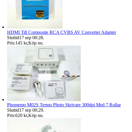
HDMI Till Composite RCA CVBS AV Converter Adapter
Sluttid
17 sep 00:28
.
Pris:
145 kr
,
Köp nu
.
Phomemo M02S Termo Photo Skrivare 300dpi Med 7 Rullar
Sluttid
17 sep 00:29
.
Pris:
620 kr
,
Köp nu
.