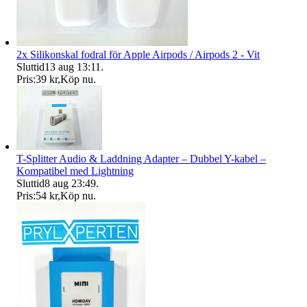
2x Silikonskal fodral för Apple Airpods / Airpods 2 - Vit
Sluttid
13 aug 13:11
.
Pris:
39 kr
,
Köp nu
.
T-Splitter Audio & Laddning Adapter – Dubbel Y-kabel –
Kompatibel med Lightning
Sluttid
8 aug 23:49
.
Pris:
54 kr
,
Köp nu
.