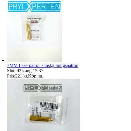
7MM Laserpatron / Inskjutningspatron
Sluttid
25 aug 15:37
.
Pris:
221 kr
,
Köp nu
.