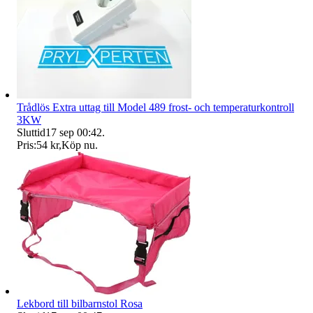
Trådlös Extra uttag till Model 489 frost- och temperaturkontroll
3KW
Sluttid
17 sep 00:42
.
Pris:
54 kr
,
Köp nu
.
Lekbord till bilbarnstol Rosa