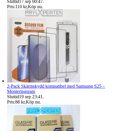
Sluttid
17 sep 00:47
.
Pris:
110 kr
,
Köp nu
.
2-Pack Skärmskydd kompatibel med Samsung S25 –
Monteringsram
Sluttid
19 sep 23:41
.
Pris:
88 kr
,
Köp nu
.