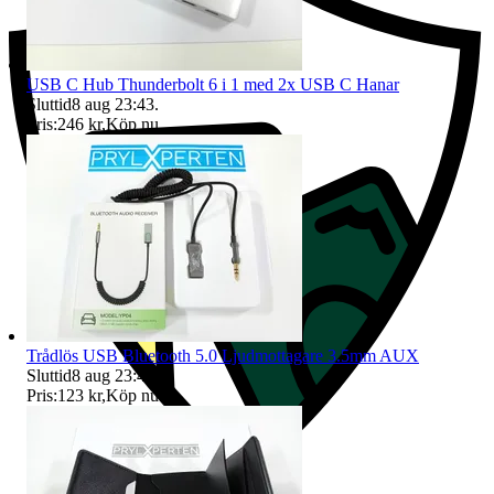
USB C Hub Thunderbolt 6 i 1 med 2x USB C Hanar
Sluttid
8 aug 23:43
.
Pris:
246 kr
,
Köp nu
.
Trådlös USB Bluetooth 5.0 Ljudmottagare 3.5mm AUX
Sluttid
8 aug 23:44
.
Pris:
123 kr
,
Köp nu
.