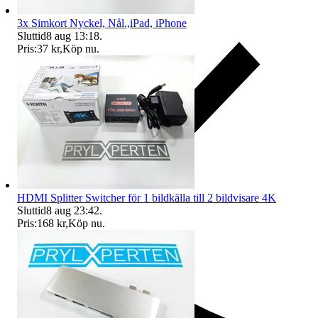
3x Simkort Nyckel, Nål.,iPad, iPhone
Sluttid
8 aug 13:18
.
Pris:
37 kr
,
Köp nu
.
HDMI Splitter Switcher för 1 bildkälla till 2 bildvisare 4K
Sluttid
8 aug 23:42
.
Pris:
168 kr
,
Köp nu
.
Ersättning om du inte får din vara