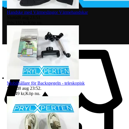
Handske med Värmeslingor Värmehandskar
Sluttid
8 aug 23:51
.
Pris:
332 kr
,
Köp nu
.
Mobilhållare för Backspegeln - teleskopisk
Sluttid
8 aug 23:52
.
Pris:
49 kr
,
Köp nu
.