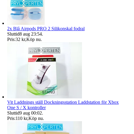
2x Blå Airpods PRO 2 Silikonskal fodral
Sluttid
8 aug 23:54
.
Pris:
32 kr
,
Köp nu
.
Vit Laddnings ställ Dockningsstation Laddstation för Xbox
One S / X kontroller
Sluttid
9 aug 00:02
.
Pris:
110 kr
,
Köp nu
.