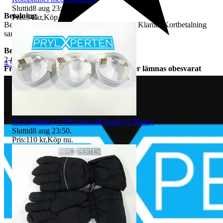
Sluttid
8 aug 23:49
.
Betalning
Pris:
54 kr
,
Köp nu
.
Betalning sker via Tradera som möjlig gör Klarna, Kortbetalning
samt Swish.....
Beräknad leveranstid
2-6 arbetsdagar
4.9
Frågor om vi har skickat varan kommer lämnas obesvarat
under leveranstid.
Frakt
Angiven i tradera annonsen
Vi har inte Samfrakt.
3X Lightning USB kabel till Apple (2 Meter)
Sluttid
8 aug 23:50
.
Pris:
110 kr
,
Köp nu
.