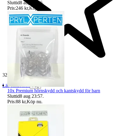
Sluttid
8 aug 23:56
.
Pris:
246 kr
,
Köp nu
.
32 504 omdömen
Läs omdömen
Följ
10x Premium hörnskydd och kantskydd för barn
Sluttid
8 aug 23:57
.
Pris:
88 kr
,
Köp nu
.