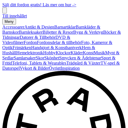
Sälj ditt fordon gratis! Läs mer om hur ->
Till innehållet
Meny
Accessoarer
Antikt & Design
Barnartiklar
Barnkläder &
Barnskor
Barnleksaker
Biljetter & Resor
Bygg & Verktyg
Böcker &
Tidningar
Datorer & Tillbehör
DVD &
Videofilmer
Fordon
Fordonsdelar & tillbehör
Foto, Kameror &
Optik
Frimärken
Handgjort & Konsthantverk
Hem &
Hushåll
Hemelektronik
Hobby
Klockor
Kläder
Konst
Musik
Mynt &
Sedlar
Samlarsaker
Skor
Skönhet
Smycken & Ädelstenar
Sport &
Fritid
Telefoni, Tablets & Wearables
Trädgård & Växter
TV-spel &
Datorspel
Vykort & Bilder
Övrigt
Inspiration