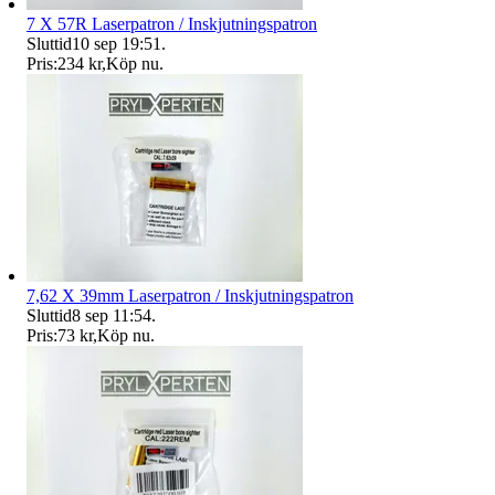
7 X 57R Laserpatron / Inskjutningspatron
Sluttid
10 sep 19:51
.
Pris:
234 kr
,
Köp nu
.
7,62 X 39mm Laserpatron / Inskjutningspatron
Sluttid
8 sep 11:54
.
Pris:
73 kr
,
Köp nu
.