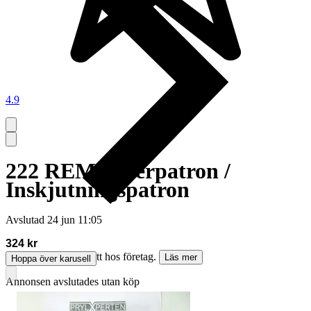
4.9
222 REM Laserpatron /
Inskjutningspatron
Avslutad
24 jun 11:05
324 kr
Köparskydd är valfritt hos företag.
Läs mer
Hoppa över karusell
Annonsen avslutades utan köp