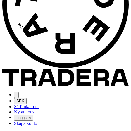
SEK
Så funkar det
Ny annons
Logga in
Skapa konto