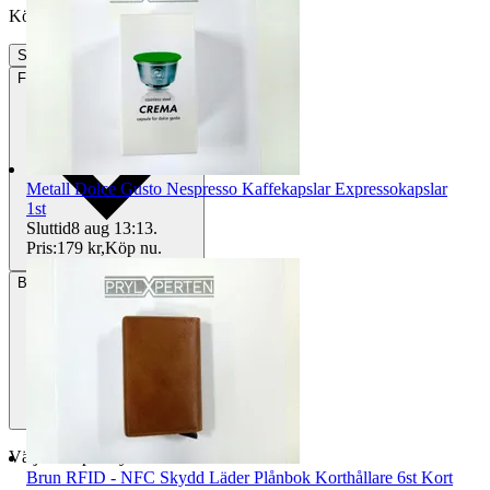
Köpförfrågan är tyvärr inte tillgänglig.
Slutade
24 jun 11:05
Frakt
77 kr PostNord Ombud
Metall Dolce Gusto Nespresso Kaffekapslar Expressokapslar
1st
Sluttid
8 aug 13:13
.
Pris:
179 kr
,
Köp nu
.
Betalning
Via Tradera
Välj till köparskydd
Brun RFID - NFC Skydd Läder Plånbok Korthållare 6st Kort