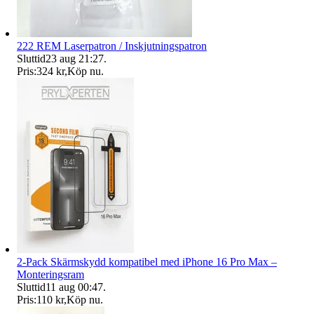
222 REM Laserpatron / Inskjutningspatron
Sluttid
23 aug 21:27
.
Pris:
324 kr
,
Köp nu
.
2-Pack Skärmskydd kompatibel med iPhone 16 Pro Max –
Monteringsram
Sluttid
11 aug 00:47
.
Pris:
110 kr
,
Köp nu
.