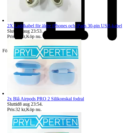
2X Laddkabel för äldre iPhones och iPads 30-pin USB-kabel
Sluttid
8 aug 23:53
.
Pris:
77 kr
,
Köp nu
.
Företag
2x Blå Airpods PRO 2 Silikonskal fodral
Sluttid
8 aug 23:54
.
Pris:
32 kr
,
Köp nu
.