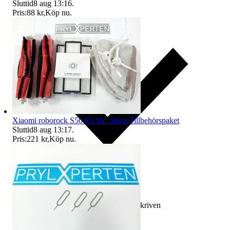
Sluttid
8 aug 13:16
.
Pris:
88 kr
,
Köp nu
.
Xiaomi roborock S50 S5 S6.. Stora Tillbehörspaket
Sluttid
8 aug 13:17
.
Pris:
221 kr
,
Köp nu
.
Ersättning om varan inte är som beskriven