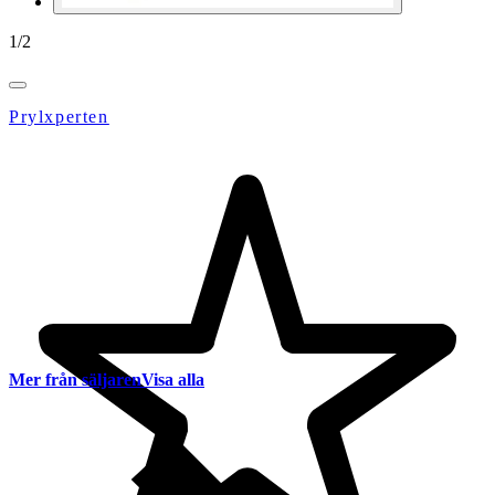
1
/
2
Prylxperten
Mer från säljaren
Visa alla