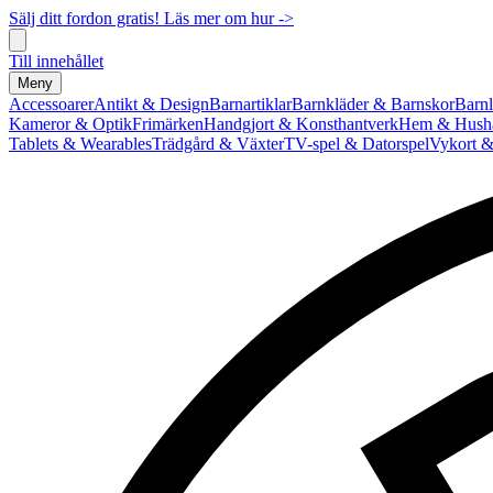
Sälj ditt fordon gratis! Läs mer om hur ->
Till innehållet
Meny
Accessoarer
Antikt & Design
Barnartiklar
Barnkläder & Barnskor
Barnl
Kameror & Optik
Frimärken
Handgjort & Konsthantverk
Hem & Hushå
Tablets & Wearables
Trädgård & Växter
TV-spel & Datorspel
Vykort &