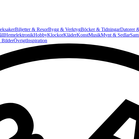
eksaker
Biljetter & Resor
Bygg & Verktyg
Böcker & Tidningar
Datorer &
ll
Hemelektronik
Hobby
Klockor
Kläder
Konst
Musik
Mynt & Sedlar
Saml
 Bilder
Övrigt
Inspiration