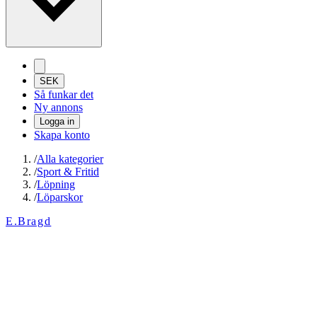
SEK
Så funkar det
Ny annons
Logga in
Skapa konto
/
Alla kategorier
/
Sport & Fritid
/
Löpning
/
Löparskor
E.Bragd