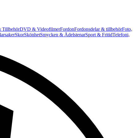
 Tillbehör
DVD & Videofilmer
Fordon
Fordonsdelar & tillbehör
Foto,
arsaker
Skor
Skönhet
Smycken & Ädelstenar
Sport & Fritid
Telefoni,