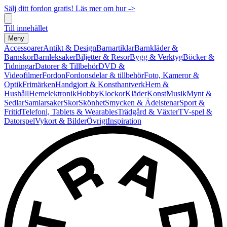
Sälj ditt fordon gratis! Läs mer om hur ->
Till innehållet
Meny
Accessoarer
Antikt & Design
Barnartiklar
Barnkläder &
Barnskor
Barnleksaker
Biljetter & Resor
Bygg & Verktyg
Böcker &
Tidningar
Datorer & Tillbehör
DVD &
Videofilmer
Fordon
Fordonsdelar & tillbehör
Foto, Kameror &
Optik
Frimärken
Handgjort & Konsthantverk
Hem &
Hushåll
Hemelektronik
Hobby
Klockor
Kläder
Konst
Musik
Mynt &
Sedlar
Samlarsaker
Skor
Skönhet
Smycken & Ädelstenar
Sport &
Fritid
Telefoni, Tablets & Wearables
Trädgård & Växter
TV-spel &
Datorspel
Vykort & Bilder
Övrigt
Inspiration