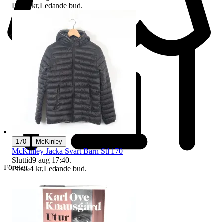
Pris:
6 kr
,
Ledande bud
.
|
170
McKinley
McKinley Jacka Svart Barn Stl 170
Sluttid
9 aug 17:40
.
Företag
Pris:
64 kr
,
Ledande bud
.