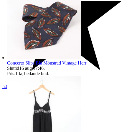
Concerto Slips Blå Mönstrad Vintage Herr
Sluttid
16 aug 17:46
.
Pris:
1 kr
,
Ledande bud
.
5.0