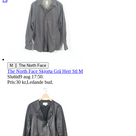
Läs omdömen
Följ
|
M
The North Face
The North Face Skjorta Grå Herr Stl M
Sluttid
9 aug 17:50
.
Pris:
30 kr
,
Ledande bud
.