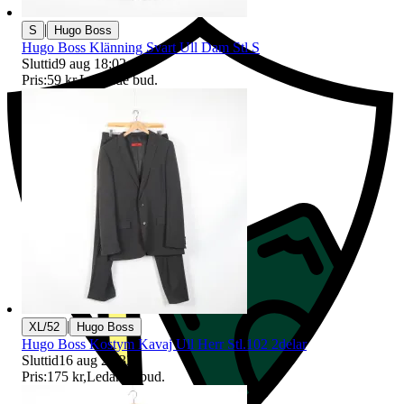
|
S
Hugo Boss
Hugo Boss Klänning Svart Ull Dam Stl S
Sluttid
9 aug 18:02
.
Pris:
59 kr
,
Ledande bud
.
|
XL/52
Hugo Boss
Hugo Boss Kostym Kavaj Ull Herr Stl.102 2delar
Sluttid
16 aug 20:33
.
Pris:
175 kr
,
Ledande bud
.