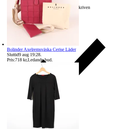
Ersättning om varan inte är som beskriven
Bolinder Axelremsväska Cerise Läder
Sluttid
9 aug 19:28
.
Pris:
718 kr
,
Ledande bud
.
Ersättning om du inte får din vara