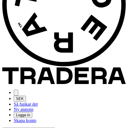
SEK
Så funkar det
Ny annons
Logga in
Skapa konto