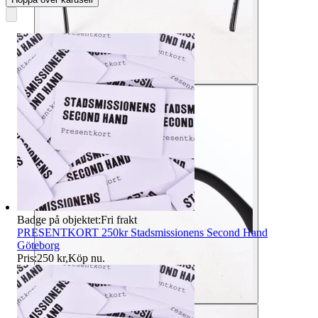
Badge på objektet:
Fri frakt
PRESENTKORT 250kr Stadsmissionens Second Hand
Göteborg
Pris:
250 kr
,
Köp nu
.