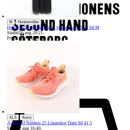
|
M
Hunkemöller
Hunkemöller Klänning m. Strass Svart Dam Stl.M
Sluttid
16 aug 20:21
.
Pris:
1 kr
,
Utropspris
.
|
41,5
Asics
Asics Gel Nimbus 25 Löparskor Dam Stl 41,5
Sluttid
9 aug 16:40
.