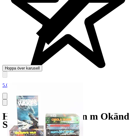
Hoppa över karusell
5.0
Hugo Boss Glasögon m Okänd
Styrka