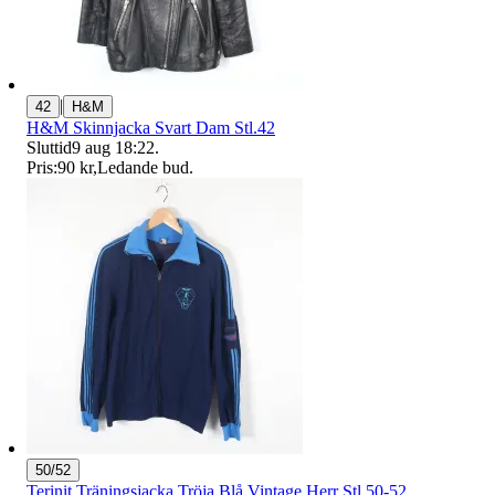
|
42
H&M
H&M Skinnjacka Svart Dam Stl.42
Sluttid
9 aug 18:22
.
Pris:
90 kr
,
Ledande bud
.
50/52
Terinit Träningsjacka Tröja Blå Vintage Herr Stl.50-52