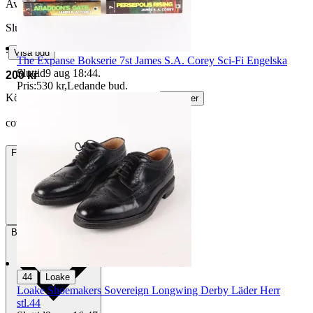
Avslutad
28 jun 18:55
Slutpris
∙
Visa bud
The Expanse Bokserie 7st James S.A. Corey Sci-Fi Engelska
Sluttid
9 aug 18:44
.
200 kr
Pris:
530 kr
,
Ledande bud
.
Köparskydd är valfritt hos företag.
Läs mer
coto vann auktionen
Frakt
59 kr DSV
Betalning
Via Tradera
|
44
Loake
Loake Shoemakers Sovereign Longwing Derby Läder Herr
stl.44