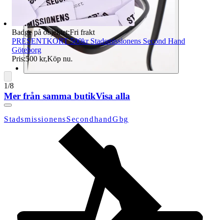
Badge på objektet:
Fri frakt
PRESENTKORT 500kr Stadsmissionens Second Hand
Göteborg
Pris:
500 kr
,
Köp nu
.
1
/
8
Mer från samma butik
Visa alla
StadsmissionensSecondhandGbg