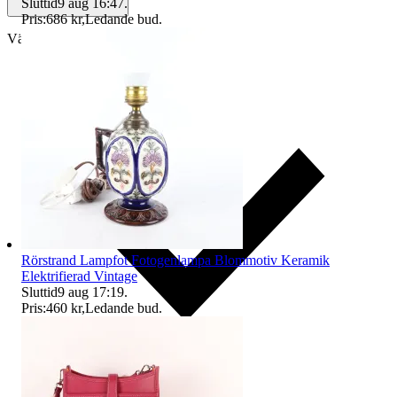
Sluttid
9 aug 16:47
.
Pris:
686 kr
,
Ledande bud
.
Välj till köparskydd
Rörstrand Lampfot Fotogenlampa Blommotiv Keramik
Elektrifierad Vintage
Sluttid
9 aug 17:19
.
Pris:
460 kr
,
Ledande bud
.