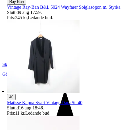
Ray-Ban
Vintage Ray-Ban B&L 5024 Wayfarer Solglasögon m. Styrka
Sluttid
9 aug 17:59
.
Pris:
245 kr
,
Ledande bud
.
StadsmissionensSecondhandGbg
Göteborg
,
Sverige
40
Matisse Kappa Svart Vintage Dam Stl.40
Sluttid
16 aug 18:46
.
Pris:
11 kr
,
Ledande bud
.