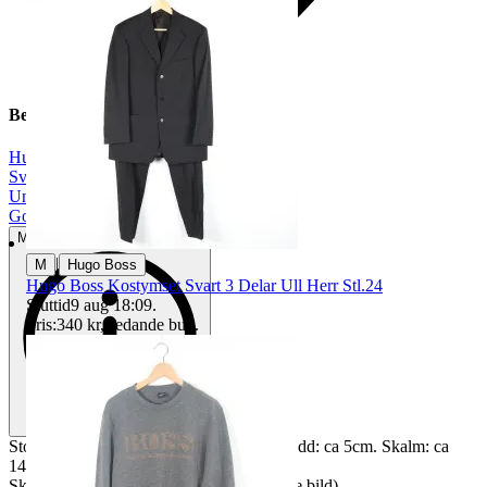
Beskrivning
Hugo Boss
|
Svart
|
Unisex
|
Gott använt skick
Mindre tecken på användning
|
M
Hugo Boss
Hugo Boss Kostymset Svart 3 Delar Ull Herr Stl.24
Sluttid
9 aug 18:09
.
Pris:
340 kr
,
Ledande bud
.
Storlek: H: ca 4cm. B: ca 13.5cm. Linsbredd: ca 5cm. Skalm: ca
14cm.
Skick: OK begagnat skick. Repiga glas (se bild)