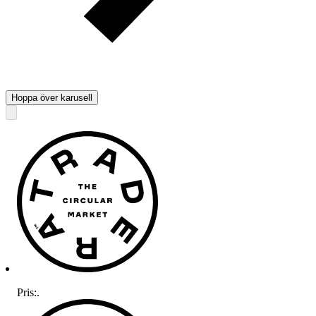
Hoppa över karusell
Pris:
.