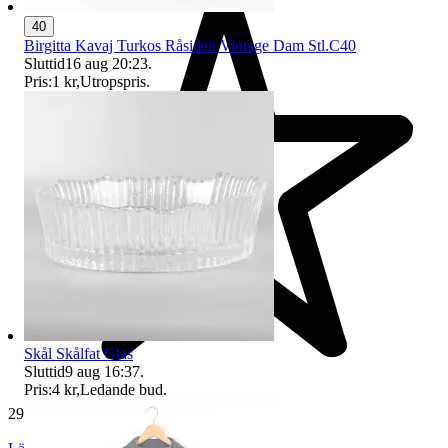
40
Birgitta Kavaj Turkos Råsiden Vintage Dam Stl.C40
Sluttid
16 aug 20:23
.
Pris:
1 kr
,
Utropspris
.
Skål Skålfat Glas
Sluttid
9 aug 16:37
.
Pris:
4 kr
,
Ledande bud
.
29 160 omdömen