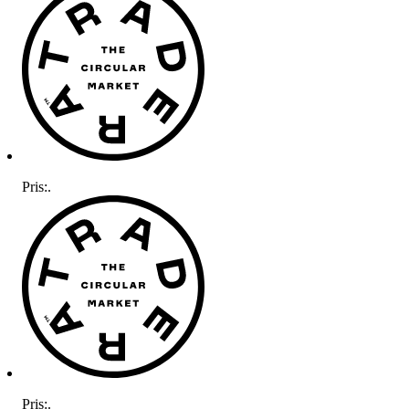
Pris:
.
Pris:
.