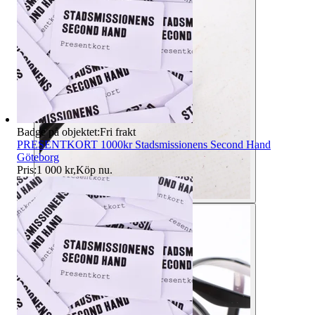
Badge på objektet:
Fri frakt
PRESENTKORT 1000kr Stadsmissionens Second Hand
Göteborg
Pris:
1 000 kr
,
Köp nu
.