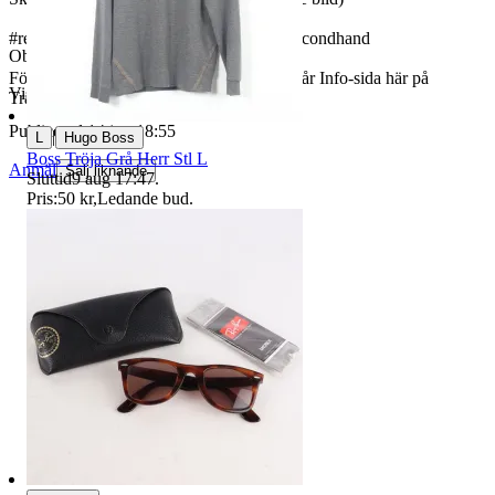
#retro #vintage #samlarobjekt #design #secondhand
Objektnr
736 375 821
För butiksinformation och köpvillkor, se vår Info-sida här på
Visningar
340
Tradera.
Publicerad
14 jun 18:55
|
L
Hugo Boss
Boss Tröja Grå Herr Stl L
Anmäl
Sälj liknande
Sluttid
9 aug 17:47
.
Pris:
50 kr
,
Ledande bud
.