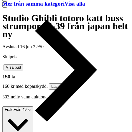
Mer från samma kategori
Visa alla
Studio Ghibli totoro katt buss
strumpor 35-39 från japan helt
ny
Avslutad
16 jun 22:50
Slutpris
∙
Visa bud
150 kr
160 kr med köparskydd.
Läs mer
303molly vann auktionen
Frakt
Från 49 kr