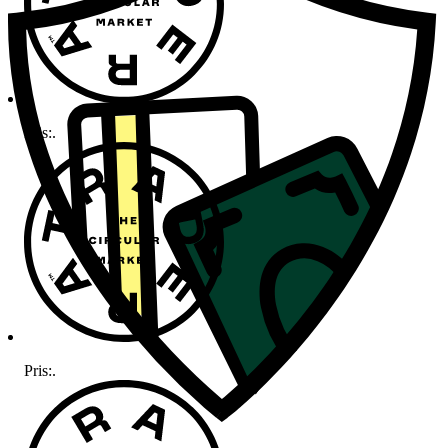
Pris:
.
Pris:
.