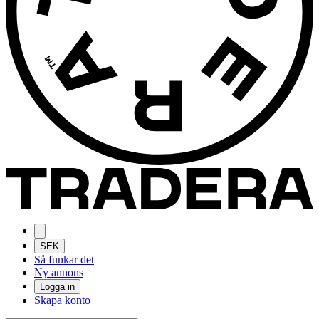
SEK
Så funkar det
Ny annons
Logga in
Skapa konto