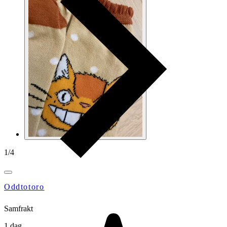
1
/
4
Oddtotoro
Samfrakt
1 dag