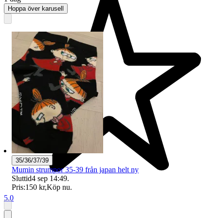
Hoppa över karusell
35/36/37/39
Mumin strumpor 35-39 från japan helt ny
Sluttid
4 sep 14:49
.
Pris:
150 kr
,
Köp nu
.
5.0