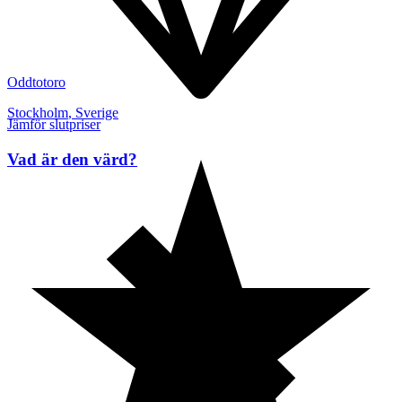
Oddtotoro
Stockholm
,
Sverige
Jämför slutpriser
Vad är den värd?