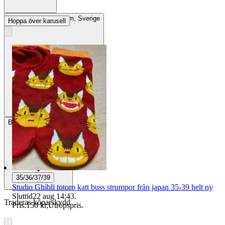
Avhämtning
Stockholm, Sverige
Hoppa över karusell
Betalning
Via Tradera
35/36/37/39
Studio Ghibli totoro katt buss strumpor från japan 35-39 helt ny
Sluttid
22 aug 14:43
.
Traderas köparskydd
Pris:
150 kr
,
Utropspris
.