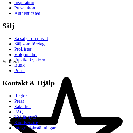
Inspiration
Presentkort
Authenticated
Sälj
Så säljer du privat
Sälj som företag
ProLister
Välgörenhet
Fraktkalkylatorn
Verifierad
Butik
Priser
Kontakt & Hjälp
Regler
Press
Säkerhet
FAQ
Vad är nytt?
Kundservice
Integritetsinställningar