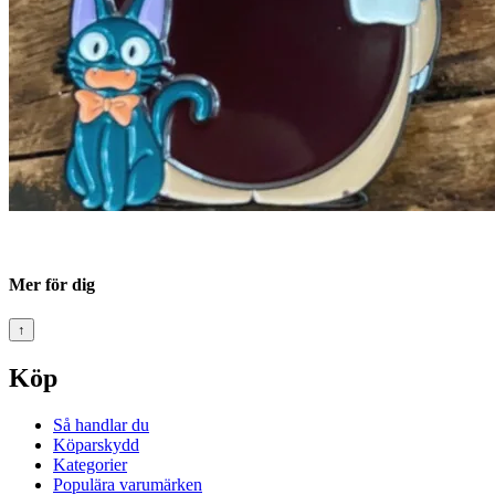
Mer för dig
↑
Köp
Så handlar du
Köparskydd
Kategorier
Populära varumärken