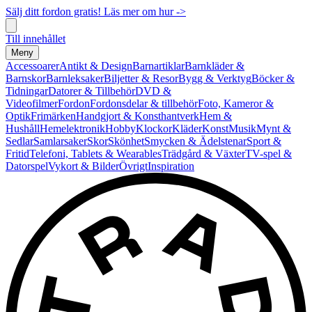
Sälj ditt fordon gratis! Läs mer om hur ->
Till innehållet
Meny
Accessoarer
Antikt & Design
Barnartiklar
Barnkläder &
Barnskor
Barnleksaker
Biljetter & Resor
Bygg & Verktyg
Böcker &
Tidningar
Datorer & Tillbehör
DVD &
Videofilmer
Fordon
Fordonsdelar & tillbehör
Foto, Kameror &
Optik
Frimärken
Handgjort & Konsthantverk
Hem &
Hushåll
Hemelektronik
Hobby
Klockor
Kläder
Konst
Musik
Mynt &
Sedlar
Samlarsaker
Skor
Skönhet
Smycken & Ädelstenar
Sport &
Fritid
Telefoni, Tablets & Wearables
Trädgård & Växter
TV-spel &
Datorspel
Vykort & Bilder
Övrigt
Inspiration