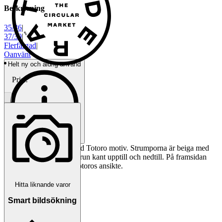
Beskrivning
35/36
|
37/39
|
Flerfärgad
|
Oanvänt
Helt ny och aldrig använd
Pris:
.
Ett par söta strumpor med Totoro motiv. Strumporna är beiga med
vita prickar och har en brun kant upptill och nedtill. På framsidan
finns ett stort tryck av Totoros ansikte.
Objektnr
734 637 149
Hitta liknande varor
Visningar
75
Smart bildsökning
Publicerad
2 jun 22:50