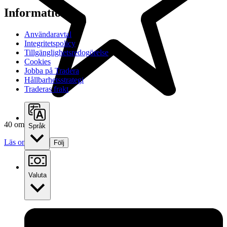
Information
Användaravtal
Integritetspolicy
Tillgänglighetsredogörelse
Cookies
Jobba på Tradera
Hållbarhetsstrategi
Traderas frakt
40 omdömen
Språk
Läs omdömen
Följ
Valuta