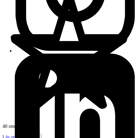
40 omdömen
Läs omdömen
Följ