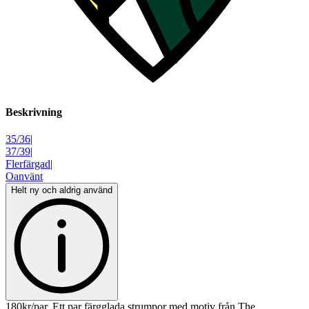
Beskrivning
35/36
|
37/39
|
Flerfärgad
|
Oanvänt
Helt ny och aldrig använd
180kr/par. Ett par färgglada strumpor med motiv från The