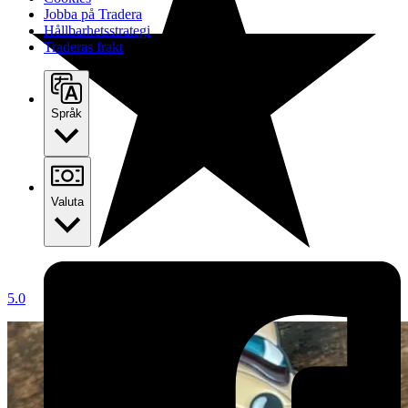
Jobba på Tradera
Hållbarhetsstrategi
Traderas frakt
Språk
Valuta
5.0