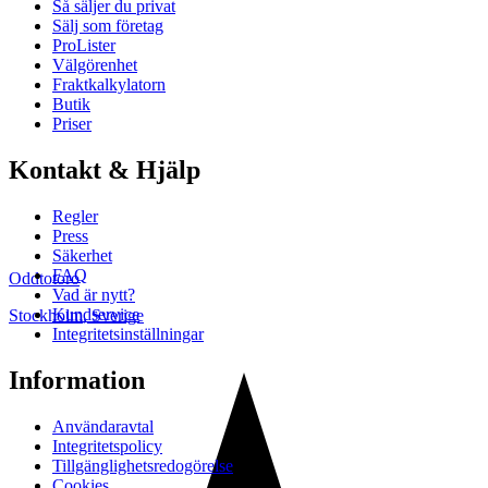
Så säljer du privat
Sälj som företag
ProLister
Välgörenhet
Fraktkalkylatorn
Butik
Priser
Kontakt & Hjälp
Regler
Press
Säkerhet
FAQ
Oddtotoro
Vad är nytt?
Kundservice
Stockholm
,
Sverige
Integritetsinställningar
Information
Användaravtal
Integritetspolicy
Tillgänglighetsredogörelse
Cookies