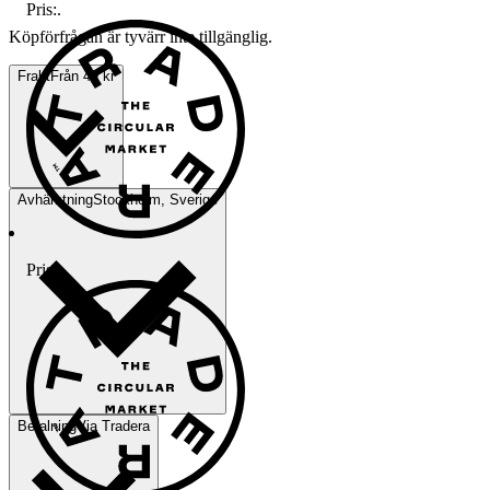
Pris:
.
Köpförfrågan är tyvärr inte tillgänglig.
Frakt
Från 49 kr
Avhämtning
Stockholm, Sverige
Pris:
.
Betalning
Via Tradera