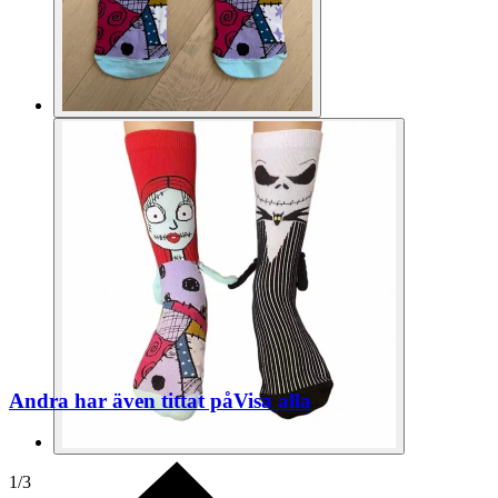
Andra har även tittat på
Visa alla
1
/
3