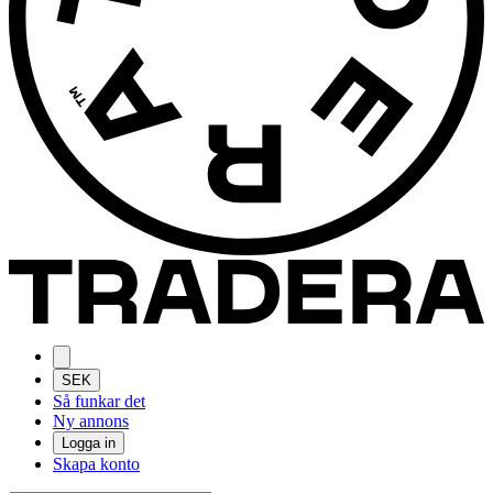
SEK
Så funkar det
Ny annons
Logga in
Skapa konto