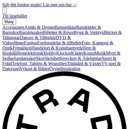
Sälj ditt fordon gratis! Läs mer om hur ->
Till innehållet
Meny
Accessoarer
Antikt & Design
Barnartiklar
Barnkläder &
Barnskor
Barnleksaker
Biljetter & Resor
Bygg & Verktyg
Böcker &
Tidningar
Datorer & Tillbehör
DVD &
Videofilmer
Fordon
Fordonsdelar & tillbehör
Foto, Kameror &
Optik
Frimärken
Handgjort & Konsthantverk
Hem &
Hushåll
Hemelektronik
Hobby
Klockor
Kläder
Konst
Musik
Mynt &
Sedlar
Samlarsaker
Skor
Skönhet
Smycken & Ädelstenar
Sport &
Fritid
Telefoni, Tablets & Wearables
Trädgård & Växter
TV-spel &
Datorspel
Vykort & Bilder
Övrigt
Inspiration