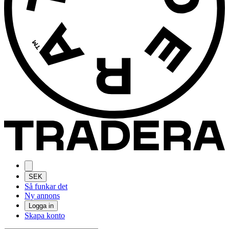
SEK
Så funkar det
Ny annons
Logga in
Skapa konto