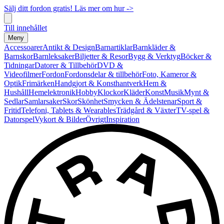
Sälj ditt fordon gratis! Läs mer om hur ->
Till innehållet
Meny
Accessoarer
Antikt & Design
Barnartiklar
Barnkläder &
Barnskor
Barnleksaker
Biljetter & Resor
Bygg & Verktyg
Böcker &
Tidningar
Datorer & Tillbehör
DVD &
Videofilmer
Fordon
Fordonsdelar & tillbehör
Foto, Kameror &
Optik
Frimärken
Handgjort & Konsthantverk
Hem &
Hushåll
Hemelektronik
Hobby
Klockor
Kläder
Konst
Musik
Mynt &
Sedlar
Samlarsaker
Skor
Skönhet
Smycken & Ädelstenar
Sport &
Fritid
Telefoni, Tablets & Wearables
Trädgård & Växter
TV-spel &
Datorspel
Vykort & Bilder
Övrigt
Inspiration