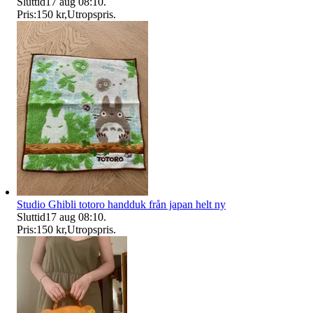
Sluttid
17 aug 08:10
.
Pris:
150 kr
,
Utropspris
.
Studio Ghibli totoro handduk från japan helt ny
Sluttid
17 aug 08:10
.
Pris:
150 kr
,
Utropspris
.