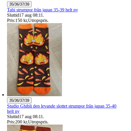
35/36/37/39
Tabi strumpor från japan 35-39 helt ny
Sluttid
17 aug 08:11
.
Pris:
150 kr
,
Utropspris
.
35/36/37/39
Studio Ghibli den levande slottet strumpor från japan 35-40
helt ny
Sluttid
17 aug 08:11
.
Pris:
200 kr
,
Utropspris
.