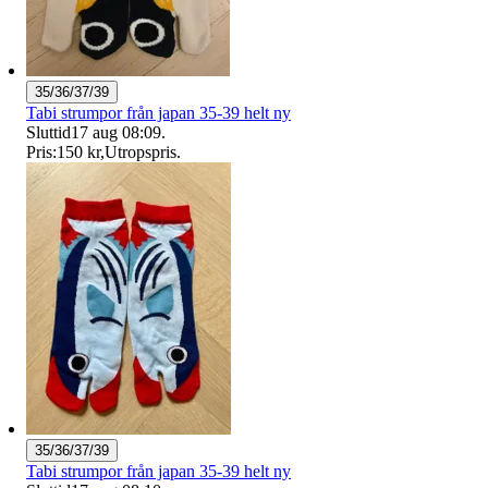
35/36/37/39
Tabi strumpor från japan 35-39 helt ny
Sluttid
17 aug 08:09
.
Pris:
150 kr
,
Utropspris
.
35/36/37/39
Tabi strumpor från japan 35-39 helt ny