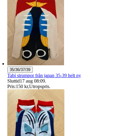
35/36/37/39
Tabi strumpor från japan 35-39 helt ny
Sluttid
17 aug 08:09
.
Pris:
150 kr
,
Utropspris
.