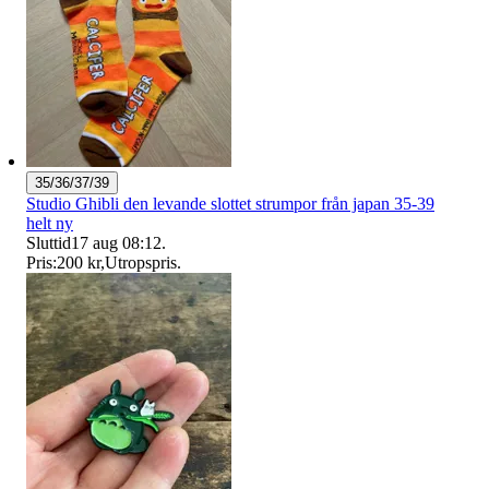
35/36/37/39
Studio Ghibli den levande slottet strumpor från japan 35-39
helt ny
Sluttid
17 aug 08:12
.
Pris:
200 kr
,
Utropspris
.