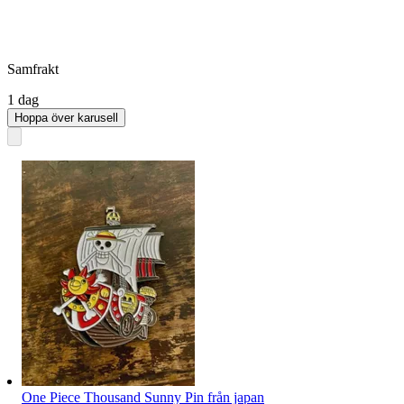
Samfrakt
1 dag
Hoppa över karusell
One Piece Thousand Sunny Pin från japan