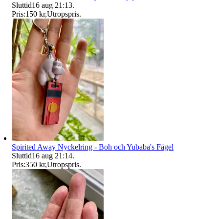
Sluttid
16 aug 21:13
.
Pris:
150 kr
,
Utropspris
.
Spirited Away Nyckelring - Boh och Yubaba's Fågel
Sluttid
16 aug 21:14
.
Pris:
350 kr
,
Utropspris
.