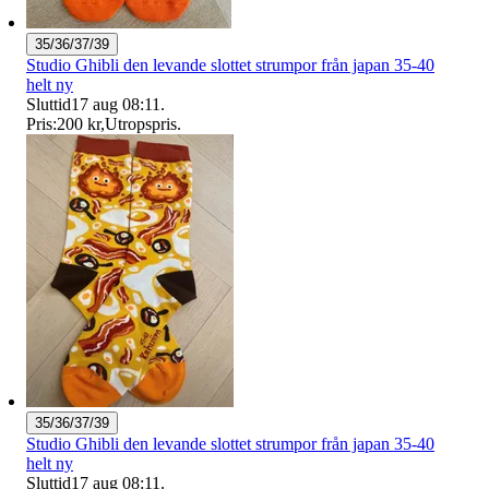
35/36/37/39
Studio Ghibli den levande slottet strumpor från japan 35-40
helt ny
Sluttid
17 aug 08:11
.
Pris:
200 kr
,
Utropspris
.
35/36/37/39
Studio Ghibli den levande slottet strumpor från japan 35-40
helt ny
Sluttid
17 aug 08:11
.