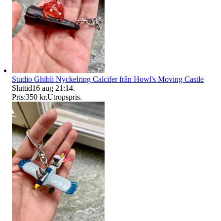
Studio Ghibli Nyckelring Calcifer från Howl's Moving Castle
Sluttid
16 aug 21:14
.
Pris:
350 kr
,
Utropspris
.