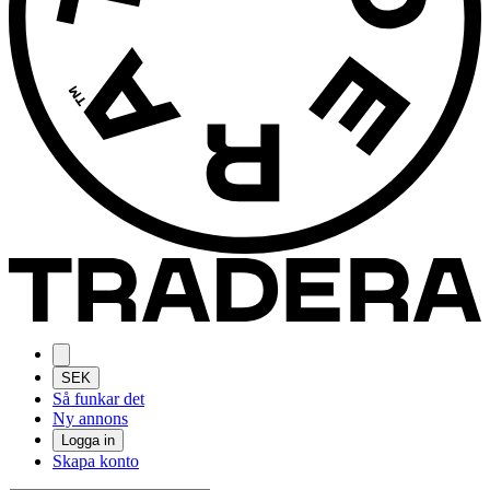
SEK
Så funkar det
Ny annons
Logga in
Skapa konto