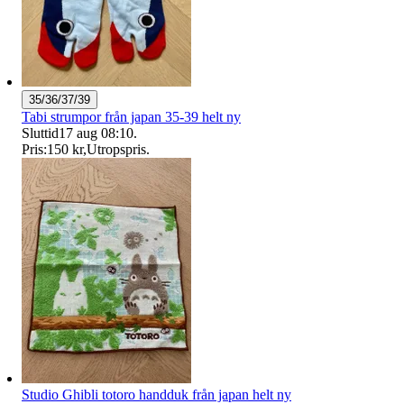
35/36/37/39
Tabi strumpor från japan 35-39 helt ny
Sluttid
17 aug 08:10
.
Pris:
150 kr
,
Utropspris
.
Studio Ghibli totoro handduk från japan helt ny