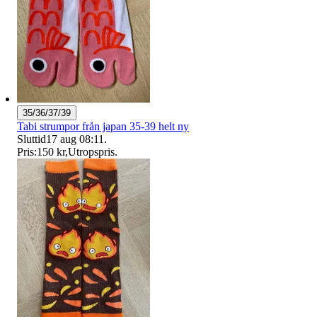
35/36/37/39
Tabi strumpor från japan 35-39 helt ny
Sluttid
17 aug 08:11
.
Pris:
150 kr
,
Utropspris
.