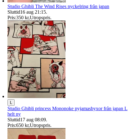
Studio Ghibli The Wind Rises nyckelring från japan
Sluttid
16 aug 21:15
.
Pris:
350 kr
,
Utropspris
.
L
Studio Ghibli princess Mononoke pyjamasbyxor från japan L
helt ny
Sluttid
17 aug 08:09
.
Pris:
650 kr
,
Utropspris
.