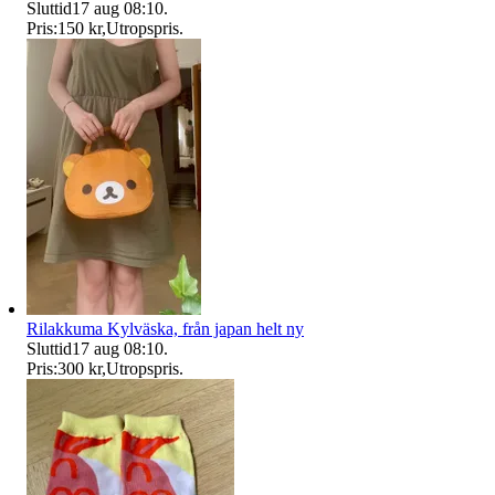
Sluttid
17 aug 08:10
.
Pris:
150 kr
,
Utropspris
.
Rilakkuma Kylväska, från japan helt ny
Sluttid
17 aug 08:10
.
Pris:
300 kr
,
Utropspris
.