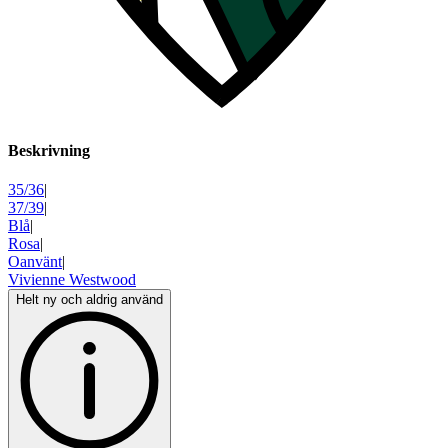
Beskrivning
35/36
|
37/39
|
Blå
|
Rosa
|
Oanvänt
|
Vivienne Westwood
Helt ny och aldrig använd