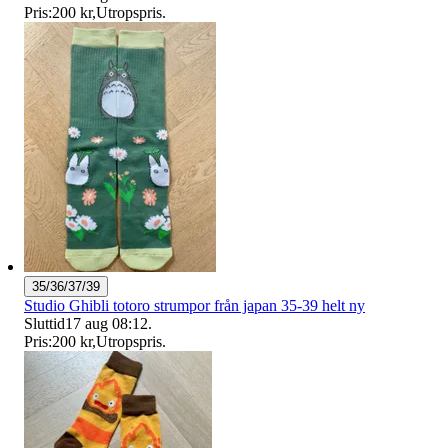
Pris:
200 kr
,
Utropspris
.
35/36/37/39
Studio Ghibli totoro strumpor från japan 35-39 helt ny
Sluttid
17 aug 08:12
.
Pris:
200 kr
,
Utropspris
.