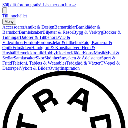
Sälj ditt fordon gratis! Läs mer om hur ->
Till innehållet
Meny
Accessoarer
Antikt & Design
Barnartiklar
Barnkläder &
Barnskor
Barnleksaker
Biljetter & Resor
Bygg & Verktyg
Böcker &
Tidningar
Datorer & Tillbehör
DVD &
Videofilmer
Fordon
Fordonsdelar & tillbehör
Foto, Kameror &
Optik
Frimärken
Handgjort & Konsthantverk
Hem &
Hushåll
Hemelektronik
Hobby
Klockor
Kläder
Konst
Musik
Mynt &
Sedlar
Samlarsaker
Skor
Skönhet
Smycken & Ädelstenar
Sport &
Fritid
Telefoni, Tablets & Wearables
Trädgård & Växter
TV-spel &
Datorspel
Vykort & Bilder
Övrigt
Inspiration