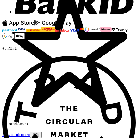
©
2026
Tradera
40 omdömen
Läs omdömen
Följ