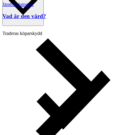
Jämför slutpriser
Vad är den värd?
Traderas köparskydd