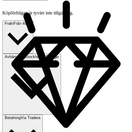
Köpförfrågan är tyvärr inte tillgänglig.
Frakt
Från 49 kr
Avhämtning
Stockholm, Sverige
Betalning
Via Tradera