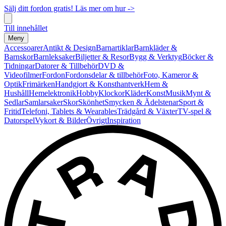
Sälj ditt fordon gratis! Läs mer om hur ->
Till innehållet
Meny
Accessoarer
Antikt & Design
Barnartiklar
Barnkläder &
Barnskor
Barnleksaker
Biljetter & Resor
Bygg & Verktyg
Böcker &
Tidningar
Datorer & Tillbehör
DVD &
Videofilmer
Fordon
Fordonsdelar & tillbehör
Foto, Kameror &
Optik
Frimärken
Handgjort & Konsthantverk
Hem &
Hushåll
Hemelektronik
Hobby
Klockor
Kläder
Konst
Musik
Mynt &
Sedlar
Samlarsaker
Skor
Skönhet
Smycken & Ädelstenar
Sport &
Fritid
Telefoni, Tablets & Wearables
Trädgård & Växter
TV-spel &
Datorspel
Vykort & Bilder
Övrigt
Inspiration