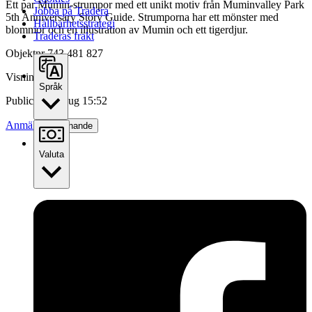
Ett par Mumin-strumpor med ett unikt motiv från Muminvalley Park
Jobba på Tradera
5th Anniversary Story Guide. Strumporna har ett mönster med
Hållbarhetsstrategi
blommor och en illustration av Mumin och ett tigerdjur.
Traderas frakt
Objektnr
743 481 827
Visningar
20
Språk
Publicerad
3 aug 15:52
Anmäl
Sälj liknande
Valuta