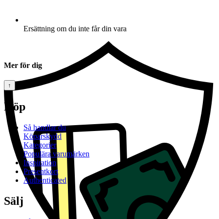
Ersättning om du inte får din vara
Mer för dig
↑
Köp
Så handlar du
Köparskydd
Kategorier
Populära varumärken
Inspiration
Presentkort
Authenticated
Sälj