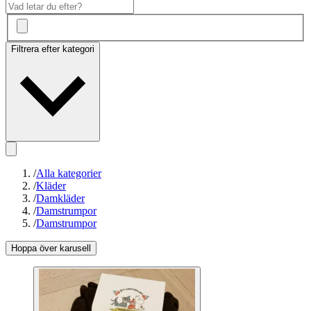
Filtrera efter kategori
/
Alla kategorier
/
Kläder
/
Damkläder
/
Damstrumpor
/
Damstrumpor
Hoppa över karusell