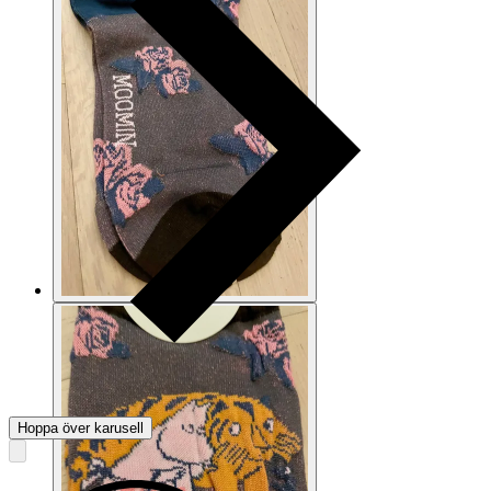
Hoppa över karusell