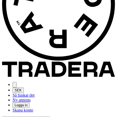
SEK
Så funkar det
Ny annons
Logga in
Skapa konto