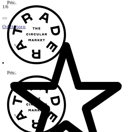
Pris:
.
1
/
6
Oddtotoro
Pris:
.