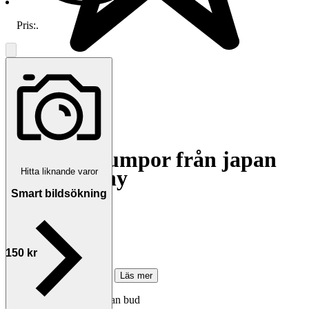
Pris:
.
5.0
Mumin strumpor från japan
35-39 helt ny
Hitta liknande varor
Smart bildsökning
Avslutad
4 aug 21:32
Utropspris
150 kr
160 kr med köparskydd.
Läs mer
Auktionen avslutades utan bud