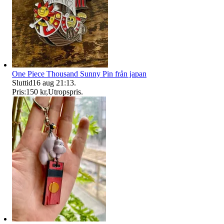
One Piece Thousand Sunny Pin från japan
Sluttid
16 aug 21:13
.
Pris:
150 kr
,
Utropspris
.