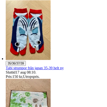
35/36/37/39
Tabi strumpor från japan 35-39 helt ny
Sluttid
17 aug 08:10
.
Pris:
150 kr
,
Utropspris
.