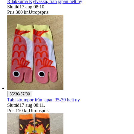
Rilakkuma Kylväska, från japan helt ny
Sluttid
17 aug 08:10
.
Pris:
300 kr
,
Utropspris
.
35/36/37/39
Tabi strumpor från japan 35-39 helt ny
Sluttid
17 aug 08:11
.
Pris:
150 kr
,
Utropspris
.