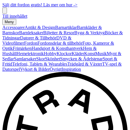
Sälj ditt fordon gratis! Läs mer om hur ->
Till innehållet
Meny
Accessoarer
Antikt & Design
Barnartiklar
Barnkläder &
Barnskor
Barnleksaker
Biljetter & Resor
Bygg & Verktyg
Böcker &
Tidningar
Datorer & Tillbehör
DVD &
Videofilmer
Fordon
Fordonsdelar & tillbehör
Foto, Kameror &
Optik
Frimärken
Handgjort & Konsthantverk
Hem &
Hushåll
Hemelektronik
Hobby
Klockor
Kläder
Konst
Musik
Mynt &
Sedlar
Samlarsaker
Skor
Skönhet
Smycken & Ädelstenar
Sport &
Fritid
Telefoni, Tablets & Wearables
Trädgård & Växter
TV-spel &
Datorspel
Vykort & Bilder
Övrigt
Inspiration