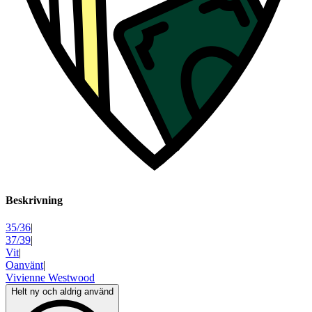
Beskrivning
35/36
|
37/39
|
Vit
|
Oanvänt
|
Vivienne Westwood
Helt ny och aldrig använd