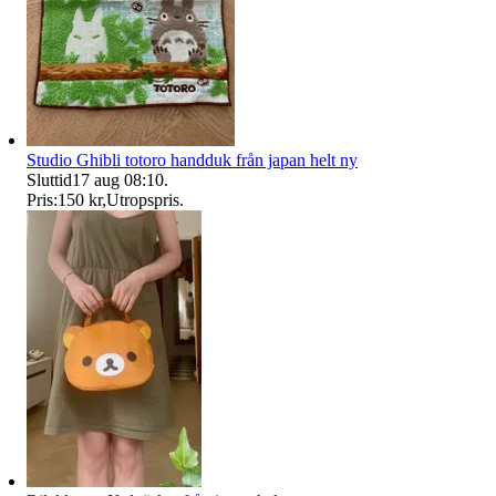
Studio Ghibli totoro handduk från japan helt ny
Sluttid
17 aug 08:10
.
Pris:
150 kr
,
Utropspris
.