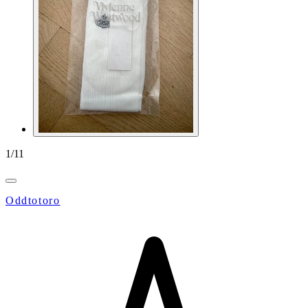
1
/
11
Oddtotoro