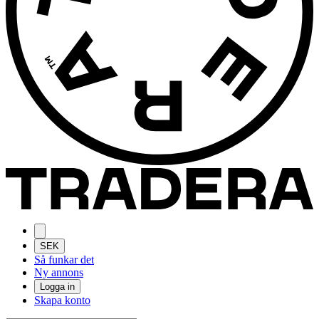
SEK
Så funkar det
Ny annons
Logga in
Skapa konto