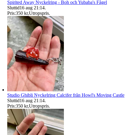
Spirited Away Nyckelring - Boh och Yubaba's Fågel
Sluttid
16 aug 21:14
.
Pris:
350 kr
,
Utropspris
.
Studio Ghibli Nyckelring Calcifer från Howl's Moving Castle
Sluttid
16 aug 21:14
.
Pris:
350 kr
,
Utropspris
.