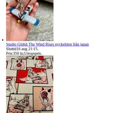
Studio Ghibli The Wind Rises nyckelring från japan
Sluttid
16 aug 21:15
.
Pris:
350 kr
,
Utropspris
.