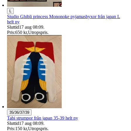
L
Studio Ghibli princess Mononoke pyjamasbyxor från japan L
helt ny
Sluttid
17 aug 08:09
.
Pris:
650 kr
,
Utropspris
.
35/36/37/39
Tabi strumpor från japan 35-39 helt ny
Sluttid
17 aug 08:09
.
Pris:
150 kr
,
Utropspris
.