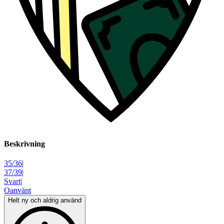
Beskrivning
35/36
|
37/39
|
Svart
|
Oanvänt
Helt ny och aldrig använd