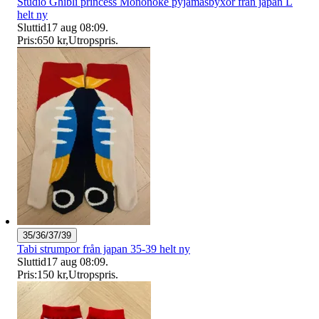
Studio Ghibli princess Mononoke pyjamasbyxor från japan L
helt ny
Sluttid
17 aug 08:09
.
Pris:
650 kr
,
Utropspris
.
35/36/37/39
Tabi strumpor från japan 35-39 helt ny
Sluttid
17 aug 08:09
.
Pris:
150 kr
,
Utropspris
.