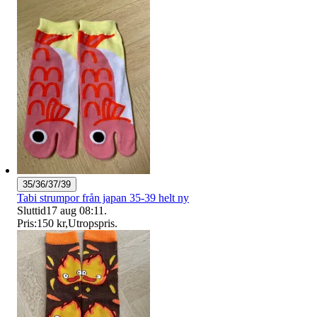
35/36/37/39
Tabi strumpor från japan 35-39 helt ny
Sluttid
17 aug 08:11
.
Pris:
150 kr
,
Utropspris
.