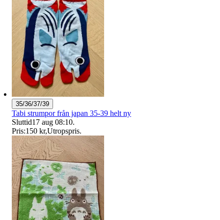
35/36/37/39
Tabi strumpor från japan 35-39 helt ny
Sluttid
17 aug 08:10
.
Pris:
150 kr
,
Utropspris
.