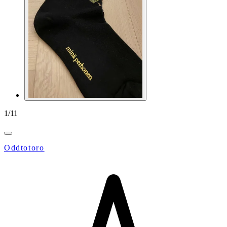
1
/
11
Oddtotoro