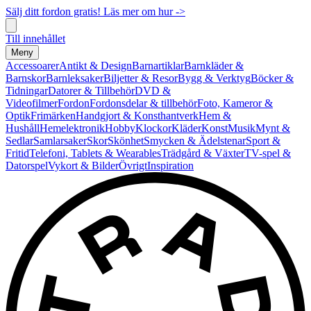
Sälj ditt fordon gratis! Läs mer om hur ->
Till innehållet
Meny
Accessoarer
Antikt & Design
Barnartiklar
Barnkläder &
Barnskor
Barnleksaker
Biljetter & Resor
Bygg & Verktyg
Böcker &
Tidningar
Datorer & Tillbehör
DVD &
Videofilmer
Fordon
Fordonsdelar & tillbehör
Foto, Kameror &
Optik
Frimärken
Handgjort & Konsthantverk
Hem &
Hushåll
Hemelektronik
Hobby
Klockor
Kläder
Konst
Musik
Mynt &
Sedlar
Samlarsaker
Skor
Skönhet
Smycken & Ädelstenar
Sport &
Fritid
Telefoni, Tablets & Wearables
Trädgård & Växter
TV-spel &
Datorspel
Vykort & Bilder
Övrigt
Inspiration