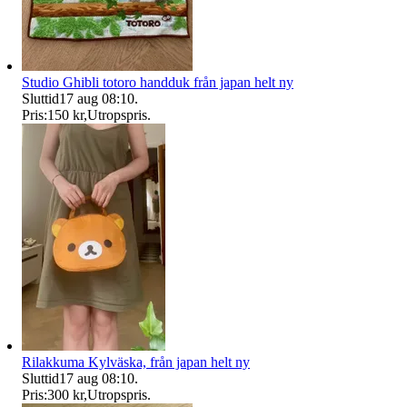
Studio Ghibli totoro handduk från japan helt ny
Sluttid
17 aug 08:10
.
Pris:
150 kr
,
Utropspris
.
Rilakkuma Kylväska, från japan helt ny
Sluttid
17 aug 08:10
.
Pris:
300 kr
,
Utropspris
.