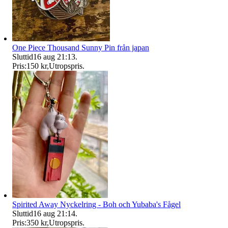
One Piece Thousand Sunny Pin från japan
Sluttid
16 aug 21:13
.
Pris:
150 kr
,
Utropspris
.
Spirited Away Nyckelring - Boh och Yubaba's Fågel
Sluttid
16 aug 21:14
.
Pris:
350 kr
,
Utropspris
.