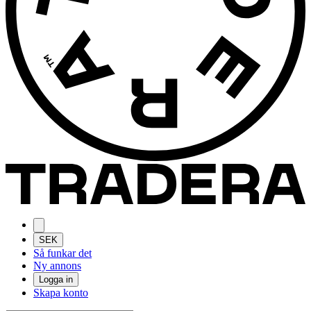
SEK
Så funkar det
Ny annons
Logga in
Skapa konto