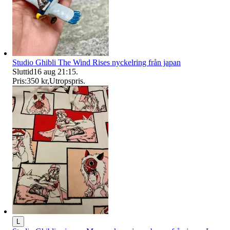
Studio Ghibli The Wind Rises nyckelring från japan
Sluttid
16 aug 21:15
.
Pris:
350 kr
,
Utropspris
.
L