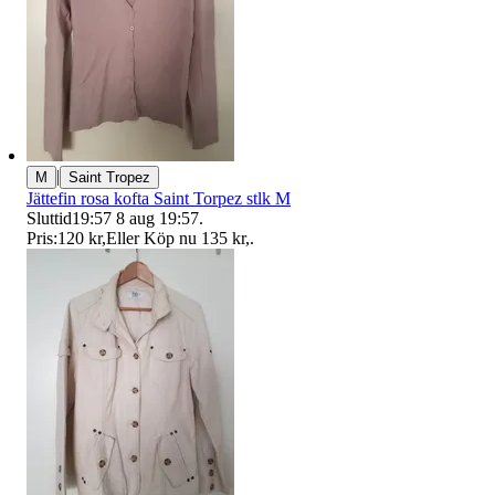
|
M
Saint Tropez
Jättefin rosa kofta Saint Torpez stlk M
Sluttid
19:57
8 aug 19:57
.
Pris:
120 kr
,
Eller Köp nu
135 kr
,
.