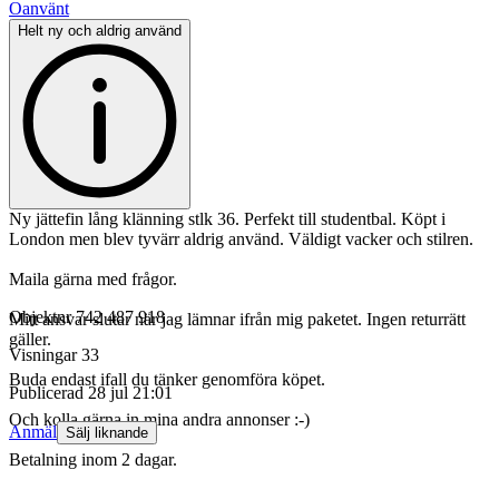
Oanvänt
Helt ny och aldrig använd
Ny jättefin lång klänning stlk 36. Perfekt till studentbal. Köpt i
London men blev tyvärr aldrig använd. Väldigt vacker och stilren.
Maila gärna med frågor.
Objektnr
742 487 918
Mitt ansvar slutar när jag lämnar ifrån mig paketet. Ingen returrätt
gäller.
Visningar
33
Buda endast ifall du tänker genomföra köpet.
Publicerad
28 jul 21:01
Och kolla gärna in mina andra annonser :-)
Anmäl
Sälj liknande
Betalning inom 2 dagar.