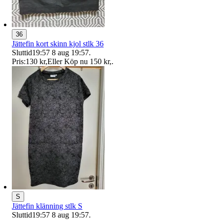
36
Jättefin kort skinn kjol stlk 36
Sluttid
19:57
8 aug 19:57
.
Pris:
130 kr
,
Eller Köp nu
150 kr
,
.
S
Jättefin klänning stlk S
Sluttid
19:57
8 aug 19:57
.