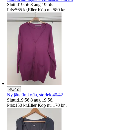
Sluttid
19:56
8 aug 19:56
.
Pris:
565 kr
,
Eller Köp nu
580 kr
,
.
40/42
Ny jättefin kofta, storlek 40/42
Sluttid
19:56
8 aug 19:56
.
Pris:
150 kr
,
Eller Köp nu
170 kr
,
.