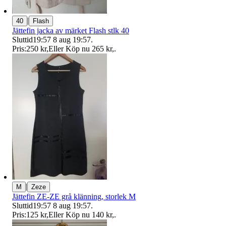
|
40
Flash
Jättefin jacka av märket Flash stlk 40
Sluttid
19:57
8 aug 19:57
.
Pris:
250 kr
,
Eller Köp nu
265 kr
,
.
|
M
Zeze
Jättefin ZE-ZE grå klänning, storlek M
Sluttid
19:57
8 aug 19:57
.
Pris:
125 kr
,
Eller Köp nu
140 kr
,
.