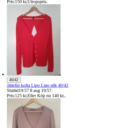
Pris:
150 kr
,
Utropspris
.
40/42
Jättefin kofta Lipo Lipo stlk 40/42
Sluttid
19:57
8 aug 19:57
.
Pris:
125 kr
,
Eller Köp nu
140 kr
,
.