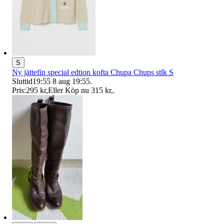
S
Ny jättefin special edtion kofta Chupa Chups stlk S
Sluttid
19:55
8 aug 19:55
.
Pris:
295 kr
,
Eller Köp nu
315 kr
,
.