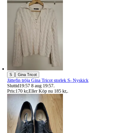
|
S
Gina Tricot
Jättefin tröja Gina Tricot storlek S- Nyskick
Sluttid
19:57
8 aug 19:57
.
Pris:
170 kr
,
Eller Köp nu
185 kr
,
.