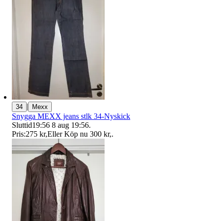
|
34
Mexx
Snygga MEXX jeans stlk 34-Nyskick
Sluttid
19:56
8 aug 19:56
.
Pris:
275 kr
,
Eller Köp nu
300 kr
,
.