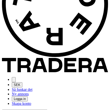
SEK
Så funkar det
Ny annons
Logga in
Skapa konto