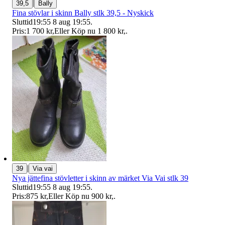
|
39,5
Bally
Fina stövlar i skinn Bally stlk 39,5 - Nyskick
Sluttid
19:55
8 aug 19:55
.
Pris:
1 700 kr
,
Eller Köp nu
1 800 kr
,
.
|
39
Via vai
Nya jättefina stövletter i skinn av märket Via Vai stlk 39
Sluttid
19:55
8 aug 19:55
.
Pris:
875 kr
,
Eller Köp nu
900 kr
,
.