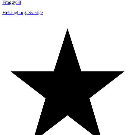
Froggy58
Helsingborg
,
Sverige