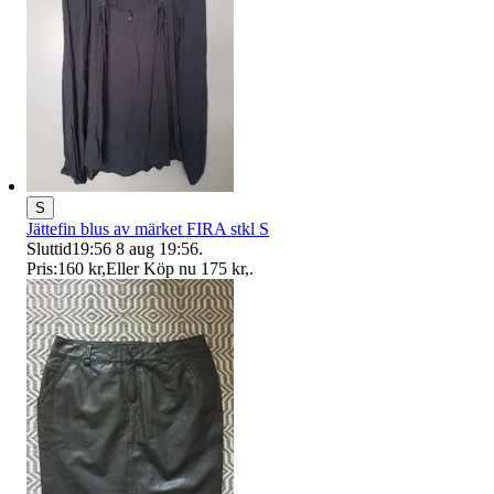
S
Jättefin blus av märket FIRA stkl S
Sluttid
19:56
8 aug 19:56
.
Pris:
160 kr
,
Eller Köp nu
175 kr
,
.