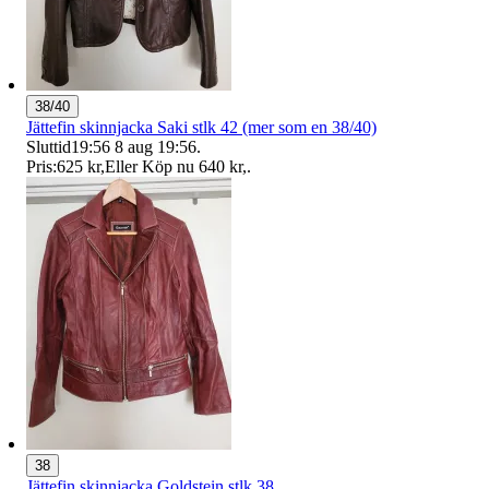
38/40
Jättefin skinnjacka Saki stlk 42 (mer som en 38/40)
Sluttid
19:56
8 aug 19:56
.
Pris:
625 kr
,
Eller Köp nu
640 kr
,
.
38
Jättefin skinnjacka Goldstein stlk 38