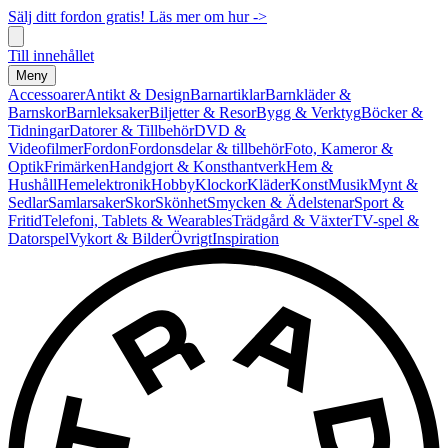
Sälj ditt fordon gratis! Läs mer om hur ->
Till innehållet
Meny
Accessoarer
Antikt & Design
Barnartiklar
Barnkläder &
Barnskor
Barnleksaker
Biljetter & Resor
Bygg & Verktyg
Böcker &
Tidningar
Datorer & Tillbehör
DVD &
Videofilmer
Fordon
Fordonsdelar & tillbehör
Foto, Kameror &
Optik
Frimärken
Handgjort & Konsthantverk
Hem &
Hushåll
Hemelektronik
Hobby
Klockor
Kläder
Konst
Musik
Mynt &
Sedlar
Samlarsaker
Skor
Skönhet
Smycken & Ädelstenar
Sport &
Fritid
Telefoni, Tablets & Wearables
Trädgård & Växter
TV-spel &
Datorspel
Vykort & Bilder
Övrigt
Inspiration