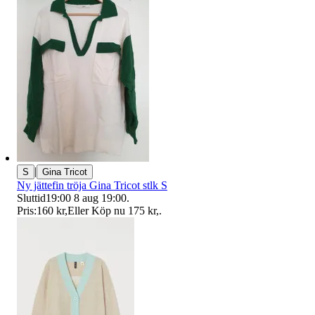
|
S
Gina Tricot
Ny jättefin tröja Gina Tricot stlk S
Sluttid
19:00
8 aug 19:00
.
Pris:
160 kr
,
Eller Köp nu
175 kr
,
.