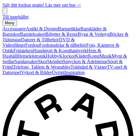
Sälj ditt fordon gratis! Läs mer om hur ->
Till innehållet
Meny
Accessoarer
Antikt & Design
Barnartiklar
Barnkläder &
Barnskor
Barnleksaker
Biljetter & Resor
Bygg & Verktyg
Böcker &
Tidningar
Datorer & Tillbehör
DVD &
Videofilmer
Fordon
Fordonsdelar & tillbehör
Foto, Kameror &
Optik
Frimärken
Handgjort & Konsthantverk
Hem &
Hushåll
Hemelektronik
Hobby
Klockor
Kläder
Konst
Musik
Mynt &
Sedlar
Samlarsaker
Skor
Skönhet
Smycken & Ädelstenar
Sport &
Fritid
Telefoni, Tablets & Wearables
Trädgård & Växter
TV-spel &
Datorspel
Vykort & Bilder
Övrigt
Inspiration