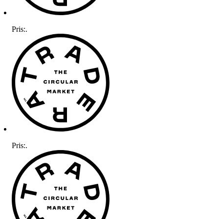
Pris:
.
Pris:
.