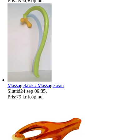
Pris:
59 kr
,
Köp nu
.
Massagekrok / Massagesvan
Sluttid
24 sep 09:35
.
Pris:
79 kr
,
Köp nu
.