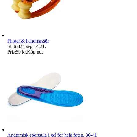
Finger & handmassör
Sluttid
24 sep 14:21
.
Pris:
59 kr
,
Köp nu
.
Anatomisk sportsula i gel för hela foten, 36-41