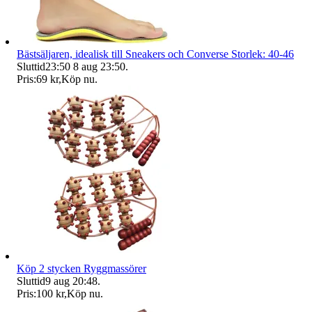
Bästsäljaren, idealisk till Sneakers och Converse Storlek: 40-46
Sluttid
23:50
8 aug 23:50
.
Pris:
69 kr
,
Köp nu
.
Köp 2 stycken Ryggmassörer
Sluttid
9 aug 20:48
.
Pris:
100 kr
,
Köp nu
.