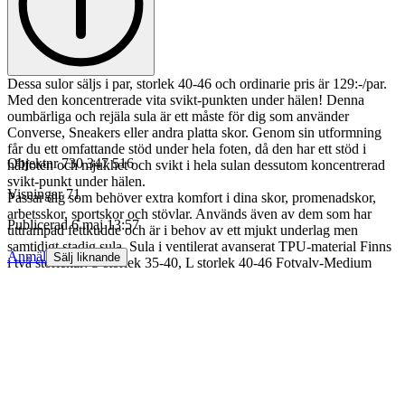
Dessa sulor säljs i par, storlek 40-46 och ordinarie pris är 129:-/par.
Med den koncentrerade vita svikt-punkten under hälen! Denna
oumbärliga och rejäla sula är ett måste för dig som använder
Converse, Sneakers eller andra platta skor. Genom sin utformning
får du ett omfattande stöd under hela foten, då den har ett stöd i
Objektnr
730 347 516
hålfoten och mjukhet och svikt i hela sulan dessutom koncentrerad
svikt-punkt under hälen.
Visningar
71
Passar dig som behöver extra komfort i dina skor, promenadskor,
arbetsskor, sportskor och stövlar. Används även av dem som har
Publicerad
6 maj 13:57
uttrampad fettkudde och är i behov av ett mjukt underlag men
samtidigt stadig sula. Sula i ventilerat avanserat TPU-material Finns
Anmäl
Sälj liknande
i två storlekar: S storlek 35-40, L storlek 40-46 Fotvalv-Medium