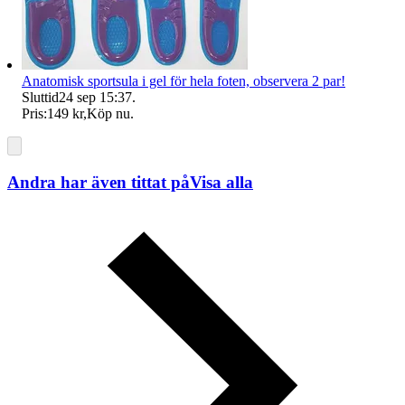
Anatomisk sportsula i gel för hela foten, observera 2 par!
Sluttid
24 sep 15:37
.
Pris:
149 kr
,
Köp nu
.
Andra har även tittat på
Visa alla