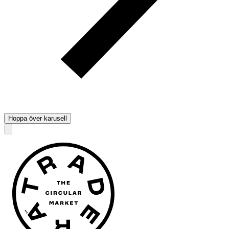
Hoppa över karusell