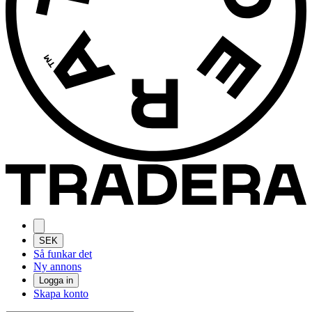
SEK
Så funkar det
Ny annons
Logga in
Skapa konto