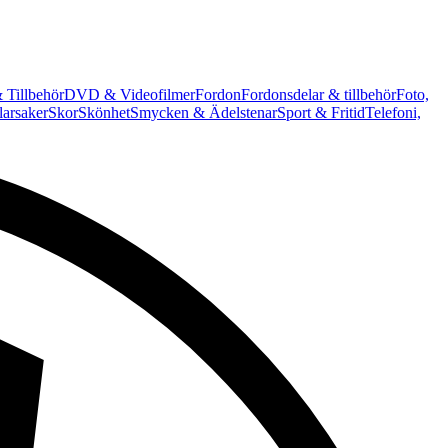
 Tillbehör
DVD & Videofilmer
Fordon
Fordonsdelar & tillbehör
Foto,
arsaker
Skor
Skönhet
Smycken & Ädelstenar
Sport & Fritid
Telefoni,