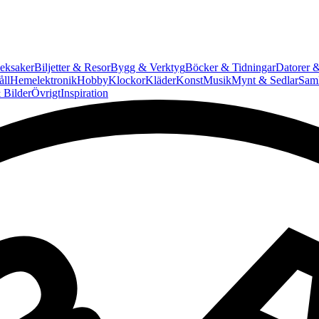
eksaker
Biljetter & Resor
Bygg & Verktyg
Böcker & Tidningar
Datorer &
ll
Hemelektronik
Hobby
Klockor
Kläder
Konst
Musik
Mynt & Sedlar
Saml
 Bilder
Övrigt
Inspiration