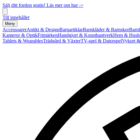
Sälj ditt fordon gratis! Läs mer om hur ->
Till innehållet
Meny
Accessoarer
Antikt & Design
Barnartiklar
Barnkläder & Barnskor
Barnl
Kameror & Optik
Frimärken
Handgjort & Konsthantverk
Hem & Hushå
Tablets & Wearables
Trädgård & Växter
TV-spel & Datorspel
Vykort &