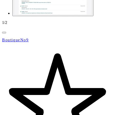
1
/
2
BoutiqueNo9