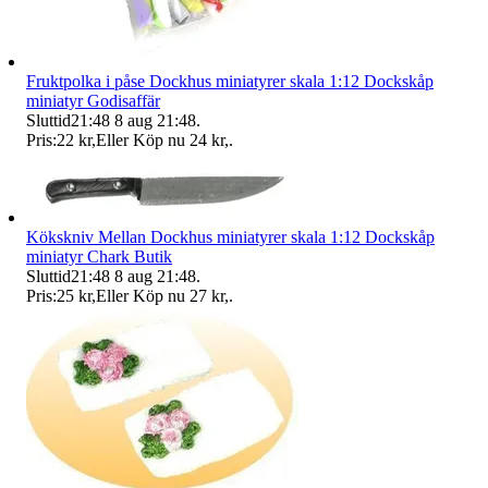
Fruktpolka i påse Dockhus miniatyrer skala 1:12 Dockskåp
miniatyr Godisaffär
Sluttid
21:48
8 aug 21:48
.
Pris:
22 kr
,
Eller Köp nu
24 kr
,
.
Kökskniv Mellan Dockhus miniatyrer skala 1:12 Dockskåp
miniatyr Chark Butik
Sluttid
21:48
8 aug 21:48
.
Pris:
25 kr
,
Eller Köp nu
27 kr
,
.