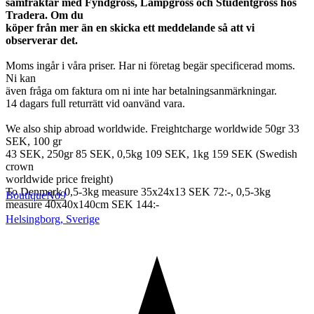
samfraktar med Fyndgross, Lampgross och Studentgross hos
Tradera. Om du
köper från mer än en skicka ett meddelande så att vi
observerar det.
Moms ingår i våra priser. Har ni företag begär specificerad moms.
Ni kan
även fråga om faktura om ni inte har betalningsanmärkningar.
14 dagars full returrätt vid oanvänd vara.
We also ship abroad worldwide. Freightcharge worldwide 50gr 33
SEK, 100 gr
43 SEK, 250gr 85 SEK, 0,5kg 109 SEK, 1kg 159 SEK (Swedish
crown
worldwide price freight)
To Denmark 0,5-3kg measure 35x24x13 SEK 72:-, 0,5-3kg
BoutiqueNo9
measure 40x40x140cm SEK 144:-
Helsingborg
,
Sverige