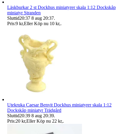
Läskburkar 2 st Dockhus miniatyrer skala 1:12 Dockskåp
miniatyr Stranden
Sluttid
20:37
8 aug 20:37
.
Pris:
9 kr
,
Eller Köp nu
10 kr
,
.
Utekruka Caesar Benvit Dockhus miniatyrer skala 1:12
Dockskåp miniatyr Trädgård
Sluttid
20:39
8 aug 20:39
.
Pris:
20 kr
,
Eller Köp nu
22 kr
,
.