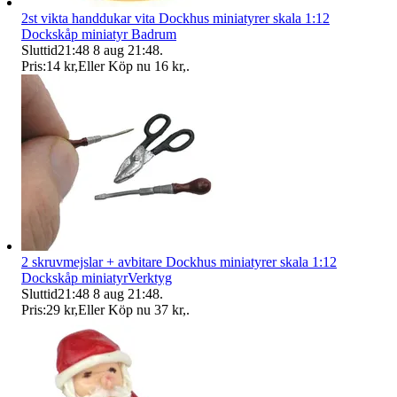
2st vikta handdukar vita Dockhus miniatyrer skala 1:12
Dockskåp miniatyr Badrum
Sluttid
21:48
8 aug 21:48
.
Pris:
14 kr
,
Eller Köp nu
16 kr
,
.
2 skruvmejslar + avbitare Dockhus miniatyrer skala 1:12
Dockskåp miniatyrVerktyg
Sluttid
21:48
8 aug 21:48
.
Pris:
29 kr
,
Eller Köp nu
37 kr
,
.