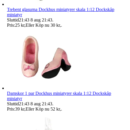
Trebent glasurna Dockhus miniatyrer skala 1:12 Dockskåp
miniatyr
Sluttid
21:43
8 aug 21:43
.
Pris:
25 kr
,
Eller Köp nu
30 kr
,
.
Damskor 1 par Dockhus miniatyrer skala 1:12 Dockskåp
miniatyr
Sluttid
21:43
8 aug 21:43
.
Pris:
39 kr
,
Eller Köp nu
52 kr
,
.