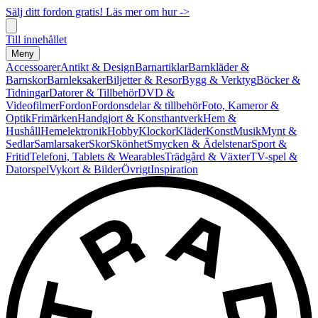
Sälj ditt fordon gratis! Läs mer om hur ->
Till innehållet
Meny
Accessoarer
Antikt & Design
Barnartiklar
Barnkläder &
Barnskor
Barnleksaker
Biljetter & Resor
Bygg & Verktyg
Böcker &
Tidningar
Datorer & Tillbehör
DVD &
Videofilmer
Fordon
Fordonsdelar & tillbehör
Foto, Kameror &
Optik
Frimärken
Handgjort & Konsthantverk
Hem &
Hushåll
Hemelektronik
Hobby
Klockor
Kläder
Konst
Musik
Mynt &
Sedlar
Samlarsaker
Skor
Skönhet
Smycken & Ädelstenar
Sport &
Fritid
Telefoni, Tablets & Wearables
Trädgård & Växter
TV-spel &
Datorspel
Vykort & Bilder
Övrigt
Inspiration