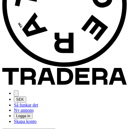
SEK
Så funkar det
Ny annons
Logga in
Skapa konto