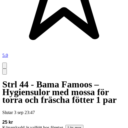
5.0
Strl 44 - Bama Famoos –
Hygiensulor med mossa för
torra och fräscha fötter 1 par
Slutar
3 sep 23:47
25 kr
Köparskydd är valfritt hos företag.
Läs mer