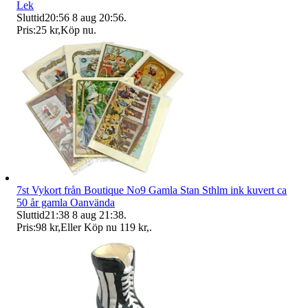
Lek
Sluttid
20:56
8 aug 20:56
.
Pris:
25 kr
,
Köp nu
.
7st Vykort från Boutique No9 Gamla Stan Sthlm ink kuvert ca
50 år gamla Oanvända
Sluttid
21:38
8 aug 21:38
.
Pris:
98 kr
,
Eller Köp nu
119 kr
,
.