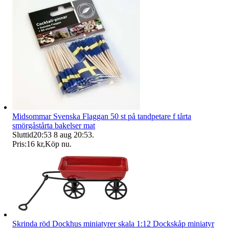
Midsommar Svenska Flaggan 50 st på tandpetare f tårta
smörgåstårta bakelser mat
Sluttid
20:53
8 aug 20:53
.
Pris:
16 kr
,
Köp nu
.
Skrinda röd Dockhus miniatyrer skala 1:12 Dockskåp miniatyr