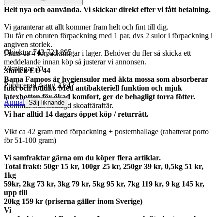
Helt nya och oanvända. Vi skickar direkt efter vi fått betalning.
Vi garanterar att allt kommer fram helt och fint till dig.
Du får en obruten förpackning med 1 par, dvs 2 sulor i förpackning i
angiven storlek.
Objektnr
743 721 895
Finns ca 4 förpackningar i lager. Behöver du fler så skicka ett
meddelande innan köp så justerar vi annonsen.
Visningar
20
Storlek EU 44
Bama Famoos är hygiensulor med äkta mossa som absorberar
Publicerad
4 aug 23:47
fukt och fotlukt. Med antibakteriell funktion och mjuk
latexbotten för ökad komfort, ger de behagligt torra fötter.
Anmäl
Sälj liknande
Kommer från nedlagd skoaffäraffär.
Vi har alltid 14 dagars öppet köp / returrätt.
Vikt ca 42 gram med förpackning + postemballage (rabatterat porto
för 51-100 gram)
Vi samfraktar gärna om du köper flera artiklar.
Total frakt: 50gr 15 kr, 100gr 25 kr, 250gr 39 kr, 0,5kg 51 kr,
1kg
59kr, 2kg 73 kr, 3kg 79 kr, 5kg 95 kr, 7kg 119 kr, 9 kg 145 kr,
upp till
20kg 159 kr (priserna gäller inom Sverige)
Vi