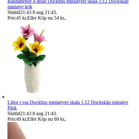
Baktillbehör 4 delar Dockhus miniatyrer skala 1:12 Dockskåp
miniatyr kök
Sluttid
21:43
8 aug 21:43
.
Pris:
45 kr
,
Eller Köp nu
54 kr
,
.
Liljor i vas Dockhus miniatyrer skala 1:12 Dockskåp miniatyr
Påsk
Sluttid
21:43
8 aug 21:43
.
Pris:
49 kr
,
Eller Köp nu
69 kr
,
.