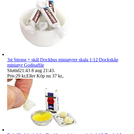
3st Strong + skål Dockhus miniatyrer skala 1:12 Dockskåp
miniatyr Godisaffär
Sluttid
21:43
8 aug 21:43
.
Pris:
29 kr
,
Eller Köp nu
37 kr
,
.