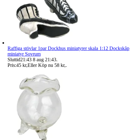
Raffiga stövlar 1par Dockhus miniatyrer skala 1:12 Dockskåp
miniatyr Sovrum
Sluttid
21:43
8 aug 21:43
.
Pris:
45 kr
,
Eller Köp nu
58 kr
,
.