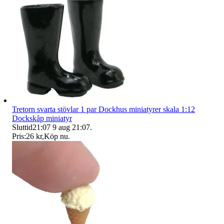
Tretorn svarta stövlar 1 par Dockhus miniatyrer skala 1:12
Dockskåp miniatyr
Sluttid
21:07
9 aug 21:07
.
Pris:
26 kr
,
Köp nu
.