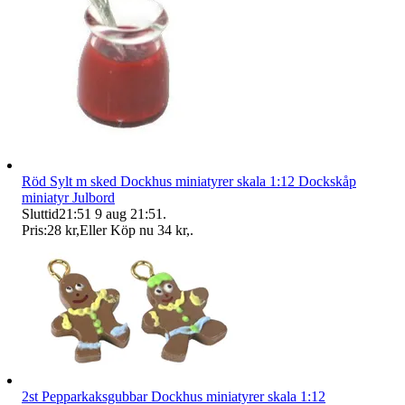
Röd Sylt m sked Dockhus miniatyrer skala 1:12 Dockskåp
miniatyr Julbord
Sluttid
21:51
9 aug 21:51
.
Pris:
28 kr
,
Eller Köp nu
34 kr
,
.
2st Pepparkaksgubbar Dockhus miniatyrer skala 1:12