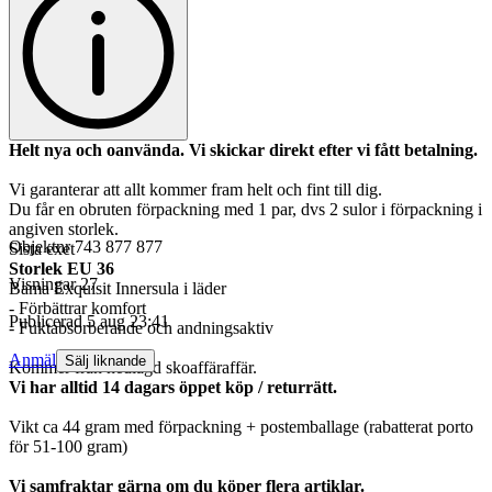
Helt nya och oanvända. Vi skickar direkt efter vi fått betalning.
Vi garanterar att allt kommer fram helt och fint till dig.
Du får en obruten förpackning med 1 par, dvs 2 sulor i förpackning i
angiven storlek.
Objektnr
743 877 877
Sista exet
Storlek EU 36
Visningar
27
Bama Exquisit Innersula i läder
- Förbättrar komfort
Publicerad
5 aug 23:41
- Fuktabsorberande och andningsaktiv
Anmäl
Sälj liknande
Kommer från nedlagd skoaffäraffär.
Vi har alltid 14 dagars öppet köp / returrätt.
Vikt ca 44 gram med förpackning + postemballage (rabatterat porto
för 51-100 gram)
Vi samfraktar gärna om du köper flera artiklar.