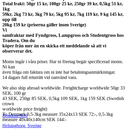
Total frakt: 50gr 15 kr, 100gr 25 kr, 250gr 39 kr, 0,5kg 51 kr,
1kg
59kr, 2kg 73 kr, 3kg 79 kr, 5kg 95 kr, 7kg 119 kr, 9 kg 145 kr,
upp till
20kg 159 kr (priserna gäller inom Sverige)
Vi
samfraktar med Fyndgross, Lampgross och Studentgross hos
Tradera. Om du
köper från mer än en skicka ett meddelande så att vi
observerar det.
Moms ingår i våra priser. Har ni företag begär specificerad moms.
Ni kan
även fråga om faktura om ni inte har betalningsanmärkningar.
14 dagars full returrätt vid oanvänd vara.
We also ship abroad worldwide. Freightcharge worldwide 50gr 33
SEK, 100 gr
43 SEK, 250gr 85 SEK, 0,5kg 109 SEK, 1kg 159 SEK (Swedish
crown
worldwide price freight)
To Denmark 0,5-3kg measure 35x24x13 SEK 72:-, 0,5-3kg
BoutiqueNo9
measure 40x40x140cm SEK 144:-
Helsingborg
,
Sverige