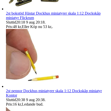
2st bokstöd Hästar Dockhus miniatyrer skala 1:12 Dockskåp
miniatyr Flickrum
Sluttid
20:18
9 aug 20:18
.
Pris:
48 kr
,
Eller Köp nu
53 kr
,
.
2st pennor Dockhus miniatyrer skala 1:12 Dockskåp miniatyr
Kontor
Sluttid
20:38
9 aug 20:38
.
Pris:
16 kr
,
Ledande bud
.