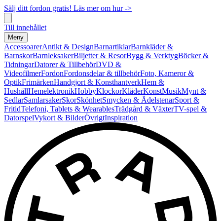
Sälj ditt fordon gratis! Läs mer om hur ->
Till innehållet
Meny
Accessoarer
Antikt & Design
Barnartiklar
Barnkläder &
Barnskor
Barnleksaker
Biljetter & Resor
Bygg & Verktyg
Böcker &
Tidningar
Datorer & Tillbehör
DVD &
Videofilmer
Fordon
Fordonsdelar & tillbehör
Foto, Kameror &
Optik
Frimärken
Handgjort & Konsthantverk
Hem &
Hushåll
Hemelektronik
Hobby
Klockor
Kläder
Konst
Musik
Mynt &
Sedlar
Samlarsaker
Skor
Skönhet
Smycken & Ädelstenar
Sport &
Fritid
Telefoni, Tablets & Wearables
Trädgård & Växter
TV-spel &
Datorspel
Vykort & Bilder
Övrigt
Inspiration