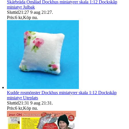
Skärbräda Omålad Dockhus miniatyrer skala 1:12 Dockskåp
miniatyr Julbak
Sluttid
21:27
9 aug 21:27
.
Pris:
6 kr
,
Köp nu
.
Kudde rosmönster Dockhus miniatyrer skala 1:12 Dockskåp
miniatyr Uteplats
Sluttid
21:31
9 aug 21:31
.
Pris:
6 kr
,
Köp nu
.