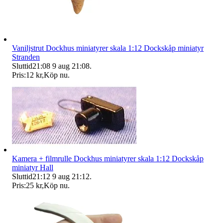
Vaniljstrut Dockhus miniatyrer skala 1:12 Dockskåp miniatyr
Stranden
Sluttid
21:08
9 aug 21:08
.
Pris:
12 kr
,
Köp nu
.
Kamera + filmrulle Dockhus miniatyrer skala 1:12 Dockskåp
miniatyr Hall
Sluttid
21:12
9 aug 21:12
.
Pris:
25 kr
,
Köp nu
.