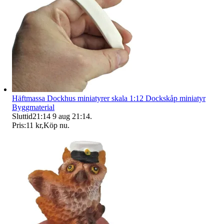
Häftmassa Dockhus miniatyrer skala 1:12 Dockskåp miniatyr
Byggmaterial
Sluttid
21:14
9 aug 21:14
.
Pris:
11 kr
,
Köp nu
.