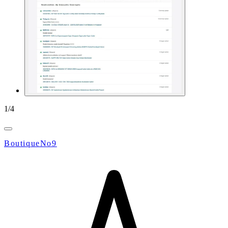
1
/
4
BoutiqueNo9