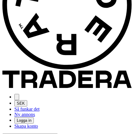
SEK
Så funkar det
Ny annons
Logga in
Skapa konto