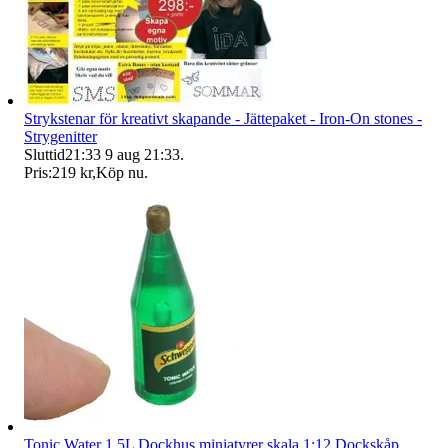
Strykstenar för kreativt skapande - Jättepaket - Iron-On stones -
Strygenitter
Sluttid
21:33
9 aug 21:33
.
Pris:
219 kr
,
Köp nu
.
Tonic Water 1,5L Dockhus miniatyrer skala 1:12 Dockskåp