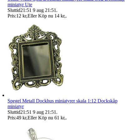
miniatyr Ute
Sluttid
21:51
9 aug 21:51
.
Pris:
12 kr
,
Eller Köp nu
14 kr
,
.
Spegel Metall Dockhus miniatyrer skala 1:12 Dockskåp
miniatyr
Sluttid
21:51
9 aug 21:51
.
Pris:
49 kr
,
Eller Köp nu
61 kr
,
.