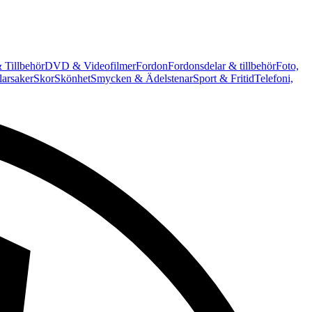
 Tillbehör
DVD & Videofilmer
Fordon
Fordonsdelar & tillbehör
Foto,
arsaker
Skor
Skönhet
Smycken & Ädelstenar
Sport & Fritid
Telefoni,