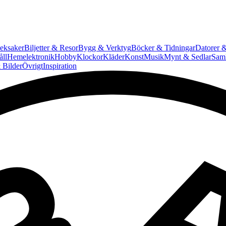
eksaker
Biljetter & Resor
Bygg & Verktyg
Böcker & Tidningar
Datorer &
ll
Hemelektronik
Hobby
Klockor
Kläder
Konst
Musik
Mynt & Sedlar
Saml
 Bilder
Övrigt
Inspiration