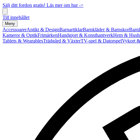
Sälj ditt fordon gratis! Läs mer om hur ->
Till innehållet
Meny
Accessoarer
Antikt & Design
Barnartiklar
Barnkläder & Barnskor
Barnl
Kameror & Optik
Frimärken
Handgjort & Konsthantverk
Hem & Hushå
Tablets & Wearables
Trädgård & Växter
TV-spel & Datorspel
Vykort &