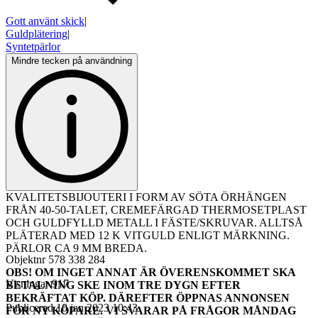
Gott använt skick
|
Guldplätering
|
Syntetpärlor
Mindre tecken på användning
KVALITETSBIJOUTERI I FORM AV SÖTA ÖRHÄNGEN
FRÅN 40-50-TALET, CREMEFÄRGAD THERMOSETPLAST
OCH GULDFYLLD METALL I FÄSTE/SKRUVAR. ALLTSÅ
PLÄTERAD MED 12 K VITGULD ENLIGT MÄRKNING.
PÄRLOR CA 9 MM BREDA.
Objektnr
578 338 284
OBS! OM INGET ANNAT ÄR ÖVERENSKOMMET SKA
Visningar
917
BETALNING SKE INOM TRE DYGN EFTER
BEKRÄFTAT KÖP. DÄREFTER ÖPPNAS ANNONSEN
Publicerad
10 jan 2023 10:43
FÖR NY KÖPARE.
VI SVARAR PÅ FRÅGOR MÅNDAG