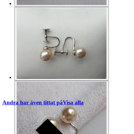
Andra har även tittat på
Visa alla