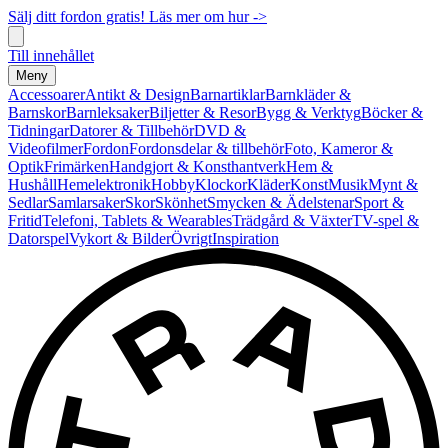
Sälj ditt fordon gratis! Läs mer om hur ->
Till innehållet
Meny
Accessoarer
Antikt & Design
Barnartiklar
Barnkläder &
Barnskor
Barnleksaker
Biljetter & Resor
Bygg & Verktyg
Böcker &
Tidningar
Datorer & Tillbehör
DVD &
Videofilmer
Fordon
Fordonsdelar & tillbehör
Foto, Kameror &
Optik
Frimärken
Handgjort & Konsthantverk
Hem &
Hushåll
Hemelektronik
Hobby
Klockor
Kläder
Konst
Musik
Mynt &
Sedlar
Samlarsaker
Skor
Skönhet
Smycken & Ädelstenar
Sport &
Fritid
Telefoni, Tablets & Wearables
Trädgård & Växter
TV-spel &
Datorspel
Vykort & Bilder
Övrigt
Inspiration