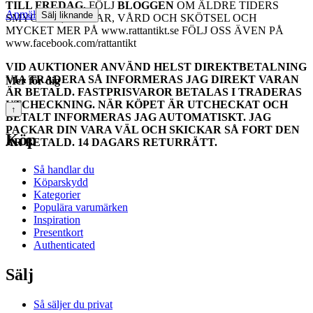
TILL FREDAG.
FÖLJ
BLOGGEN
OM ÄLDRE TIDERS
Anmäl
Sälj liknande
SMYCKEN, STENAR, VÅRD OCH SKÖTSEL OCH
MYCKET MER PÅ www.rattantikt.se FÖLJ OSS ÄVEN PÅ
www.facebook.com/rattantikt
VID AUKTIONER ANVÄND HELST DIREKTBETALNING
VIA TRADERA SÅ INFORMERAS JAG DIREKT VARAN
Mer för dig
ÄR BETALD. FASTPRISVAROR BETALAS I TRADERAS
UTCHECKNING. NÄR KÖPET ÄR UTCHECKAT OCH
↑
BETALT INFORMERAS JAG AUTOMATISKT. JAG
PACKAR DIN VARA VÄL OCH SKICKAR SÅ FORT DEN
Köp
ÄR BETALD. 14 DAGARS RETURRÄTT.
Så handlar du
Köparskydd
Kategorier
Populära varumärken
Inspiration
Presentkort
Authenticated
Sälj
Så säljer du privat