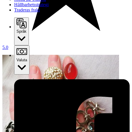
Hållbarhetsstrategi
Traderas frakt
Språk
5.0
Valuta