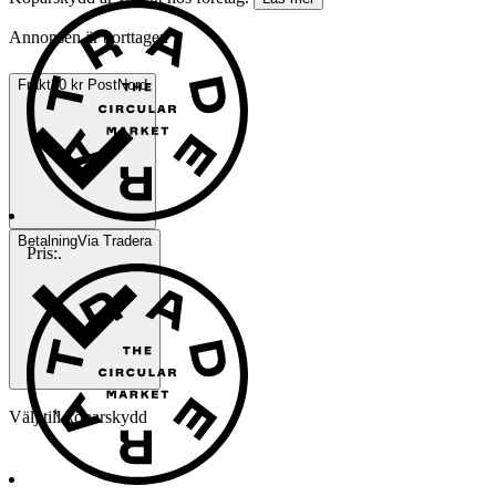
Annonsen är borttagen
Frakt
20 kr PostNord
Betalning
Via Tradera
Pris:
.
Välj till köparskydd