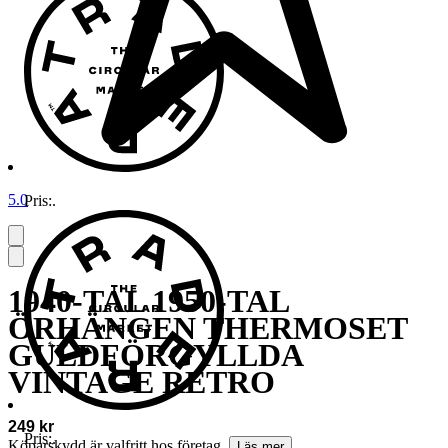
5.0
Pris:
.
1940-TAL 1950-TAL
ÖRHÄNGEN THERMOSET
GULDFÖRGYLLDA
VINTAGE RETRO
249 kr
Pris:
.
Köparskydd är valfritt hos företag.
Läs mer