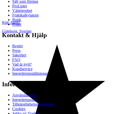
Sälj som företag
ProLister
Välgörenhet
Fraktkalkylatorn
Butik
Rätt-Antikt
Priser
Göteborg
,
Sverige
Kontakt & Hjälp
Regler
Press
Säkerhet
FAQ
Vad är nytt?
Kundservice
Integritetsinställningar
Information
Användaravtal
Integritetspolicy
Tillgänglighetsredogörelse
Cookies
Jobba på Tradera