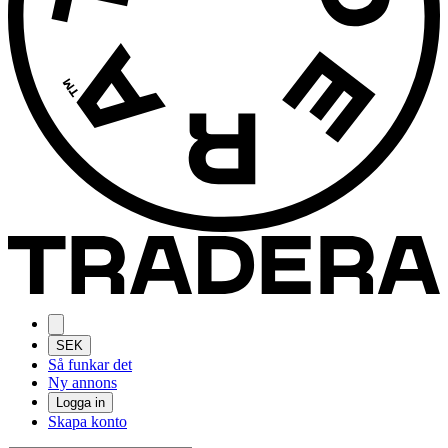
SEK
Så funkar det
Ny annons
Logga in
Skapa konto