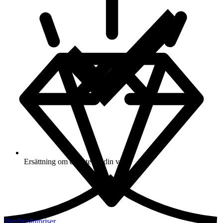
Ersättning om du inte får din vara
Jämför slutpriser