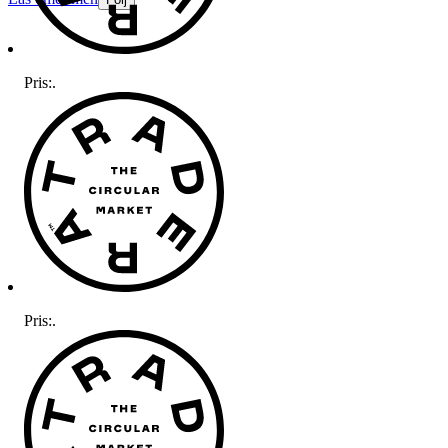
Pris:
.
Pris:
.