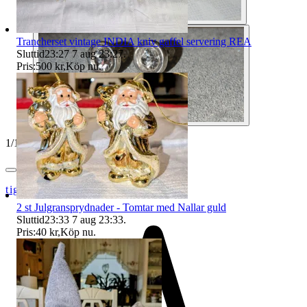
Trancherset vintage INDIA kniv gaffel servering REA
Sluttid
23:27
7 aug 23:27
.
Pris:
500 kr
,
Köp nu
.
1
/
10
tigrisbambi
2 st Julgransprydnader - Tomtar med Nallar guld
Sluttid
23:33
7 aug 23:33
.
Pris:
40 kr
,
Köp nu
.