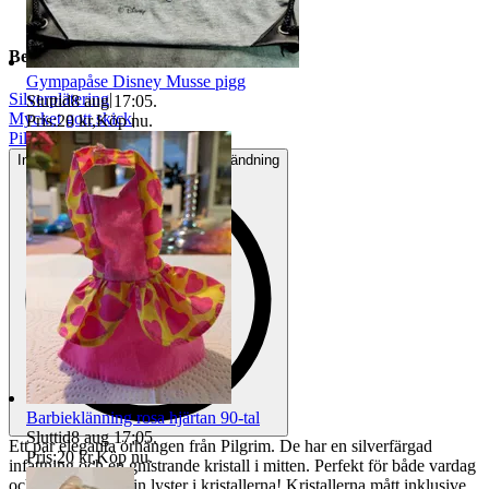
Beskrivning
Gympapåse Disney Musse pigg
Silverplätering
|
Sluttid
8 aug 17:05
.
Mycket gott skick
|
Pris:
20 kr
,
Köp nu
.
Pilgrim
Inga eller minimala tecken på användning
Barbieklänning rosa hjärtan 90-tal
Sluttid
8 aug 17:05
.
Ett par eleganta örhängen från Pilgrim. De har en silverfärgad
Pris:
20 kr
,
Köp nu
.
infattning och en gnistrande kristall i mitten. Perfekt för både vardag
och fest. Mycket fin lyster i kristallerna! Kristallerna mått inklusive