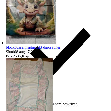
blockpussel magnetiskt dinosaurier
Sluttid
8 aug 17:04
.
Pris:
25 kr
,
Köp nu
.
Ersättning om varan inte är som beskriven