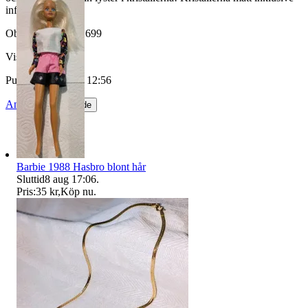
infattning, 1 cm.
Objektnr
732 646 699
Visningar
48
Publicerad
21 maj 12:56
Anmäl
Sälj liknande
Barbie 1988 Hasbro blont hår
Sluttid
8 aug 17:06
.
Pris:
35 kr
,
Köp nu
.