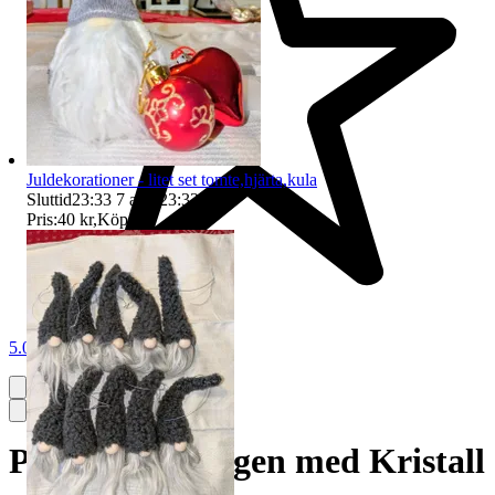
Juldekorationer - litet set tomte,hjärta,kula
Sluttid
23:33
7 aug 23:33
.
Pris:
40 kr
,
Köp nu
.
5.0
Pilgrim Örhängen med Kristall