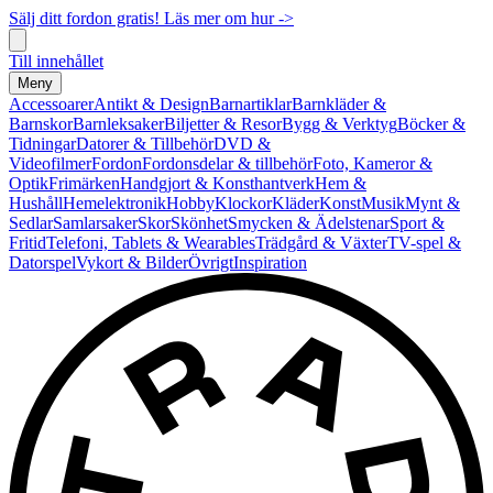
Sälj ditt fordon gratis! Läs mer om hur ->
Till innehållet
Meny
Accessoarer
Antikt & Design
Barnartiklar
Barnkläder &
Barnskor
Barnleksaker
Biljetter & Resor
Bygg & Verktyg
Böcker &
Tidningar
Datorer & Tillbehör
DVD &
Videofilmer
Fordon
Fordonsdelar & tillbehör
Foto, Kameror &
Optik
Frimärken
Handgjort & Konsthantverk
Hem &
Hushåll
Hemelektronik
Hobby
Klockor
Kläder
Konst
Musik
Mynt &
Sedlar
Samlarsaker
Skor
Skönhet
Smycken & Ädelstenar
Sport &
Fritid
Telefoni, Tablets & Wearables
Trädgård & Växter
TV-spel &
Datorspel
Vykort & Bilder
Övrigt
Inspiration