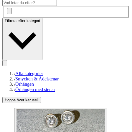
Filtrera efter kategori
/
Alla kategorier
/
Smycken & Ädelstenar
/
Örhängen
/
Örhängen med stenar
Hoppa över karusell