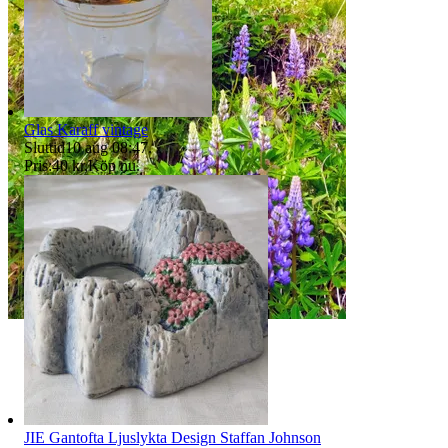
Glas Karaff vintage
Sluttid
10 aug 08:47
.
Pris:
40 kr
,
Köp nu
.
JIE Gantofta Ljuslykta Design Staffan Johnson