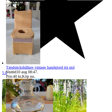
Tändstickshållare vintage handgjord trä stol
Sluttid
10 aug 08:47
.
5.0
Pris:
40 kr
,
Köp nu
.