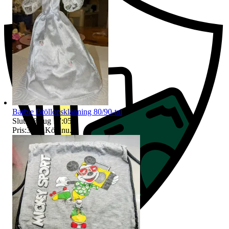
Barbie Bröllopsklänning 80/90-tal
Sluttid
8 aug 17:05
.
Pris:
30 kr
,
Köp nu
.