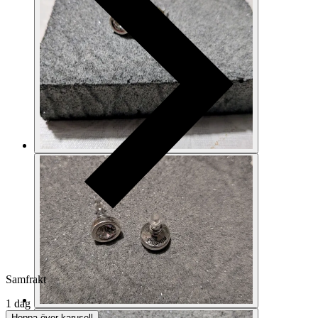
Samfrakt
1 dag
Hoppa över karusell