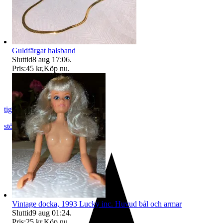
Guldfärgat halsband
Sluttid
8 aug 17:06
.
Pris:
45 kr
,
Köp nu
.
tigrisbambi
stöllet
,
Sverige
Vintage docka, 1993 Lucky inc. Huvud bål och armar
Sluttid
9 aug 01:24
.
Pris:
25 kr
,
Köp nu
.