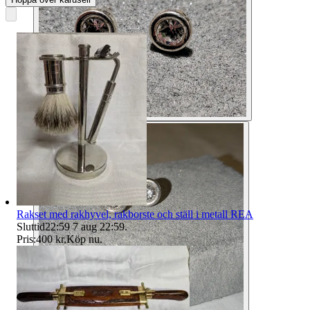
Rakset med rakhyvel, rakborste och ställ i metall REA
Sluttid
22:59
7 aug 22:59
.
Pris:
400 kr
,
Köp nu
.