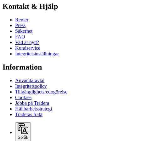
Kontakt & Hjälp
Regler
Press
Säkerhet
FAQ
Vad är nytt?
Kundservice
Integritetsinställningar
Information
Användaravtal
Integritetspolicy
Tillgänglighetsredogörelse
Cookies
Jobba på Tradera
Hållbarhetsstrategi
Traderas frakt
Språk