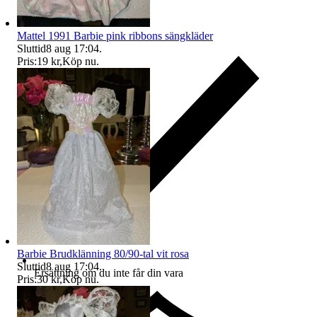
Mattel 1991 Barbie pink ribbons sängkläder
Sluttid
8 aug 17:04
.
Pris:
19 kr
,
Köp nu
.
Barbie Brudklänning 80/90-tal vit rosa
Sluttid
8 aug 17:04
.
Ersättning om du inte får din vara
Pris:
30 kr
,
Köp nu
.