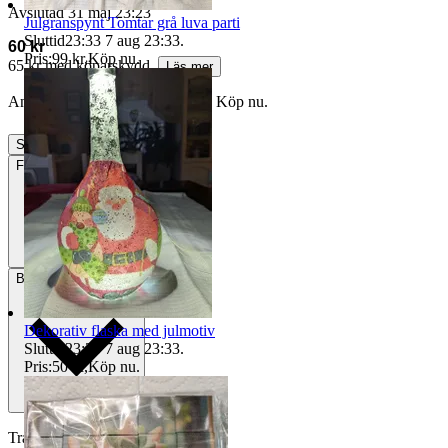
Avslutad
31 maj 23:23
Julgranspynt Tomtar grå luva parti
Sluttid
23:33
7 aug 23:33
.
60 kr
Pris:
99 kr
,
Köp nu
.
65 kr med köparskydd.
Läs mer
Annonsen är avslutad. Såld med Köp nu.
Slutade
31 maj 23:23
Frakt
Från 22 kr
Betalning
Via Tradera
Dekorativ flaska med julmotiv
Sluttid
23:33
7 aug 23:33
.
Pris:
50 kr
,
Köp nu
.
Traderas köparskydd