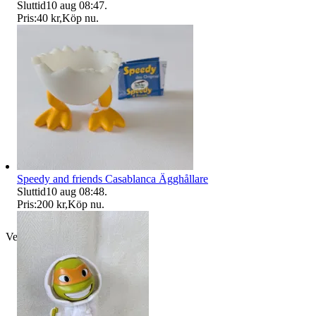
Sluttid
10 aug 08:47
.
Pris:
40 kr
,
Köp nu
.
Speedy and friends Casablanca Ägghållare
Sluttid
10 aug 08:48
.
Pris:
200 kr
,
Köp nu
.
Verifierad