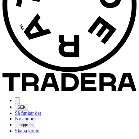
SEK
Så funkar det
Ny annons
Logga in
Skapa konto