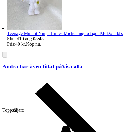
Teenage Mutant Ninja Turtles Michelangelo figur McDonald's
Sluttid
10 aug 08:48
.
Pris:
40 kr
,
Köp nu
.
Andra har även tittat på
Visa alla
Toppsäljare