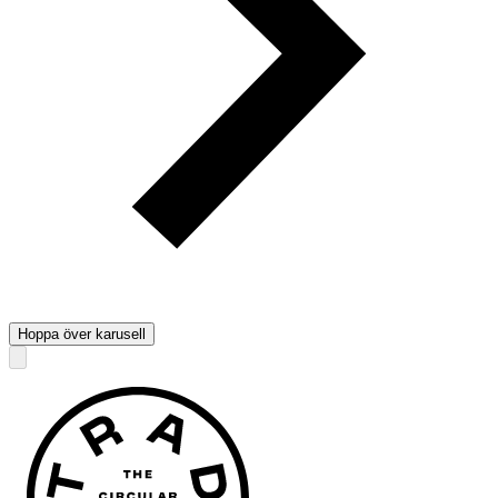
Hoppa över karusell