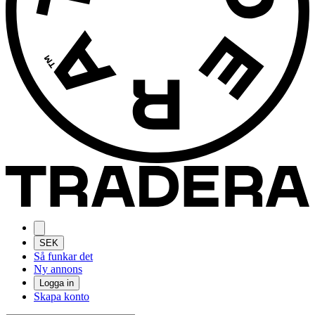
SEK
Så funkar det
Ny annons
Logga in
Skapa konto