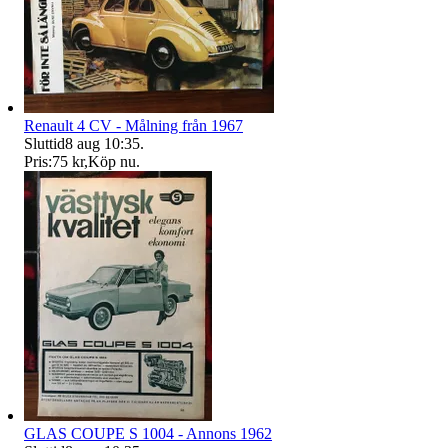
Renault 4 CV - Målning från 1967
Sluttid
8 aug 10:35
.
Pris:
75 kr
,
Köp nu
.
GLAS COUPE S 1004 - Annons 1962