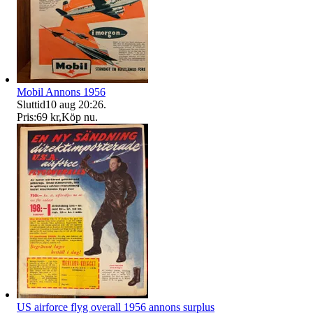
Mobil Annons 1956
Sluttid
10 aug 20:26
.
Pris:
69 kr
,
Köp nu
.
US airforce flyg overall 1956 annons surplus