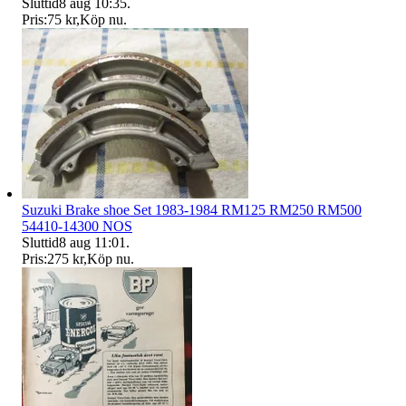
Sluttid
8 aug 10:35
.
Pris:
75 kr
,
Köp nu
.
Suzuki Brake shoe Set 1983-1984 RM125 RM250 RM500
54410-14300 NOS
Sluttid
8 aug 11:01
.
Pris:
275 kr
,
Köp nu
.