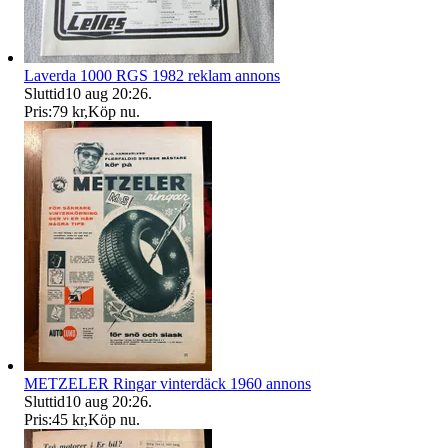
Laverda 1000 RGS 1982 reklam annons
Sluttid
10 aug 20:26
.
Pris:
79 kr
,
Köp nu
.
METZELER Ringar vinterdäck 1960 annons
Sluttid
10 aug 20:26
.
Pris:
45 kr
,
Köp nu
.