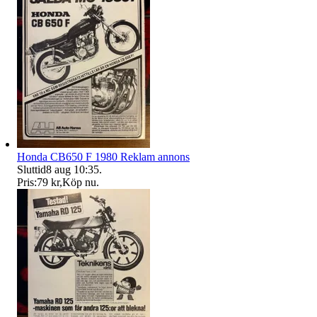
Honda CB650 F 1980 Reklam annons
Sluttid
8 aug 10:35
.
Pris:
79 kr
,
Köp nu
.