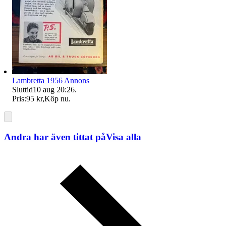
Lambretta 1956 Annons
Sluttid
10 aug 20:26
.
Pris:
95 kr
,
Köp nu
.
Andra har även tittat på
Visa alla