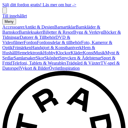
Sälj ditt fordon gratis! Läs mer om hur ->
Till innehållet
Meny
Accessoarer
Antikt & Design
Barnartiklar
Barnkläder &
Barnskor
Barnleksaker
Biljetter & Resor
Bygg & Verktyg
Böcker &
Tidningar
Datorer & Tillbehör
DVD &
Videofilmer
Fordon
Fordonsdelar & tillbehör
Foto, Kameror &
Optik
Frimärken
Handgjort & Konsthantverk
Hem &
Hushåll
Hemelektronik
Hobby
Klockor
Kläder
Konst
Musik
Mynt &
Sedlar
Samlarsaker
Skor
Skönhet
Smycken & Ädelstenar
Sport &
Fritid
Telefoni, Tablets & Wearables
Trädgård & Växter
TV-spel &
Datorspel
Vykort & Bilder
Övrigt
Inspiration