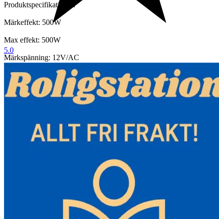
Produktspecifikationer:
Märkeffekt: 500W
Max effekt: 500W
5.0
Märkspänning: 12V/AC
Märkström: 29A
Bågediameter: 2"/54mm
Rotordiameter: 47 tum/1,2 m
Flygkroppslängd (med knivar installerade): 67 cm
Nettovikt: 21lb/9,5kg
Antal blad: 5
Bladmaterial: Nylonfiber
Startvindhastighet: 6,56 fot/s (2m/s)
Nominell vindhastighet: 42,65 fot/s (13m/s)