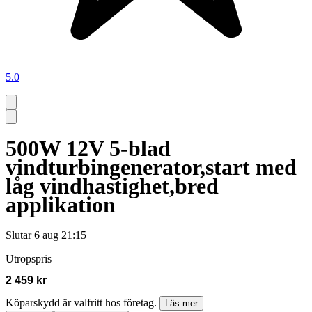
5.0
500W 12V 5-blad
vindturbingenerator,start med
låg vindhastighet,bred
applikation
Slutar
6 aug 21:15
Utropspris
2 459 kr
Köparskydd är valfritt hos företag.
Läs mer