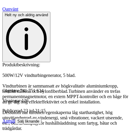
Oanvänt
Helt ny och aldrig använd
Produktbeskrivning:
500W/12V vindturbingenerator, 5 blad.
Vindturbinen är sammansatt av högkvalitativ aluminiumkropp,
Objektnr
741 751 624
rostfritt stålfena och nylonfiberblad.Turbinen använder en trefas
permanentmagnetmotor, en extern MPPT-kontroller och en båge för
Visningar
126
att ge dig hög effekteffektivitet och enkel installation.
Publicerad
23 jul 21:15
Dessutom har turbinen egenskaperna låg starthastighet, hög
utnyttjandegrad av vindenergi, små vibrationer, vackert utseende,
Anmäl
Sälj liknande
etc., och är lämplig för hushållsladdning som fartyg, båtar och
trädgårdar.