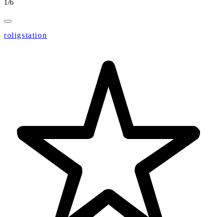
1
/
6
roligstation