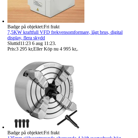
Badge på objektet:
Fri frakt
7,5KW kraftfull VFD frekvensomformare, lågt brus, digital
display, flera skydd
Sluttid
11:23
6 aug 11:23
.
Pris:
3 295 kr
,
Eller Köp nu
4 995 kr
,
.
Badge på objektet:
Fri frakt