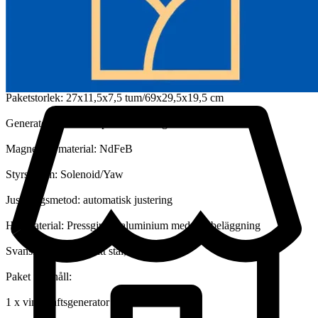
Överlevnadsvindhastighet: 164ft/s (50m/s)
Nominell hastighet: 900r/min
Driftstemperatur: -104~176°F/-40~80°C
Paketstorlek: 27x11,5x7,5 tum/69x29,5x19,5 cm
Generator: trefas AC permanentmagnet
Magnetiskt material: NdFeB
Styrsystem: Solenoid/Yaw
Justeringsmetod: automatisk justering
Hyttmaterial: Pressgjuten aluminium med färgbeläggning
Svansmaterial: rostfritt stål, målad
Paket innehåll:
1 x vindkraftsgenerator