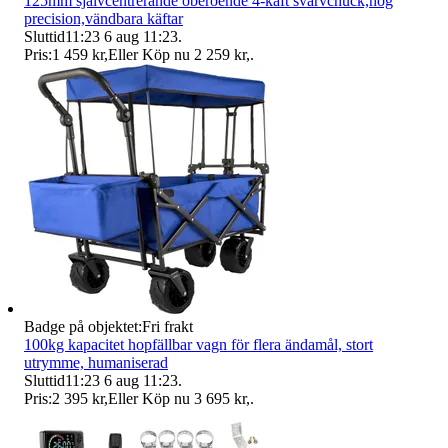
125mm självcentrerande oberoende 4-käft svarvchuck,hög
precision,vändbara käftar
Sluttid
11:23
6 aug 11:23
.
Pris:
1 459 kr
,
Eller Köp nu
2 259 kr
,
.
Badge på objektet:
Fri frakt
100kg kapacitet hopfällbar vagn för flera ändamål, stort
utrymme, humaniserad
Sluttid
11:23
6 aug 11:23
.
Pris:
2 395 kr
,
Eller Köp nu
3 695 kr
,
.