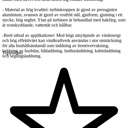
- Material av hög kvalitet: turbinkroppen är gjord av pressgjuten
aluminium, svansen är gjord av rostfritt stål, gjutform, gjutning i ett
stycke, hög seghet. Ytan på turbinen är behandlad med bakfärg, som
är rostskyddande, vattentät och hållbar.
-Brett utbud av applikationer: Med högt utnyttjande av vindenergi
och hög effektivitet kan vindkraftverk användas i stor utsträckning
för alla hushållsändamål som laddning av hemövervakning,
laddning av husbilar, båtladdning, lusthusladdning, kabinladdning
Toppsäljare
och seglingsladdning.