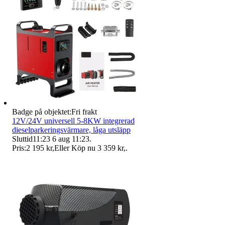
Badge på objektet:
Fri frakt
12V/24V universell 5-8KW integrerad
dieselparkeringsvärmare, låga utsläpp
Sluttid
11:23
6 aug 11:23
.
Pris:
2 195 kr
,
Eller Köp nu
3 359 kr
,
.