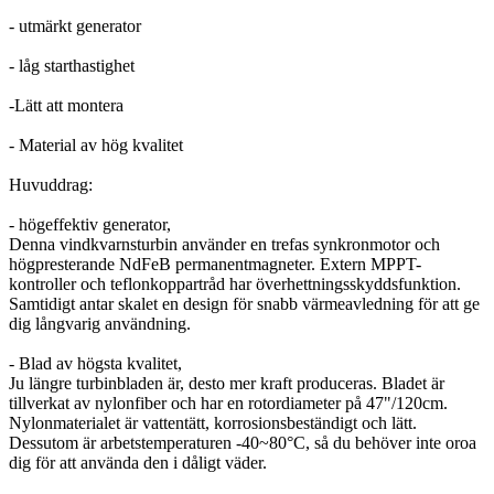
- utmärkt generator
- låg starthastighet
-Lätt att montera
- Material av hög kvalitet
Huvuddrag:
- högeffektiv generator,
Denna vindkvarnsturbin använder en trefas synkronmotor och
högpresterande NdFeB permanentmagneter. Extern MPPT-
kontroller och teflonkoppartråd har överhettningsskyddsfunktion.
Samtidigt antar skalet en design för snabb värmeavledning för att ge
dig långvarig användning.
- Blad av högsta kvalitet,
Ju längre turbinbladen är, desto mer kraft produceras. Bladet är
tillverkat av nylonfiber och har en rotordiameter på 47"/120cm.
Nylonmaterialet är vattentätt, korrosionsbeständigt och lätt.
Dessutom är arbetstemperaturen -40~80°C, så du behöver inte oroa
dig för att använda den i dåligt väder.