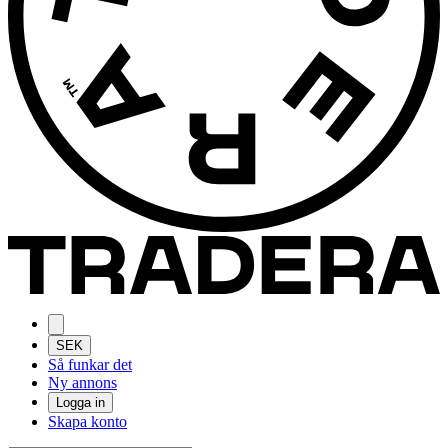
SEK
Så funkar det
Ny annons
Logga in
Skapa konto