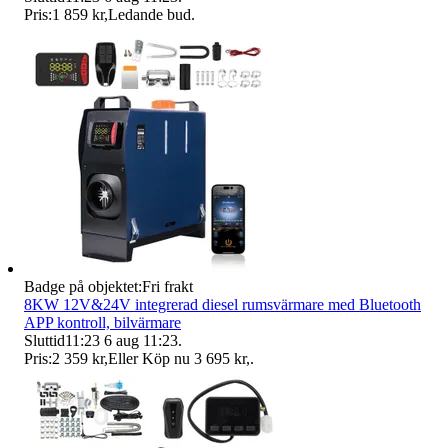
Pris:
1 859 kr
,
Ledande bud
.
Badge på objektet:
Fri frakt
8KW 12V&24V integrerad diesel rumsvärmare med Bluetooth
APP kontroll, bilvärmare
Sluttid
11:23
6 aug 11:23
.
Pris:
2 359 kr
,
Eller Köp nu
3 695 kr
,
.