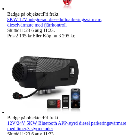
Badge på objektet:
Fri frakt
8KW 12V integrerad dieselluftparkeringsvärmare,
dieselvärmare med fjärrkontroll
Sluttid
11:23
6 aug 11:23
.
Pris:
2 195 kr
,
Eller Köp nu
3 295 kr
,
.
Badge på objektet:
Fri frakt
12V/24V 5KW Bluetooth APP-styrd diesel parkeringsvärmare
med timer,3 styrmetoder
Sluttid
11:23
6 aug 11:23
.