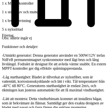
1 x MPPT-kontroller
1 x ställskruv och mutter
1 x bruksanvisning
5 x nylonblad
Företag
Obs: stålrör ingår ej
Funktioner och detaljer:
-Utmärkt generator: Denna generator använder en 500W/12V trefas
NdFeB permanentmagnet synkronmotor med lågt brus och lång
livslängd. Fodralet är designat för att avleda värme snabbt. En extern
MPPT-kontroller ger dig effektiv spårningsprestanda.
-Låg starthastighet: Bladet är tillverkat av nylonfiber, som är
vattentätt, korrosionsskyddande och lätt i vikt. Tål temperaturer från
-40°C till 80°C. Generatorns starthastighet är endast 2m/s, och
riktningen kan justeras automatiskt för att få maximal vindhastighet.
-Lätt att montera: Detta vindturbinsats kommer att installera bågar,
som är bekvämare än flänsar. Samtidigt ger den exakta designen av
bladet med navet och fasta fästen dig enklare montering.