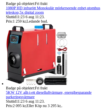
Badge på objektet:
Fri frakt
1080P HD infrarött Monokulär mörkerseende enhet,utomhus
teleskop,5x digital zoom
Sluttid
11:23
6 aug 11:23
.
Pris:
1 259 kr
,
Ledande bud
.
Badge på objektet:
Fri frakt
5KW 12V allt-i-ett dieselluftvärmare, energibesparande
parkeringsvärmare
Sluttid
11:23
6 aug 11:23
.
Pris:
2 095 kr
,
Eller Köp nu
3 295 kr
,
.