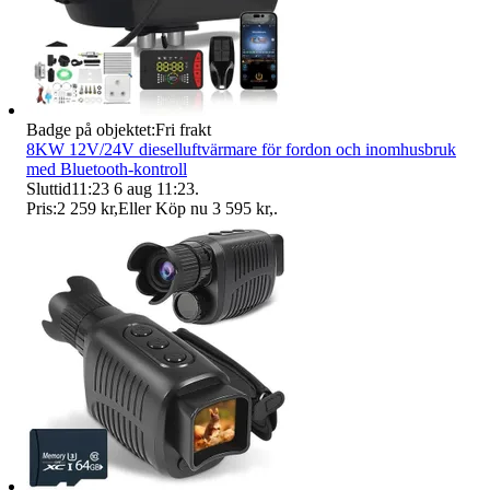
Badge på objektet:
Fri frakt
8KW 12V/24V dieselluftvärmare för fordon och inomhusbruk
med Bluetooth-kontroll
Sluttid
11:23
6 aug 11:23
.
Pris:
2 259 kr
,
Eller Köp nu
3 595 kr
,
.