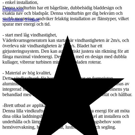
- enkel installation,
Denna vindturbin har ett bågefäste, dubbelsidig bladdesign och
roligstation
exakta nav och bladspår. Denna vindturbin ger dig bekväm och
snabb montering, undviker felaktig installation av flänstyper, vilket
Sollentuna
,
Sverige
sparar mer energi och tid.
- start med låg vindhastighet,
Väderkvarnsgeneratorn kan starta när vindhastigheten är 2m/s, och
överleva när vindhastigheten är 50m/s. Bladet har ett
girjusteringssystem. Den kan automatiskt justera sin riktning för att
fånga maximal vindenergi. Dessutom, med en design med dubbla
kullager, vibrerar turbinen mindre när bladen roterar.
- Material av hög kvalitet,
Detta vindkraftverk för hemmet kombinerar en formgjuten
aluminiumkropp med en fena av rostfritt stål. Den kännetecknas av
integrerad formning och hög hållfasthet. Dessutom är turbinens yta
behandlad med bakfärg, som är rostskyddande, vattentät och hållbar.
-Brett utbud av applikationer,
Denna lilla vindkraftsgeneratorsats kan generera energi för att möta
dina olika laddningsbehov. Samtidigt är den enkel att installera och
underhålla och lämpar sig mycket bra för laddningsbehov som
hemövervakning, husbilar, båtar, lusthus, hytter och segling.