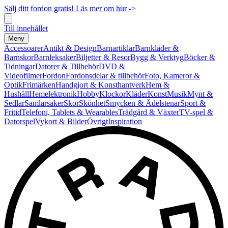
Sälj ditt fordon gratis! Läs mer om hur ->
Till innehållet
Meny
Accessoarer
Antikt & Design
Barnartiklar
Barnkläder &
Barnskor
Barnleksaker
Biljetter & Resor
Bygg & Verktyg
Böcker &
Tidningar
Datorer & Tillbehör
DVD &
Videofilmer
Fordon
Fordonsdelar & tillbehör
Foto, Kameror &
Optik
Frimärken
Handgjort & Konsthantverk
Hem &
Hushåll
Hemelektronik
Hobby
Klockor
Kläder
Konst
Musik
Mynt &
Sedlar
Samlarsaker
Skor
Skönhet
Smycken & Ädelstenar
Sport &
Fritid
Telefoni, Tablets & Wearables
Trädgård & Växter
TV-spel &
Datorspel
Vykort & Bilder
Övrigt
Inspiration