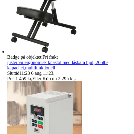
Badge på objektet:
Fri frakt
justerbar ergonomisk knästol med låsbara hjul, 265lbs
kapacitet,multifunktionell
Sluttid
11:23
6 aug 11:23
.
Pris:
1 459 kr
,
Eller Köp nu
2 295 kr
,
.