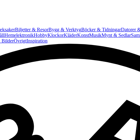
eksaker
Biljetter & Resor
Bygg & Verktyg
Böcker & Tidningar
Datorer &
ll
Hemelektronik
Hobby
Klockor
Kläder
Konst
Musik
Mynt & Sedlar
Saml
 Bilder
Övrigt
Inspiration