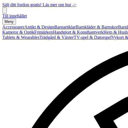
Sälj ditt fordon gratis! Läs mer om hur ->
Till innehållet
Meny
Accessoarer
Antikt & Design
Barnartiklar
Barnkläder & Barnskor
Barnl
Kameror & Optik
Frimärken
Handgjort & Konsthantverk
Hem & Hushå
Tablets & Wearables
Trädgård & Växter
TV-spel & Datorspel
Vykort &