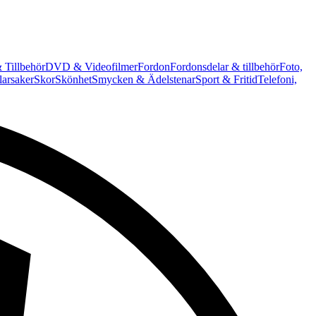
 Tillbehör
DVD & Videofilmer
Fordon
Fordonsdelar & tillbehör
Foto,
arsaker
Skor
Skönhet
Smycken & Ädelstenar
Sport & Fritid
Telefoni,