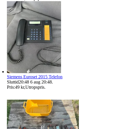
Siemens Euroset 2015 Telefon
Sluttid
20:48
6 aug 20:48
.
Pris:
49 kr
,
Utropspris
.