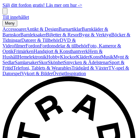
Sälj ditt fordon gratis! Läs mer om hur ->
Till innehållet
Meny
Accessoarer
Antikt & Design
Barnartiklar
Barnkläder &
Barnskor
Barnleksaker
Biljetter & Resor
Bygg & Verktyg
Böcker &
Tidningar
Datorer & Tillbehör
DVD &
Videofilmer
Fordon
Fordonsdelar & tillbehör
Foto, Kameror &
Optik
Frimärken
Handgjort & Konsthantverk
Hem &
Hushåll
Hemelektronik
Hobby
Klockor
Kläder
Konst
Musik
Mynt &
Sedlar
Samlarsaker
Skor
Skönhet
Smycken & Ädelstenar
Sport &
Fritid
Telefoni, Tablets & Wearables
Trädgård & Växter
TV-spel &
Datorspel
Vykort & Bilder
Övrigt
Inspiration