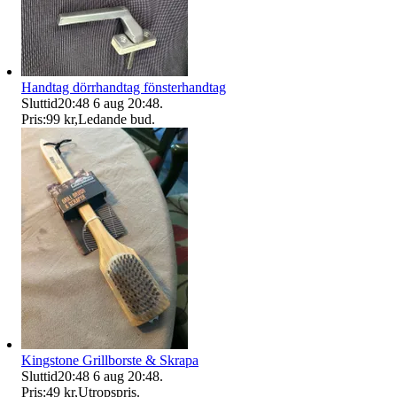
Handtag dörrhandtag fönsterhandtag
Sluttid
20:48
6 aug 20:48
.
Pris:
99 kr
,
Ledande bud
.
Kingstone Grillborste & Skrapa
Sluttid
20:48
6 aug 20:48
.
Pris:
49 kr
,
Utropspris
.