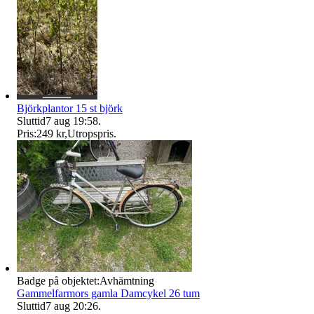
Björkplantor 15 st björk
Sluttid
7 aug 19:58
.
Pris:
249 kr
,
Utropspris
.
Badge på objektet:
Avhämtning
Gammelfarmors gamla Damcykel 26 tum
Sluttid
7 aug 20:26
.