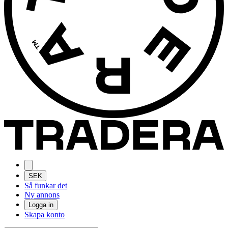
SEK
Så funkar det
Ny annons
Logga in
Skapa konto