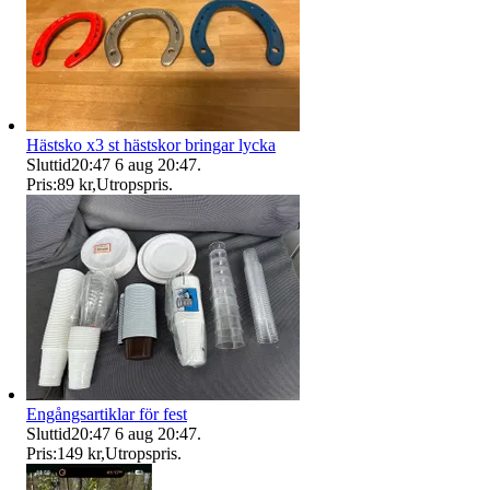
Hästsko x3 st hästskor bringar lycka
Sluttid
20:47
6 aug 20:47
.
Pris:
89 kr
,
Utropspris
.
Engångsartiklar för fest
Sluttid
20:47
6 aug 20:47
.
Pris:
149 kr
,
Utropspris
.