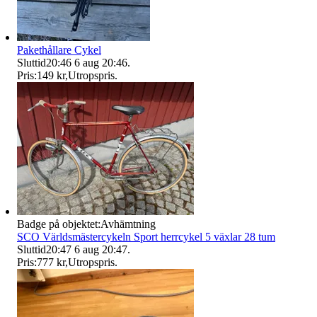
Pakethållare Cykel
Sluttid
20:46
6 aug 20:46
.
Pris:
149 kr
,
Utropspris
.
Badge på objektet:
Avhämtning
SCO Världsmästercykeln Sport herrcykel 5 växlar 28 tum
Sluttid
20:47
6 aug 20:47
.
Pris:
777 kr
,
Utropspris
.