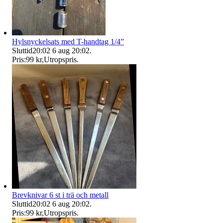
Hylsnyckelsats med T-handtag 1/4”
Sluttid
20:02
6 aug 20:02
.
Pris:
99 kr
,
Utropspris
.
Brevknivar 6 st i trä och metall
Sluttid
20:02
6 aug 20:02
.
Pris:
99 kr
,
Utropspris
.