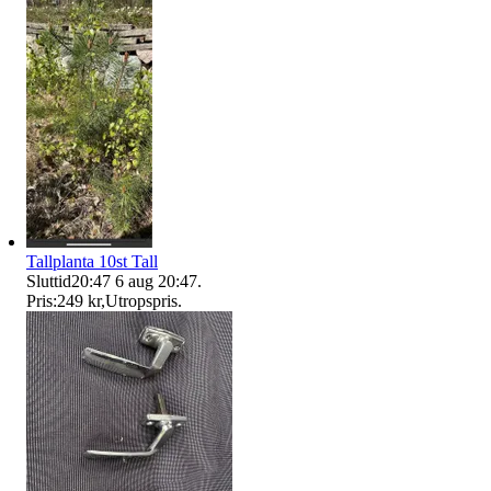
Tallplanta 10st Tall
Sluttid
20:47
6 aug 20:47
.
Pris:
249 kr
,
Utropspris
.