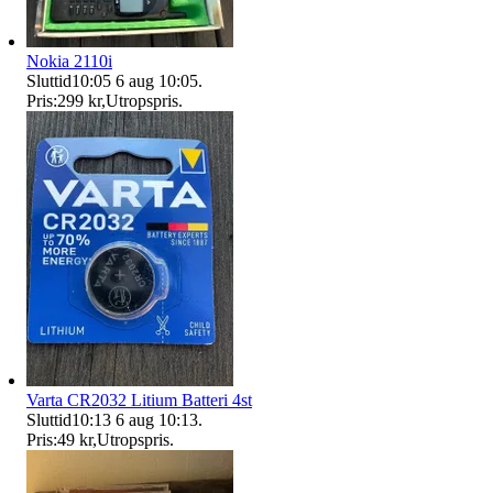
Nokia 2110i
Sluttid
10:05
6 aug 10:05
.
Pris:
299 kr
,
Utropspris
.
Varta CR2032 Litium Batteri 4st
Sluttid
10:13
6 aug 10:13
.
Pris:
49 kr
,
Utropspris
.