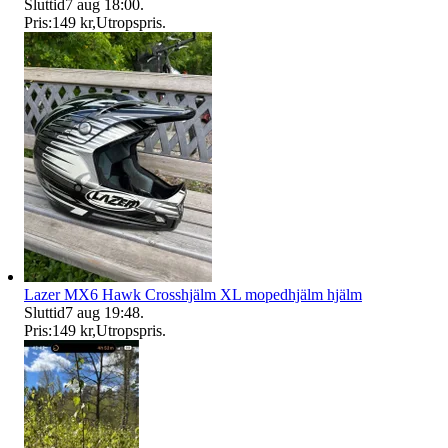
Sluttid
7 aug 18:00
.
Pris:
149 kr
,
Utropspris
.
Lazer MX6 Hawk Crosshjälm XL mopedhjälm hjälm
Sluttid
7 aug 19:48
.
Pris:
149 kr
,
Utropspris
.