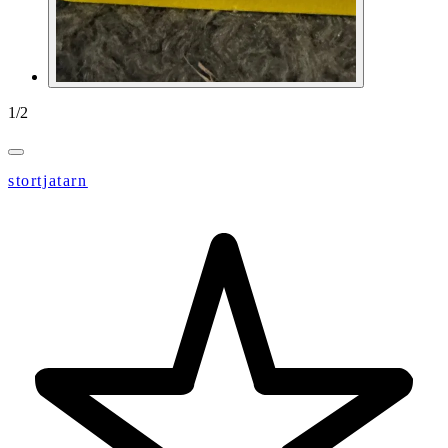
1
/
2
stortjatarn