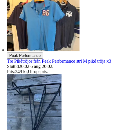
Peak Performance
Tre Pikétröjor från Peak Performance strl M piké tröja x3
Sluttid
20:02
6 aug 20:02
.
Pris:
249 kr
,
Utropspris
.