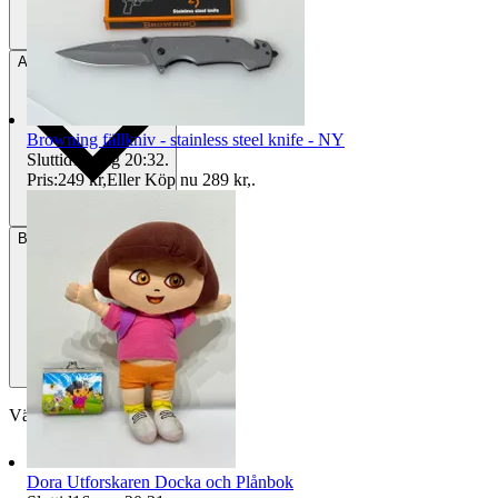
Avhämtning
Lit, Sverige
Browning fällkniv - stainless steel knife - NY
Sluttid
15 aug 20:32
.
Pris:
249 kr
,
Eller Köp nu
289 kr
,
.
Betalning
Via Tradera
Välj till köparskydd
Dora Utforskaren Docka och Plånbok