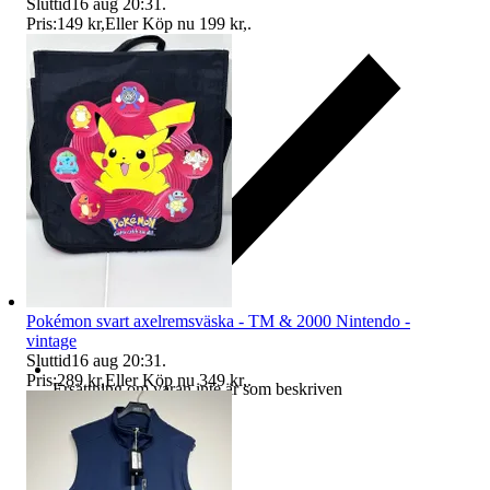
Sluttid
16 aug 20:31
.
Pris:
149 kr
,
Eller Köp nu
199 kr
,
.
Pokémon svart axelremsväska - TM & 2000 Nintendo -
vintage
Sluttid
16 aug 20:31
.
Pris:
289 kr
,
Eller Köp nu
349 kr
,
.
Ersättning om varan inte är som beskriven