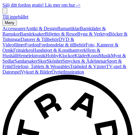
Sälj ditt fordon gratis! Läs mer om hur ->
Till innehållet
Meny
Accessoarer
Antikt & Design
Barnartiklar
Barnkläder &
Barnskor
Barnleksaker
Biljetter & Resor
Bygg & Verktyg
Böcker &
Tidningar
Datorer & Tillbehör
DVD &
Videofilmer
Fordon
Fordonsdelar & tillbehör
Foto, Kameror &
Optik
Frimärken
Handgjort & Konsthantverk
Hem &
Hushåll
Hemelektronik
Hobby
Klockor
Kläder
Konst
Musik
Mynt &
Sedlar
Samlarsaker
Skor
Skönhet
Smycken & Ädelstenar
Sport &
Fritid
Telefoni, Tablets & Wearables
Trädgård & Växter
TV-spel &
Datorspel
Vykort & Bilder
Övrigt
Inspiration