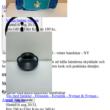
Oanvänt
Helt ny och aldrig använd
Väska bamse vintage
Sluttid
16 aug 20:31
.
Pris:
149 kr
,
Eller Köp nu
189 kr
,
.
Tegera 295 arbetshandskar - str 9 - vinter handskar - NY
Tegera 295 handskar, perfekta för att hålla händerna skyddade och
bekväma. Designade med en stilren look och praktiska detaljer.
Objektnr
738 704 797
4 Par
Visningar
88
Storlek - 9
Publicerad
1 jul 19:50
Se gärna våra andra auktioner samfraktar
Vas med hänklar - Höganäs - Keramik - Nyman & Nyman -
Anmäl
retro vintage
Sälj liknande
Sluttid
16 aug 20:31
.
Pris:
296 kr
,
Eller Köp nu
349 kr
,
.