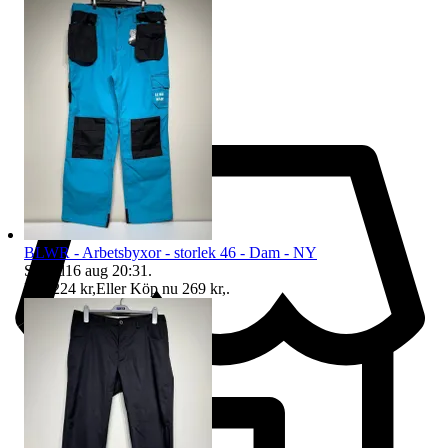
BLWR - Arbetsbyxor - storlek 46 - Dam - NY
Sluttid
16 aug 20:31
.
Pris:
224 kr
,
Eller Köp nu
269 kr
,
.