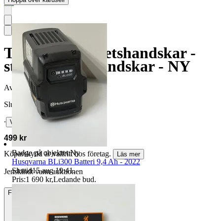
5.0
Tegera 295 arbetshandskar -
str 9 - vinter handskar - NY
Avslutad
15 jul 19:50
Slutpris
∙
Visa bud
499 kr
Badge på objektet:
Ny
Köparskydd är valfritt hos företag.
Läs mer
Husqvarna BLi300 Batteri 9,4 Ah - 2022
Sluttid
15 aug 19:41
.
Jenskindt vann auktionen
Pris:
1 690 kr
,
Ledande bud
.
Frakt
Från 55 kr