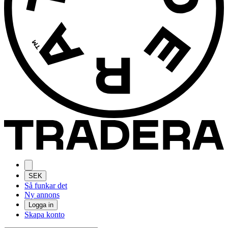
SEK
Så funkar det
Ny annons
Logga in
Skapa konto