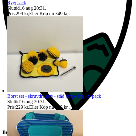
Ryggsäck
Sluttid
16 aug 20:31
.
Pris:
299 kr
,
Eller Köp nu
349 kr
,
.
Borst set - skruvdragare - städ rengöring - 9-pack
Sluttid
16 aug 20:31
.
Pris:
229 kr
,
Eller Köp nu
289 kr
,
.
Beskrivning