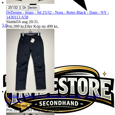
|
25"/32
Dr. Denim
DrDenim - Jeans - Stl 25/32 - Nora - Retro Black - Dam - NY -
1430113 A58
Sluttid
16 aug 20:31
.
5.0
Pris:
399 kr
,
Eller Köp nu
499 kr
,
.
Jobman - Arbetsbyxor/ Servicebyxor - Stl C36 - Dam - 65
2311 - NY
Sluttid
16 aug 20:31
.
Pris:
399 kr
,
Eller Köp nu
499 kr
,
.