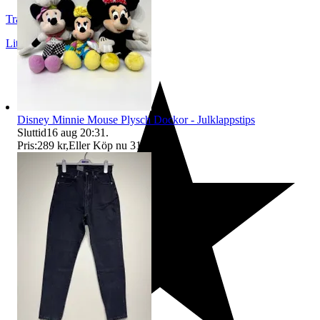
Tradestore
Lit
,
Sverige
Disney Minnie Mouse Plysch Dockor - Julklappstips
Sluttid
16 aug 20:31
.
Pris:
289 kr
,
Eller Köp nu
319 kr
,
.