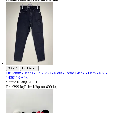
|
30/25"
Dr. Denim
DrDenim - Jeans - Stl 25/30 - Nora - Retro Black - Dam - NY -
1430113 A58
Sluttid
16 aug 20:31
.
Pris:
399 kr
,
Eller Köp nu
499 kr
,
.