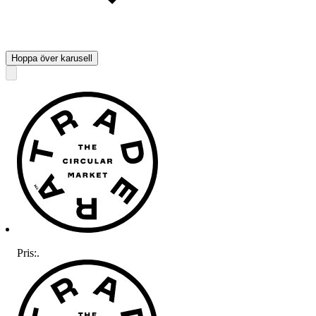
Hoppa över karusell
Pris:
.