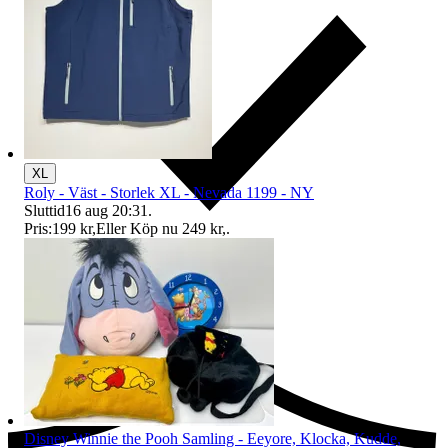
XL
Roly - Väst - Storlek XL - Nevada 1199 - NY
Sluttid
16 aug 20:31
.
Pris:
199 kr
,
Eller Köp nu
249 kr
,
.
Ersättning om du inte får din vara
Disney Winnie the Pooh Samling - Eeyore, Klocka, Kudde,