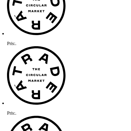
Pris:
.
Pris:
.