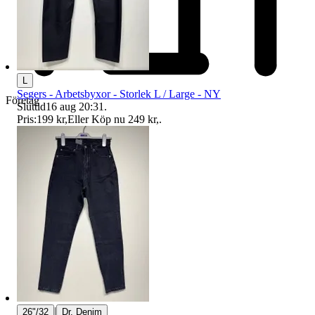
L
Segers - Arbetsbyxor - Storlek L / Large - NY
Företag
Sluttid
16 aug 20:31
.
Pris:
199 kr
,
Eller Köp nu
249 kr
,
.
|
26"/32
Dr. Denim