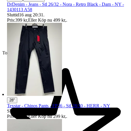
DrDenim - Jeans - Stl 26/32 - Nora - Retro Black - Dam - NY -
1430113 A58
Sluttid
16 aug 20:31
.
Pris:
399 kr
,
Eller Köp nu
499 kr
,
.
Toppsäljare
28"
Texstar - Chinos Pants - FP36 - Stl 28/30 - HERR - NY
Sluttid
16 aug 20:31
.
Pris:
249 kr
,
Eller Köp nu
299 kr
,
.