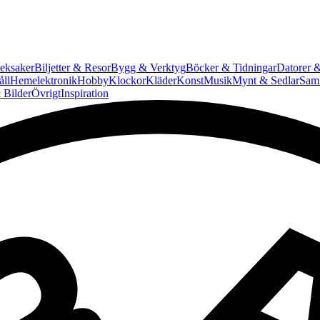
eksaker
Biljetter & Resor
Bygg & Verktyg
Böcker & Tidningar
Datorer &
ll
Hemelektronik
Hobby
Klockor
Kläder
Konst
Musik
Mynt & Sedlar
Saml
 Bilder
Övrigt
Inspiration