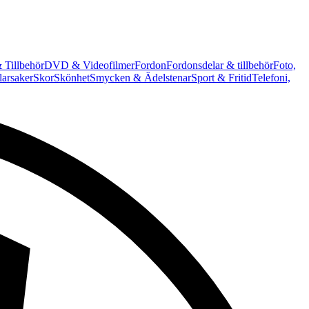
 Tillbehör
DVD & Videofilmer
Fordon
Fordonsdelar & tillbehör
Foto,
arsaker
Skor
Skönhet
Smycken & Ädelstenar
Sport & Fritid
Telefoni,