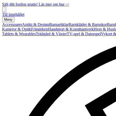
Sälj ditt fordon gratis! Läs mer om hur ->
Till innehållet
Meny
Accessoarer
Antikt & Design
Barnartiklar
Barnkläder & Barnskor
Barnl
Kameror & Optik
Frimärken
Handgjort & Konsthantverk
Hem & Hushå
Tablets & Wearables
Trädgård & Växter
TV-spel & Datorspel
Vykort &