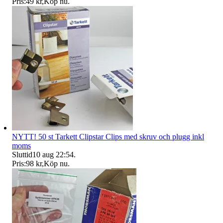
Pris:
49 kr
,
Köp nu
.
NYTT! 50 st Tarkett Clipstar Clips med skruv och plugg inkl
moms
Sluttid
10 aug 22:54
.
Pris:
98 kr
,
Köp nu
.