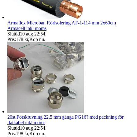
Armaflex Microban Rörisolering AF-1-114 mm 2x60cm
Armacell inkl moms
Sluttid
10 aug 22:54
.
Pris:
178 kr
,
Köp nu
.
20st Förskruvning 22,5 mm gänga PG16? med packning för
flatkabel inkl moms
Sluttid
10 aug 22:54
.
Pris:
198 kr
,
Köp nu
.