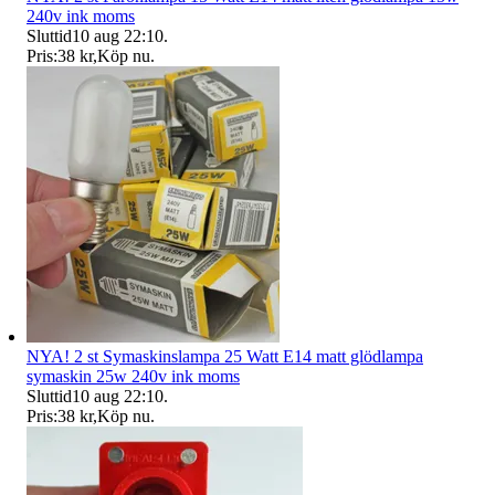
240v ink moms
Sluttid
10 aug 22:10
.
Pris:
38 kr
,
Köp nu
.
NYA! 2 st Symaskinslampa 25 Watt E14 matt glödlampa
symaskin 25w 240v ink moms
Sluttid
10 aug 22:10
.
Pris:
38 kr
,
Köp nu
.