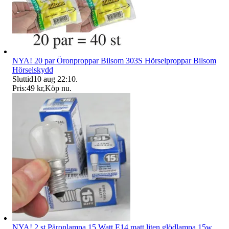
NYA! 20 par Öronproppar Bilsom 303S Hörselproppar Bilsom
Hörselskydd
Sluttid
10 aug 22:10
.
Pris:
49 kr
,
Köp nu
.
NYA! 2 st Päronlampa 15 Watt E14 matt liten glödlampa 15w