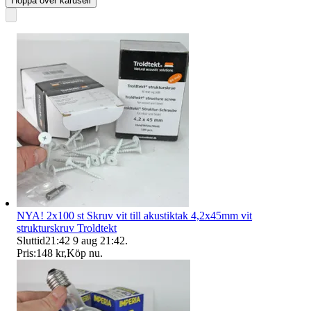
Hoppa över karusell
NYA! 2x100 st Skruv vit till akustiktak 4,2x45mm vit
strukturskruv Troldtekt
Sluttid
21:42
9 aug 21:42
.
Pris:
148 kr
,
Köp nu
.