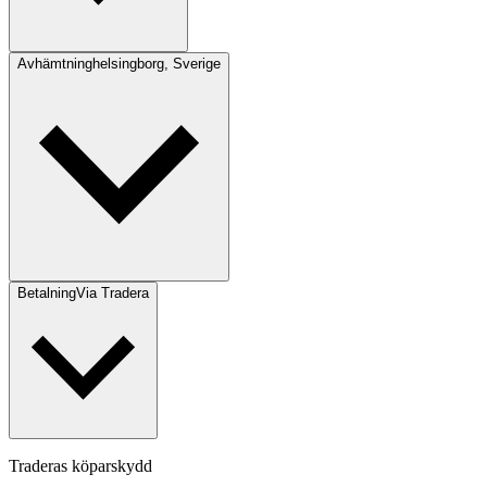
Avhämtning
helsingborg, Sverige
Betalning
Via Tradera
Traderas köparskydd