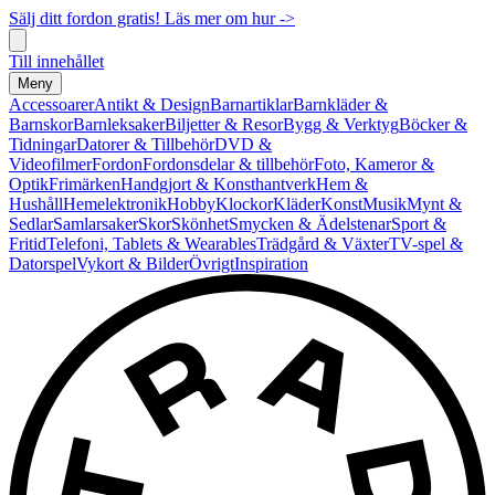
Sälj ditt fordon gratis! Läs mer om hur ->
Till innehållet
Meny
Accessoarer
Antikt & Design
Barnartiklar
Barnkläder &
Barnskor
Barnleksaker
Biljetter & Resor
Bygg & Verktyg
Böcker &
Tidningar
Datorer & Tillbehör
DVD &
Videofilmer
Fordon
Fordonsdelar & tillbehör
Foto, Kameror &
Optik
Frimärken
Handgjort & Konsthantverk
Hem &
Hushåll
Hemelektronik
Hobby
Klockor
Kläder
Konst
Musik
Mynt &
Sedlar
Samlarsaker
Skor
Skönhet
Smycken & Ädelstenar
Sport &
Fritid
Telefoni, Tablets & Wearables
Trädgård & Växter
TV-spel &
Datorspel
Vykort & Bilder
Övrigt
Inspiration