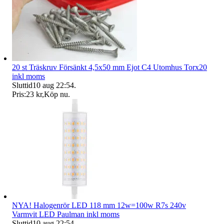
20 st Träskruv Försänkt 4,5x50 mm Ejot C4 Utomhus Torx20
inkl moms
Sluttid
10 aug 22:54
.
Pris:
23 kr
,
Köp nu
.
NYA! Halogenrör LED 118 mm 12w=100w R7s 240v
Varmvit LED Paulman inkl moms
Sluttid
10 aug 22:54
.