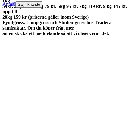
1kg
Anmäl
Sälj liknande
59kr, 2kg 73 kr, 3kg 79 kr, 5kg 95 kr, 7kg 119 kr, 9 kg 145 kr,
upp till
20kg 159 kr (priserna gäller inom Sverige)
Fyndgross, Lampgross och Studentgross hos Tradera
samfraktar. Om du köper från mer
än en skicka ett meddelande så att vi observerar det.