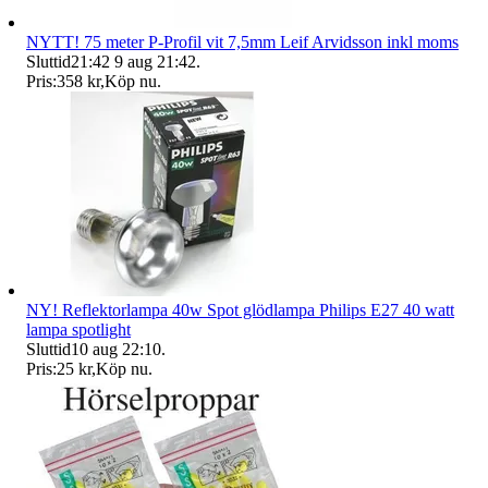
NYTT! 75 meter P-Profil vit 7,5mm Leif Arvidsson inkl moms
Sluttid
21:42
9 aug 21:42
.
Pris:
358 kr
,
Köp nu
.
NY! Reflektorlampa 40w Spot glödlampa Philips E27 40 watt
lampa spotlight
Sluttid
10 aug 22:10
.
Pris:
25 kr
,
Köp nu
.