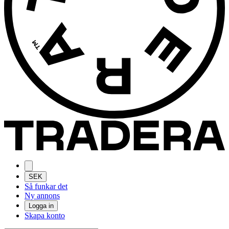
SEK
Så funkar det
Ny annons
Logga in
Skapa konto