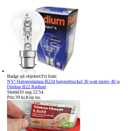
Badge på objektet:
Fri frakt
NY! Halogenlampa B22d bajonettsockel 30 watt motsv 40 w
Dimbar B22 Radium
Sluttid
10 aug 22:54
.
Pris:
39 kr
,
Köp nu
.