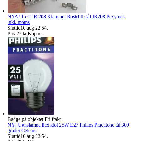
NYA! 15 st JR 208 Klammer Rostrfitt stål JR208 Pexymek
inkl. moms
Sluttid
10 aug 22:54
.
Pris:
27 kr
,
Köp nu
.
Badge på objektet:
Fri frakt
NY! Ugnslampa litet klot 25W E27 Philips Practitone tål 300
grader Celcius
Sluttid
10 aug 22:54
.