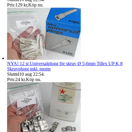
Pris:
129 kr
,
Köp nu
.
NYA! 12 st Universalplugg för skruv Ø 5-6mm Tillex UP K 8
Skruvplugg inkl. moms
Sluttid
10 aug 22:54
.
Pris:
24 kr
,
Köp nu
.