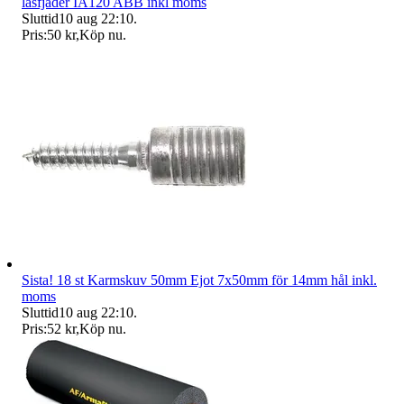
låsfjäder IA120 ABB inkl moms
Sluttid
10 aug 22:10
.
Pris:
50 kr
,
Köp nu
.
Sista! 18 st Karmskuv 50mm Ejot 7x50mm för 14mm hål inkl.
moms
Sluttid
10 aug 22:10
.
Pris:
52 kr
,
Köp nu
.