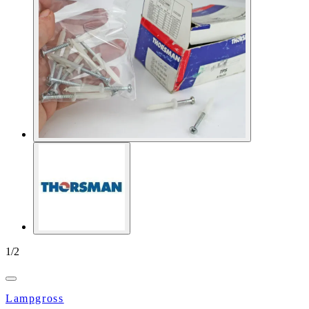
1
/
2
Lampgross