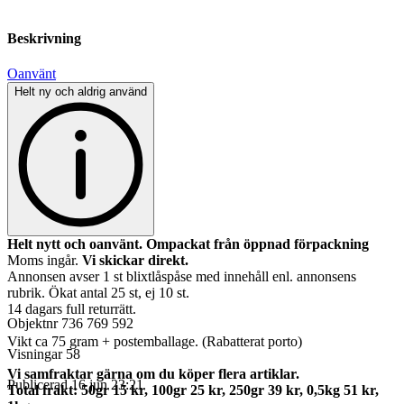
Beskrivning
Oanvänt
Helt ny och aldrig använd
Helt nytt och oanvänt. Ompackat från öppnad förpackning
Moms ingår.
Vi skickar direkt.
Annonsen avser 1 st blixtlåspåse med innehåll enl. annonsens
rubrik. Ökat antal 25 st, ej 10 st.
14 dagars full returrätt.
Objektnr
736 769 592
Vikt ca 75 gram + postemballage. (Rabatterat porto)
Visningar
58
Vi samfraktar gärna om du köper flera artiklar.
Publicerad
16 jun 23:21
Total frakt: 50gr 15 kr, 100gr 25 kr, 250gr 39 kr, 0,5kg 51 kr,