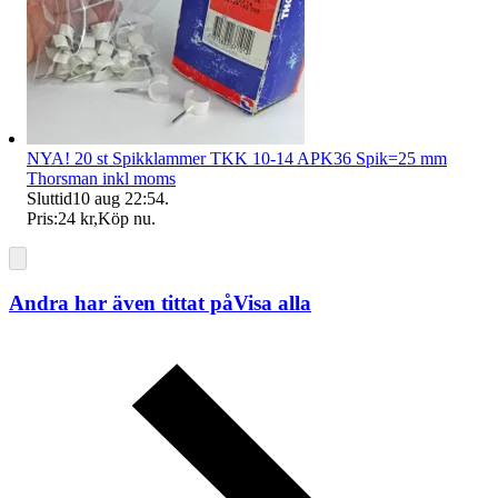
NYA! 20 st Spikklammer TKK 10-14 APK36 Spik=25 mm
Thorsman inkl moms
Sluttid
10 aug 22:54
.
Pris:
24 kr
,
Köp nu
.
Andra har även tittat på
Visa alla