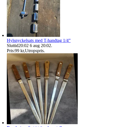
Hylsnyckelsats med T-handtag 1/4”
Sluttid
20:02
6 aug 20:02
.
Pris:
99 kr
,
Utropspris
.