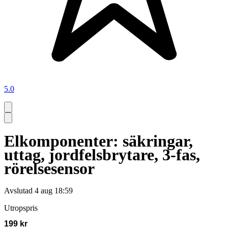
5.0
Elkomponenter: säkringar,
uttag, jordfelsbrytare, 3-fas,
rörelsesensor
Avslutad
4 aug 18:59
Utropspris
199 kr