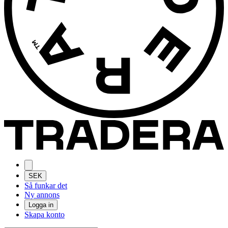
SEK
Så funkar det
Ny annons
Logga in
Skapa konto