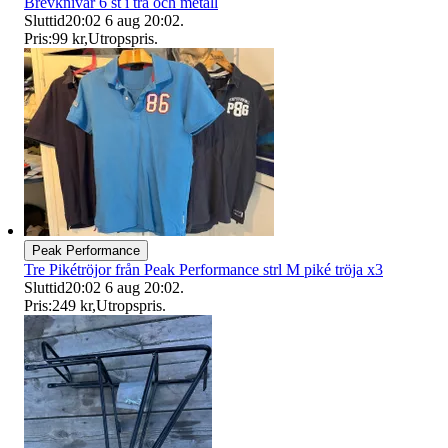
Brevknivar 6 st i trä och metall
Sluttid
20:02
6 aug 20:02
.
Pris:
99 kr
,
Utropspris
.
Peak Performance
Tre Pikétröjor från Peak Performance strl M piké tröja x3
Sluttid
20:02
6 aug 20:02
.
Pris:
249 kr
,
Utropspris
.