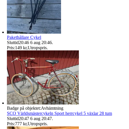
Pakethållare Cykel
Sluttid
20:46
6 aug 20:46
.
Pris:
149 kr
,
Utropspris
.
Badge på objektet:
Avhämtning
SCO Världsmästercykeln Sport herrcykel 5 växlar 28 tum
Sluttid
20:47
6 aug 20:47
.
Pris:
777 kr
,
Utropspris
.