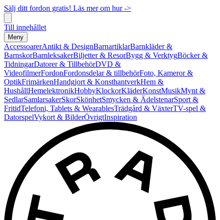
Sälj ditt fordon gratis! Läs mer om hur ->
Till innehållet
Meny
Accessoarer
Antikt & Design
Barnartiklar
Barnkläder &
Barnskor
Barnleksaker
Biljetter & Resor
Bygg & Verktyg
Böcker &
Tidningar
Datorer & Tillbehör
DVD &
Videofilmer
Fordon
Fordonsdelar & tillbehör
Foto, Kameror &
Optik
Frimärken
Handgjort & Konsthantverk
Hem &
Hushåll
Hemelektronik
Hobby
Klockor
Kläder
Konst
Musik
Mynt &
Sedlar
Samlarsaker
Skor
Skönhet
Smycken & Ädelstenar
Sport &
Fritid
Telefoni, Tablets & Wearables
Trädgård & Växter
TV-spel &
Datorspel
Vykort & Bilder
Övrigt
Inspiration