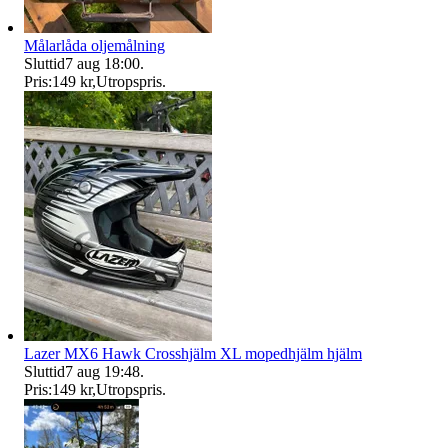
Målarlåda oljemålning
Sluttid
7 aug 18:00
.
Pris:
149 kr
,
Utropspris
.
Lazer MX6 Hawk Crosshjälm XL mopedhjälm hjälm
Sluttid
7 aug 19:48
.
Pris:
149 kr
,
Utropspris
.