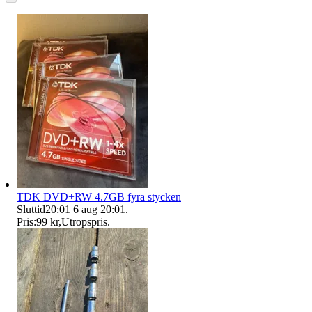
TDK DVD+RW 4.7GB fyra stycken
Sluttid
20:01
6 aug 20:01
.
Pris:
99 kr
,
Utropspris
.