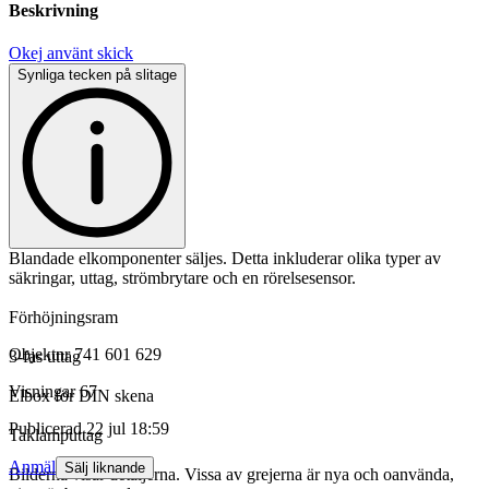
Beskrivning
Okej använt skick
Synliga tecken på slitage
Blandade elkomponenter säljes. Detta inkluderar olika typer av
säkringar, uttag, strömbrytare och en rörelsesensor.
Förhöjningsram
Objektnr
741 601 629
3-fas uttag
Visningar
67
Elbox för DIN skena
Publicerad
22 jul 18:59
Taklamputtag
Anmäl
Sälj liknande
Bilderna visar detaljerna. Vissa av grejerna är nya och oanvända,