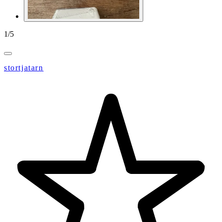
1
/
5
stortjatarn