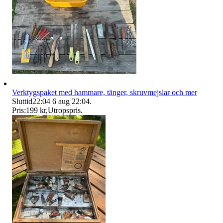
Verktygspaket med hammare, tänger, skruvmejslar och mer
Sluttid
22:04
6 aug 22:04
.
Pris:
199 kr
,
Utropspris
.