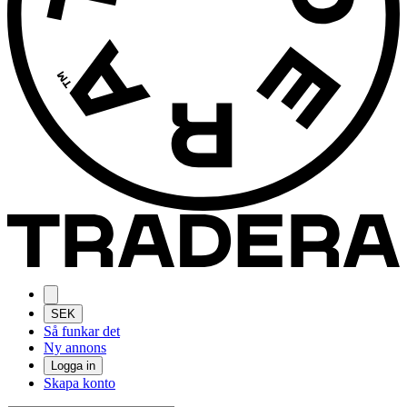
SEK
Så funkar det
Ny annons
Logga in
Skapa konto