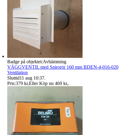
Badge på objektet:
Avhämtning
VÄGGVENTIL med Spirorör 160 mm BDEN-4-016-020
Ventilation
Sluttid
11 aug 10:37
.
Pris:
379 kr
,
Eller Köp nu
469 kr
,
.