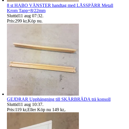
8 st HABO VÄNSTER handtag med LÅSSPÄRR Metall
Krom Tapp=8/22mm
Sluttid
11 aug 07:32
.
Pris:
299 kr
,
Köp nu
.
GEJDRAR Upphängning till SKÄRBRÄDA trä konsoll
Sluttid
11 aug 10:37
.
Pris:
119 kr
,
Eller Köp nu
149 kr
,
.