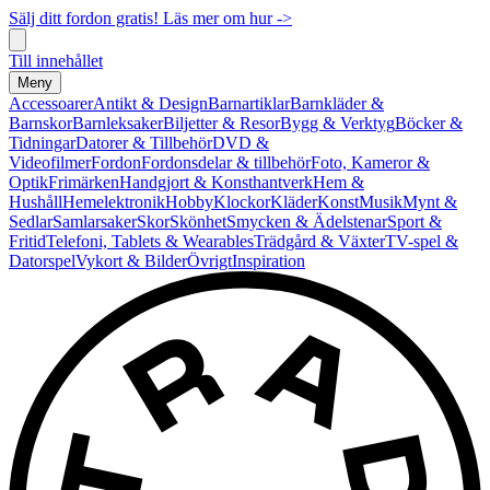
Sälj ditt fordon gratis! Läs mer om hur ->
Till innehållet
Meny
Accessoarer
Antikt & Design
Barnartiklar
Barnkläder &
Barnskor
Barnleksaker
Biljetter & Resor
Bygg & Verktyg
Böcker &
Tidningar
Datorer & Tillbehör
DVD &
Videofilmer
Fordon
Fordonsdelar & tillbehör
Foto, Kameror &
Optik
Frimärken
Handgjort & Konsthantverk
Hem &
Hushåll
Hemelektronik
Hobby
Klockor
Kläder
Konst
Musik
Mynt &
Sedlar
Samlarsaker
Skor
Skönhet
Smycken & Ädelstenar
Sport &
Fritid
Telefoni, Tablets & Wearables
Trädgård & Växter
TV-spel &
Datorspel
Vykort & Bilder
Övrigt
Inspiration