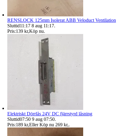
RENSLOCK 125mm Isolerat ABB Veloduct Ventilation
Sluttid
11:17
8 aug 11:17
.
Pris:
139 kr
,
Köp nu
.
Elektriskt Dörrlås 24V DC fjärrstyrd låsning
Sluttid
07:50
9 aug 07:50
.
Pris:
189 kr
,
Eller Köp nu
269 kr
,
.