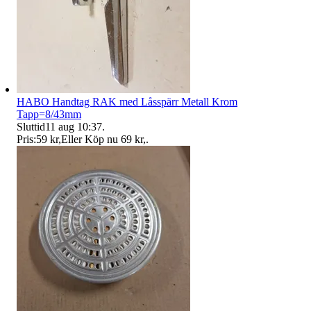
HABO Handtag RAK med Låsspärr Metall Krom
Tapp=8/43mm
Sluttid
11 aug 10:37
.
Pris:
59 kr
,
Eller Köp nu
69 kr
,
.