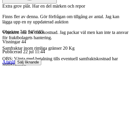
Extra grov plåt. Har en del märken och repor
Finns fler av denna. Gör förfrågan om tillgång av antal. Jag kan
lägga upp en ny uppdaterad auktion
Objektnr
741 545 665
Vinnaren står för fraktkostnad. Jag packar väl men kan inte ta ansvar
för fraktbolagets hantering.
Visningar
44
Samfraktar inom rimliga gränser 20 Kg
Publicerad
22 jul 11:44
OBS: Vänta med betalning tills eventuell samfraktskostnad har
Anmäl
Sälj liknande
slutberäknats