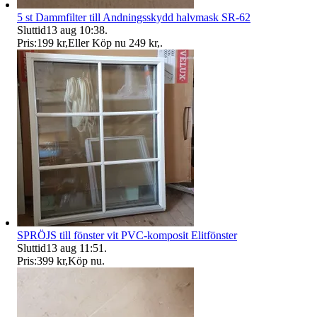
5 st Dammfilter till Andningsskydd halvmask SR-62
Sluttid
13 aug 10:38
.
Pris:
199 kr
,
Eller Köp nu
249 kr
,
.
SPRÖJS till fönster vit PVC-komposit Elitfönster
Sluttid
13 aug 11:51
.
Pris:
399 kr
,
Köp nu
.