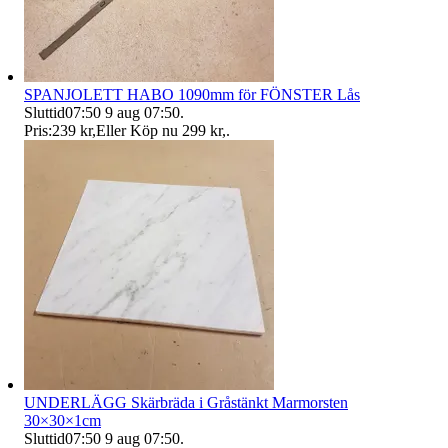
SPANJOLETT HABO 1090mm för FÖNSTER Lås
Sluttid
07:50
9 aug 07:50
.
Pris:
239 kr
,
Eller Köp nu
299 kr
,
.
UNDERLÄGG Skärbräda i Gråstänkt Marmorsten
30×30×1cm
Sluttid
07:50
9 aug 07:50
.