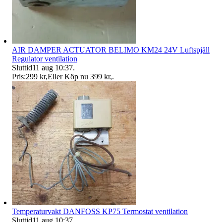
AIR DAMPER ACTUATOR BELIMO KM24 24V Luftspjäll
Regulator ventilation
Sluttid
11 aug 10:37
.
Pris:
299 kr
,
Eller Köp nu
399 kr
,
.
Temperaturvakt DANFOSS KP75 Termostat ventilation
Sluttid
11 aug 10:37
.