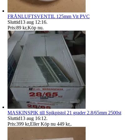
FRÅNLUFTSVENTIL 125mm Vit PVC
Sluttid
13 aug 12:16
.
Pris:
89 kr
,
Köp nu
.
MASKINSPIK till Spikpistol 21 grader 2.8/65mm 2500st
Sluttid
13 aug 16:12
.
Pris:
399 kr
,
Eller Köp nu
449 kr
,
.