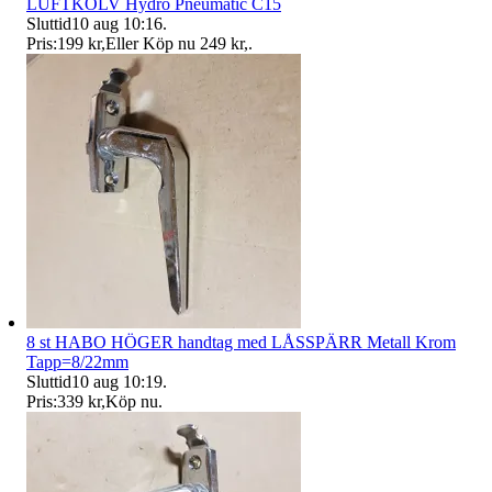
LUFTKOLV Hydro Pneumatic C15
Sluttid
10 aug 10:16
.
Pris:
199 kr
,
Eller Köp nu
249 kr
,
.
8 st HABO HÖGER handtag med LÅSSPÄRR Metall Krom
Tapp=8/22mm
Sluttid
10 aug 10:19
.
Pris:
339 kr
,
Köp nu
.