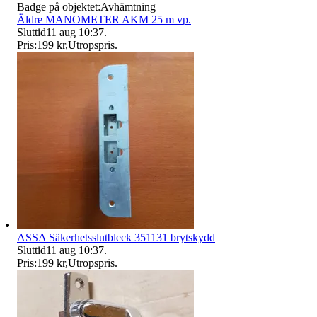
Badge på objektet:
Avhämtning
Äldre MANOMETER AKM 25 m vp.
Sluttid
11 aug 10:37
.
Pris:
199 kr
,
Utropspris
.
ASSA Säkerhetsslutbleck 351131 brytskydd
Sluttid
11 aug 10:37
.
Pris:
199 kr
,
Utropspris
.