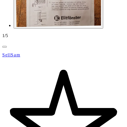
1
/
5
SellSam