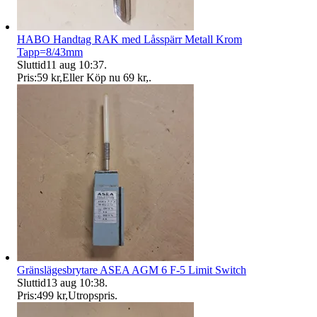
HABO Handtag RAK med Låsspärr Metall Krom
Tapp=8/43mm
Sluttid
11 aug 10:37
.
Pris:
59 kr
,
Eller Köp nu
69 kr
,
.
Gränslägesbrytare ASEA AGM 6 F-5 Limit Switch
Sluttid
13 aug 10:38
.
Pris:
499 kr
,
Utropspris
.