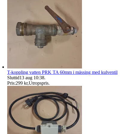
T-koppling vatten PRK TA 60mm i mässing med kulventil
Sluttid
13 aug 10:38
.
Pris:
299 kr
,
Utropspris
.