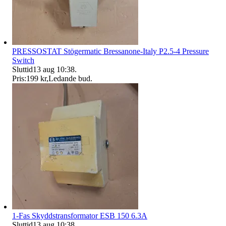
PRESSOSTAT Stögermatic Bressanone-Italy P2.5-4 Pressure
Switch
Sluttid
13 aug 10:38
.
Pris:
199 kr
,
Ledande bud
.
1-Fas Skyddstransformator ESB 150 6.3A
Sluttid
13 aug 10:38
.