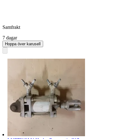
Samfrakt
7 dagar
Hoppa över karusell