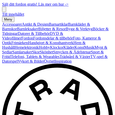
Sälj ditt fordon gratis! Läs mer om hur ->
Till innehållet
Meny
Accessoarer
Antikt & Design
Barnartiklar
Barnkläder &
Barnskor
Barnleksaker
Biljetter & Resor
Bygg & Verktyg
Böcker &
Tidningar
Datorer & Tillbehör
DVD &
Videofilmer
Fordon
Fordonsdelar & tillbehör
Foto, Kameror &
Optik
Frimärken
Handgjort & Konsthantverk
Hem &
Hushåll
Hemelektronik
Hobby
Klockor
Kläder
Konst
Musik
Mynt &
Sedlar
Samlarsaker
Skor
Skönhet
Smycken & Ädelstenar
Sport &
Fritid
Telefoni, Tablets & Wearables
Trädgård & Växter
TV-spel &
Datorspel
Vykort & Bilder
Övrigt
Inspiration