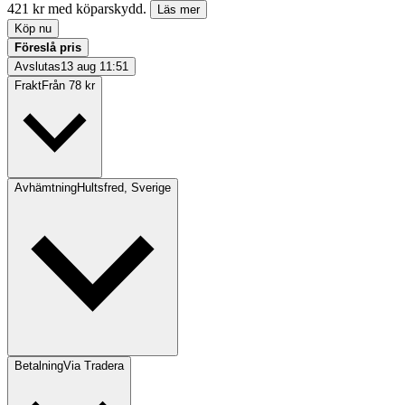
421 kr med köparskydd.
Läs mer
Köp nu
Föreslå pris
Avslutas
13 aug 11:51
Frakt
Från 78 kr
Avhämtning
Hultsfred, Sverige
Betalning
Via Tradera