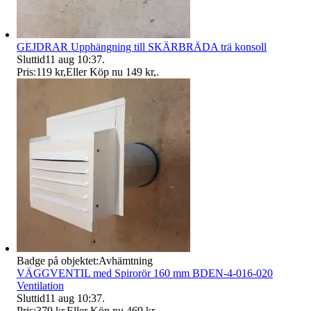
GEJDRAR Upphängning till SKÄRBRÄDA trä konsoll
Sluttid
11 aug 10:37
.
Pris:
119 kr
,
Eller Köp nu
149 kr
,
.
Badge på objektet:
Avhämtning
VÄGGVENTIL med Spirorör 160 mm BDEN-4-016-020
Ventilation
Sluttid
11 aug 10:37
.
Pris:
379 kr
,
Eller Köp nu
469 kr
,
.