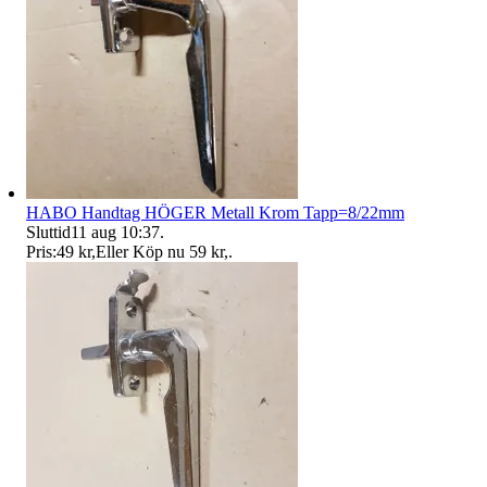
HABO Handtag HÖGER Metall Krom Tapp=8/22mm
Sluttid
11 aug 10:37
.
Pris:
49 kr
,
Eller Köp nu
59 kr
,
.