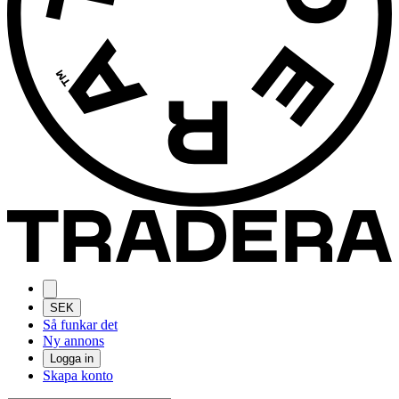
SEK
Så funkar det
Ny annons
Logga in
Skapa konto