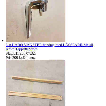
8 st HABO VÄNSTER handtag med LÅSSPÄRR Metall
Krom Tapp=8/22mm
Sluttid
11 aug 07:32
.
Pris:
299 kr
,
Köp nu
.