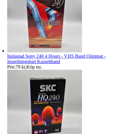
Inplastad Sony 240 4 Hours - VHS Band Oöppnat -
Inspelningsbart Kassettband
Pris:
79 kr
,
Köp nu
.