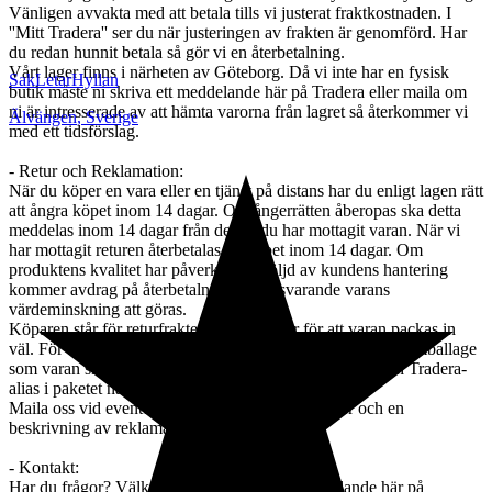
Vänligen avvakta med att betala tills vi justerat fraktkostnaden. I
''Mitt Tradera'' ser du när justeringen av frakten är genomförd. Har
du redan hunnit betala så gör vi en återbetalning.
Vårt lager finns i närheten av Göteborg. Då vi inte har en fysisk
SakLetarHyllan
butik måste ni skriva ett meddelande här på Tradera eller maila om
ni är intresserade av att hämta varorna från lagret så återkommer vi
Älvängen
,
Sverige
med ett tidsförslag.
- Retur och Reklamation:
När du köper en vara eller en tjänst på distans har du enligt lagen rätt
att ångra köpet inom 14 dagar. Om ångerrätten åberopas ska detta
meddelas inom 14 dagar från det att du har mottagit varan. När vi
har mottagit returen återbetalas beloppet inom 14 dagar. Om
produktens kvalitet har påverkats till följd av kundens hantering
kommer avdrag på återbetalningen motsvarande varans
värdeminskning att göras.
Köparen står för returfrakten och ansvarar för att varan packas in
väl. För att värna om miljön får du gärna återanvända det emballage
som varan skickades i. Bifoga en lapp med ditt namn och Tradera-
alias i paketet när du skickar tillbaka varan.
Maila oss vid eventuell reklamation. Bifoga bilder och en
beskrivning av reklamationsskälet.
- Kontakt:
Har du frågor? Välkommen att skriva ett meddelande här på