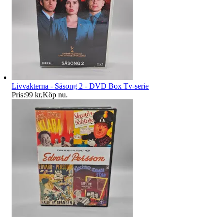
Livvakterna - Säsong 2 - DVD Box Tv-serie
Pris:
99 kr
,
Köp nu
.