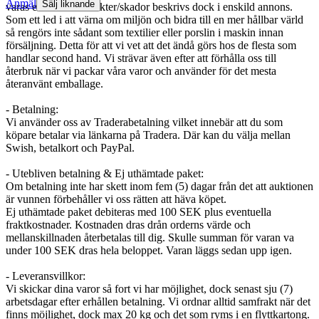
Anmäl
Sälj liknande
varas eventuella defekter/skador beskrivs dock i enskild annons.
Som ett led i att värna om miljön och bidra till en mer hållbar värld
så rengörs inte sådant som textilier eller porslin i maskin innan
försäljning. Detta för att vi vet att det ändå görs hos de flesta som
handlar second hand. Vi strävar även efter att förhålla oss till
återbruk när vi packar våra varor och använder för det mesta
återanvänt emballage.
- Betalning:
Vi använder oss av Traderabetalning vilket innebär att du som
köpare betalar via länkarna på Tradera. Där kan du välja mellan
Swish, betalkort och PayPal.
- Utebliven betalning & Ej uthämtade paket:
Om betalning inte har skett inom fem (5) dagar från det att auktionen
är vunnen förbehåller vi oss rätten att häva köpet.
Ej uthämtade paket debiteras med 100 SEK plus eventuella
fraktkostnader. Kostnaden dras drån orderns värde och
mellanskillnaden återbetalas till dig. Skulle summan för varan va
under 100 SEK dras hela beloppet. Varan läggs sedan upp igen.
- Leveransvillkor:
Vi skickar dina varor så fort vi har möjlighet, dock senast sju (7)
arbetsdagar efter erhållen betalning. Vi ordnar alltid samfrakt när det
finns möjlighet, dock max 20 kg och det som ryms i en flyttkartong.