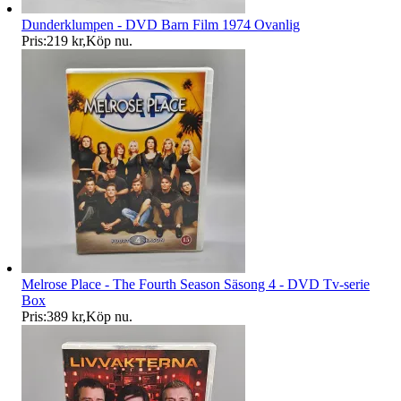
Dunderklumpen - DVD Barn Film 1974 Ovanlig
Pris:
219 kr
,
Köp nu
.
Melrose Place - The Fourth Season Säsong 4 - DVD Tv-serie
Box
Pris:
389 kr
,
Köp nu
.