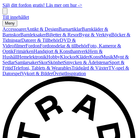
Sälj ditt fordon gratis! Läs mer om hur ->
Till innehållet
Meny
Accessoarer
Antikt & Design
Barnartiklar
Barnkläder &
Barnskor
Barnleksaker
Biljetter & Resor
Bygg & Verktyg
Böcker &
Tidningar
Datorer & Tillbehör
DVD &
Videofilmer
Fordon
Fordonsdelar & tillbehör
Foto, Kameror &
Optik
Frimärken
Handgjort & Konsthantverk
Hem &
Hushåll
Hemelektronik
Hobby
Klockor
Kläder
Konst
Musik
Mynt &
Sedlar
Samlarsaker
Skor
Skönhet
Smycken & Ädelstenar
Sport &
Fritid
Telefoni, Tablets & Wearables
Trädgård & Växter
TV-spel &
Datorspel
Vykort & Bilder
Övrigt
Inspiration