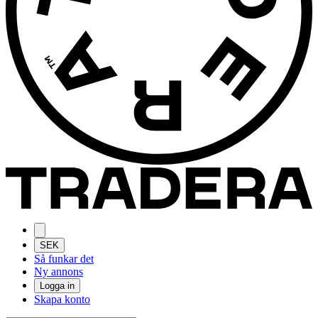
SEK
Så funkar det
Ny annons
Logga in
Skapa konto