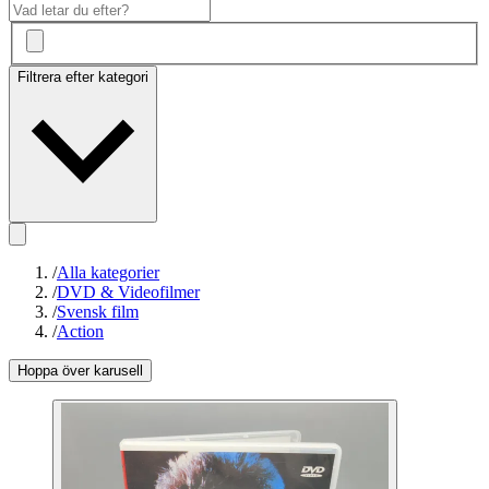
Filtrera efter kategori
/
Alla kategorier
/
DVD & Videofilmer
/
Svensk film
/
Action
Hoppa över karusell