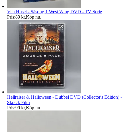
Vita Huset - Säsong 1 West Wing DVD - TV Serie
Pris:
89 kr
,
Köp nu
.
Hellraiser & Halloween - Dubbel DVD (Collector's Edition) -
Skräck Film
Pris:
99 kr
,
Köp nu
.