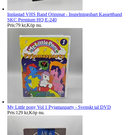
Inplastad VHS Band Oöppnat - Inspelningsbart Kassettband
SKC Premium HQ E-240
Pris:
79 kr
,
Köp nu
.
My Little pony Vol 1 Pyjamasparty - Svenskt tal DVD
Pris:
129 kr
,
Köp nu
.