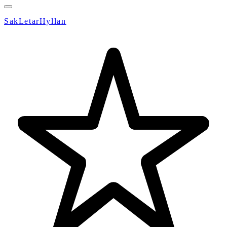
SakLetarHyllan