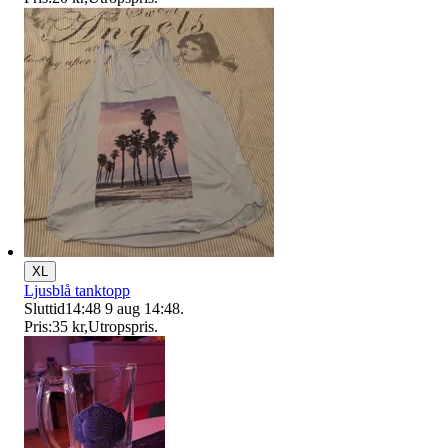
XL
Ljusblå tanktopp
Sluttid
14:48
9 aug 14:48
.
Pris:
35 kr
,
Utropspris
.