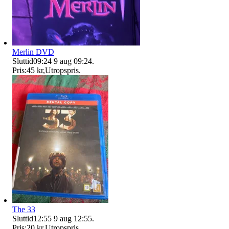
Merlin DVD
Sluttid
09:24
9 aug 09:24
.
Pris:
45 kr
,
Utropspris
.
The 33
Sluttid
12:55
9 aug 12:55
.
Pris:
20 kr
,
Utropspris
.