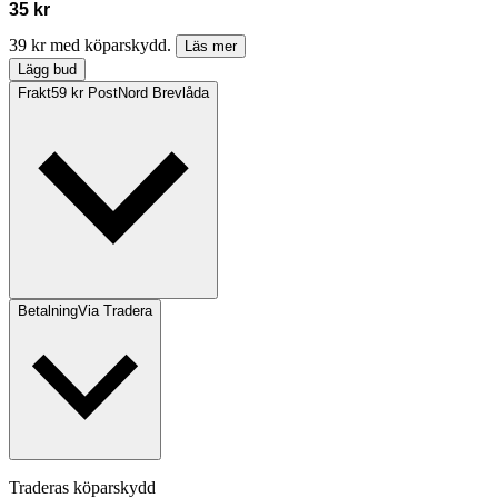
35 kr
39 kr med köparskydd.
Läs mer
Lägg bud
Frakt
59 kr PostNord Brevlåda
Betalning
Via Tradera
Traderas köparskydd