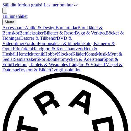
Sälj ditt fordon gratis! Läs mer om hur ->
Till innehållet
Meny
Accessoarer
Antikt & Design
Barnartiklar
Barnkläder &
Barnskor
Barnleksaker
Biljetter & Resor
Bygg & Verktyg
Böcker &
Tidningar
Datorer & Tillbehör
DVD &
Videofilmer
Fordon
Fordonsdelar & tillbehör
Foto, Kameror &
Optik
Frimärken
Handgjort & Konsthantverk
Hem &
Hushåll
Hemelektronik
Hobby
Klockor
Kläder
Konst
Musik
Mynt &
Sedlar
Samlarsaker
Skor
Skönhet
Smycken & Ädelstenar
Sport &
Fritid
Telefoni, Tablets & Wearables
Trädgård & Växter
TV-spel &
Datorspel
Vykort & Bilder
Övrigt
Inspiration