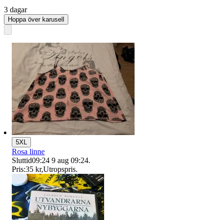
3 dagar
Hoppa över karusell
5XL
Rosa linne
Sluttid
09:24
9 aug 09:24
.
Pris:
35 kr
,
Utropspris
.