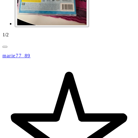
1
/
2
marie77_89