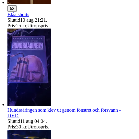
52
Blåa shorts
Sluttid
10 aug 21:21
.
Pris:
25 kr
,
Utropspris
.
Hundraåringen som klev ut genom fönstret och försvann -
DVD
Sluttid
11 aug 04:04
.
Pris:
30 kr
,
Utropspris
.