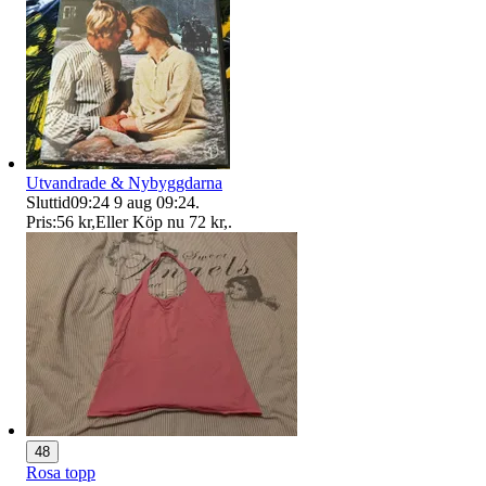
Utvandrade & Nybyggdarna
Sluttid
09:24
9 aug 09:24
.
Pris:
56 kr
,
Eller Köp nu
72 kr
,
.
48
Rosa topp