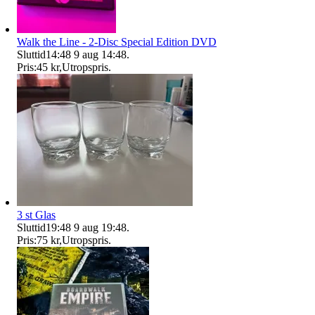
Walk the Line - 2-Disc Special Edition DVD
Sluttid
14:48
9 aug 14:48
.
Pris:
45 kr
,
Utropspris
.
3 st Glas
Sluttid
19:48
9 aug 19:48
.
Pris:
75 kr
,
Utropspris
.