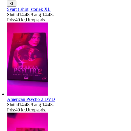
XL
Svart t-shirt, storlek XL
Sluttid
14:48
9 aug 14:48
.
Pris:
40 kr
,
Utropspris
.
American Psycho 2 DVD
Sluttid
14:48
9 aug 14:48
.
Pris:
40 kr
,
Utropspris
.