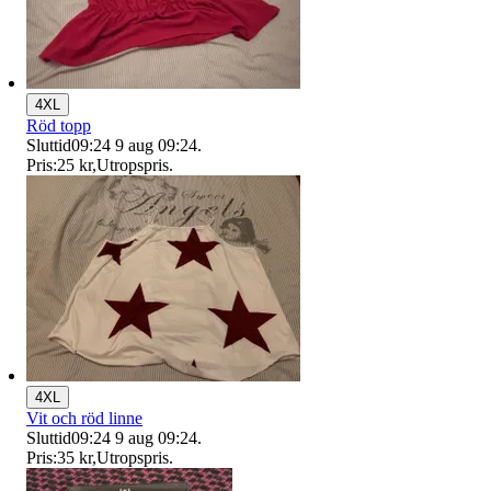
4XL
Röd topp
Sluttid
09:24
9 aug 09:24
.
Pris:
25 kr
,
Utropspris
.
4XL
Vit och röd linne
Sluttid
09:24
9 aug 09:24
.
Pris:
35 kr
,
Utropspris
.