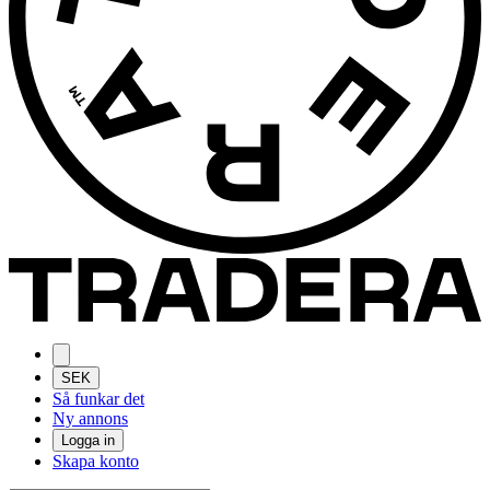
SEK
Så funkar det
Ny annons
Logga in
Skapa konto