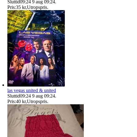
Sluttid
09:24
9 aug 09:24
.
Pris:
35 kr
,
Utropspris
.
las vegas united & united
Sluttid
09:24
9 aug 09:24
.
Pris:
40 kr
,
Utropspris
.