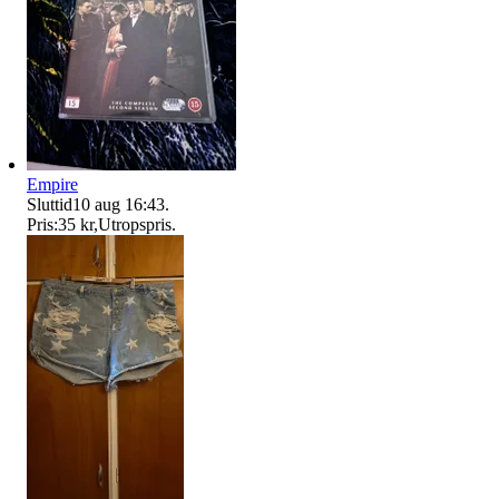
Empire
Sluttid
10 aug 16:43
.
Pris:
35 kr
,
Utropspris
.