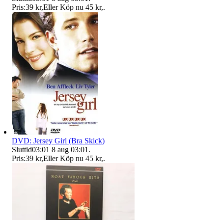
Pris:
39 kr
,
Eller Köp nu
45 kr
,
.
DVD: Jersey Girl (Bra Skick)
Sluttid
03:01
8 aug 03:01
.
Pris:
39 kr
,
Eller Köp nu
45 kr
,
.