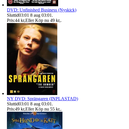
DVD: Unfinished Business (Nyskick)
Sluttid
03:01
8 aug 03:01
.
Pris:
44 kr
,
Eller Köp nu
49 kr
,
.
NY DVD: Sprängaren (INPLASTAD)
Sluttid
03:01
8 aug 03:01
.
Pris:
49 kr
,
Eller Köp nu
55 kr
,
.