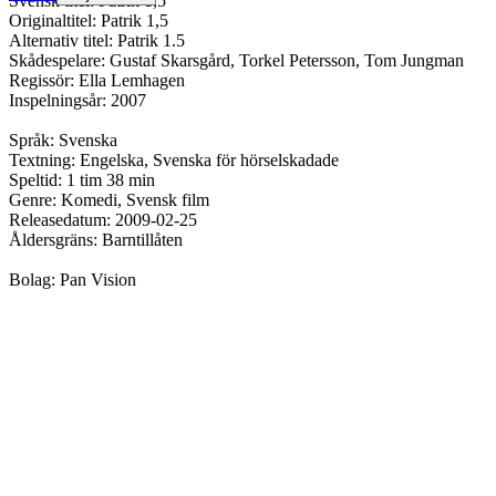
Svensk titel: Patrik 1,5
Originaltitel: Patrik 1,5
Alternativ titel: Patrik 1.5
Skådespelare: Gustaf Skarsgård, Torkel Petersson, Tom Jungman
Regissör: Ella Lemhagen
Inspelningsår: 2007
Språk: Svenska
Textning: Engelska, Svenska för hörselskadade
Speltid: 1 tim 38 min
Genre: Komedi, Svensk film
Releasedatum: 2009-02-25
Åldersgräns: Barntillåten
Bolag: Pan Vision