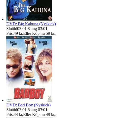
DVD: Big Kahuna (Nyskick)
Sluttid
03:01
8 aug 03:01
.
Pris:
49 kr
,
Eller Köp nu
59 kr
,
.
DVD: Bad Boy (Nyskick)
Sluttid
03:01
8 aug 03:01
.
Pris:
44 kr
,
Eller Köp nu
49 kr
,
.