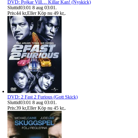
DVD: Pojkar Vill… Killar Kan! (Nyskick)
Sluttid
03:01
8 aug 03:01
.
Pris:
44 kr
,
Eller Köp nu
49 kr
,
.
DVD: 2 Fast 2 Furious (Gott Skick)
Sluttid
03:01
8 aug 03:01
.
Pris:
39 kr
,
Eller Köp nu
45 kr
,
.