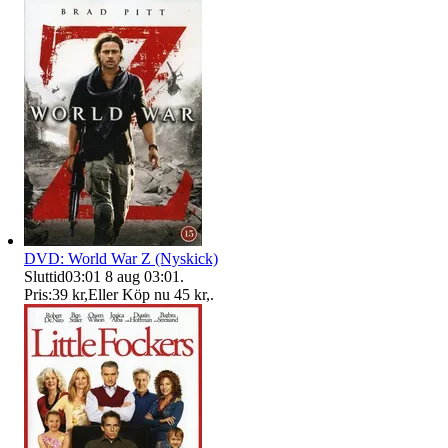
DVD: World War Z (Nyskick)
Sluttid
03:01
8 aug 03:01
.
Pris:
39 kr
,
Eller Köp nu
45 kr
,
.