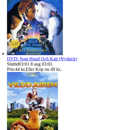
DVD: Som Hund Och Katt (Nyskick)
Sluttid
03:01
8 aug 03:01
.
Pris:
44 kr
,
Eller Köp nu
49 kr
,
.