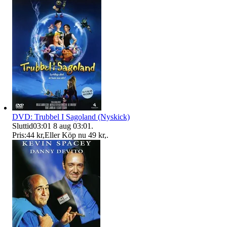
DVD: Trubbel I Sagoland (Nyskick)
Sluttid
03:01
8 aug 03:01
.
Pris:
44 kr
,
Eller Köp nu
49 kr
,
.