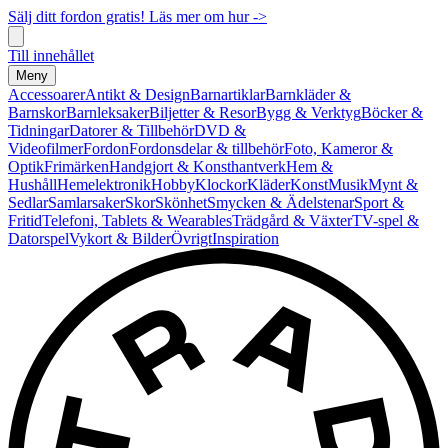
Sälj ditt fordon gratis! Läs mer om hur ->
Till innehållet
Meny
Accessoarer
Antikt & Design
Barnartiklar
Barnkläder &
Barnskor
Barnleksaker
Biljetter & Resor
Bygg & Verktyg
Böcker &
Tidningar
Datorer & Tillbehör
DVD &
Videofilmer
Fordon
Fordonsdelar & tillbehör
Foto, Kameror &
Optik
Frimärken
Handgjort & Konsthantverk
Hem &
Hushåll
Hemelektronik
Hobby
Klockor
Kläder
Konst
Musik
Mynt &
Sedlar
Samlarsaker
Skor
Skönhet
Smycken & Ädelstenar
Sport &
Fritid
Telefoni, Tablets & Wearables
Trädgård & Växter
TV-spel &
Datorspel
Vykort & Bilder
Övrigt
Inspiration