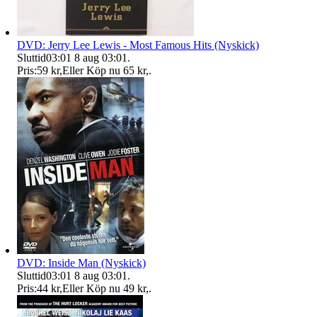
DVD: Jerry Lee Lewis - Most Famous Hits (Nyskick)
Sluttid
03:01
8 aug 03:01
.
Pris:
59 kr
,
Eller Köp nu
65 kr
,
.
DVD: Inside Man (Nyskick)
Sluttid
03:01
8 aug 03:01
.
Pris:
44 kr
,
Eller Köp nu
49 kr
,
.