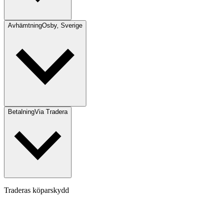
Avhämtning
Osby, Sverige
Betalning
Via Tradera
Traderas köparskydd