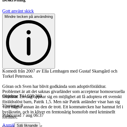
Gott använt skick
Mindre tecken på användning
Komedi från 2007 av Ella Lemhagen med Gustaf Skarsgård och
Torkel Petersson.
Göran och Sven har blivit godkända som adoptivföräldrar.
Problemet är att det saknas givarländer som accepterar homosexuella
Objektnr
744 038 369
föräldrar. En dag öppnar sig en möjlighet att få adoptera ett svenskt
föräldralöst barn, Patrik 1,5. Men när Patrik anländer visar han sig
Visningar
9
vara någon annan än den de trott. Ett kommatecken har hamnat fel i
byråkratin, och in kliver en femtonårig homofob med kriminellt
Publicerad
7 aug 06:37
förflutet.
Anmäl
Sälj liknande