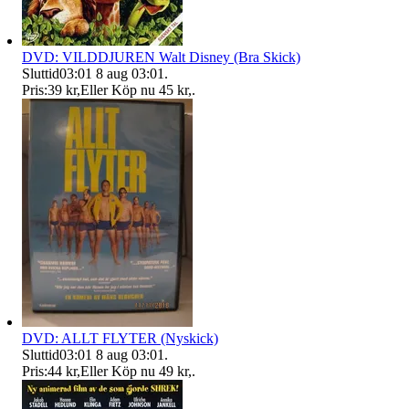
DVD: VILDDJUREN Walt Disney (Bra Skick)
Sluttid
03:01
8 aug 03:01
.
Pris:
39 kr
,
Eller Köp nu
45 kr
,
.
DVD: ALLT FLYTER (Nyskick)
Sluttid
03:01
8 aug 03:01
.
Pris:
44 kr
,
Eller Köp nu
49 kr
,
.