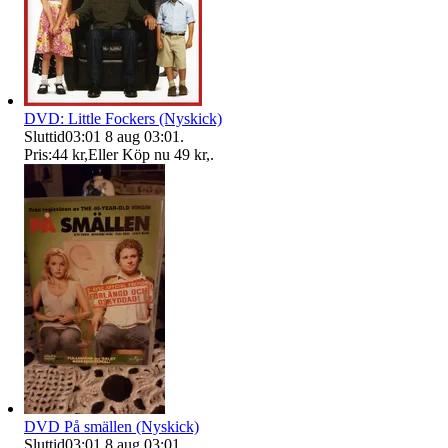
DVD: Little Fockers (Nyskick)
Sluttid
03:01
8 aug 03:01
.
Pris:
44 kr
,
Eller Köp nu
49 kr
,
.
DVD På smällen (Nyskick)
Sluttid
03:01
8 aug 03:01
.