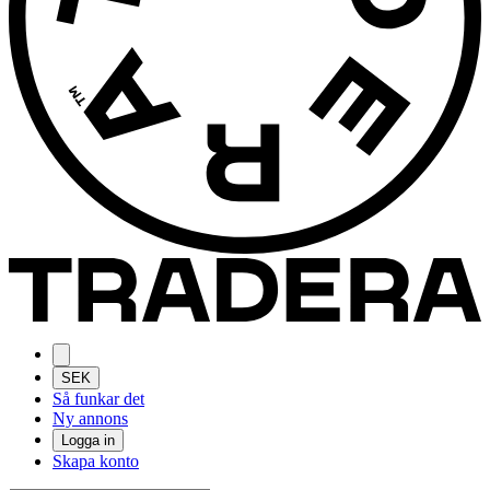
SEK
Så funkar det
Ny annons
Logga in
Skapa konto