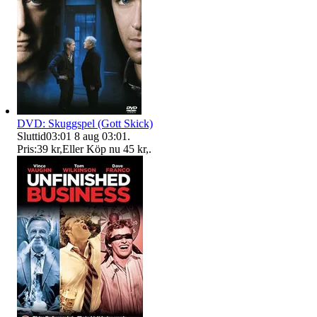
DVD: Skuggspel (Gott Skick)
Sluttid
03:01
8 aug 03:01
.
Pris:
39 kr
,
Eller Köp nu
45 kr
,
.