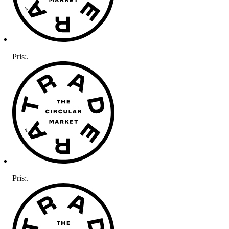
Pris:
.
Pris:
.