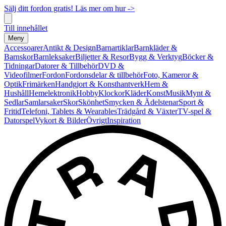
Sälj ditt fordon gratis! Läs mer om hur ->
Till innehållet
Meny
Accessoarer
Antikt & Design
Barnartiklar
Barnkläder &
Barnskor
Barnleksaker
Biljetter & Resor
Bygg & Verktyg
Böcker &
Tidningar
Datorer & Tillbehör
DVD &
Videofilmer
Fordon
Fordonsdelar & tillbehör
Foto, Kameror &
Optik
Frimärken
Handgjort & Konsthantverk
Hem &
Hushåll
Hemelektronik
Hobby
Klockor
Kläder
Konst
Musik
Mynt &
Sedlar
Samlarsaker
Skor
Skönhet
Smycken & Ädelstenar
Sport &
Fritid
Telefoni, Tablets & Wearables
Trädgård & Växter
TV-spel &
Datorspel
Vykort & Bilder
Övrigt
Inspiration