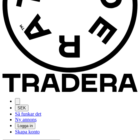
SEK
Så funkar det
Ny annons
Logga in
Skapa konto