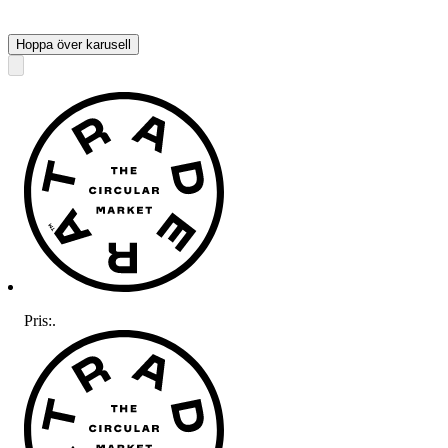
Hoppa över karusell
Pris:
.