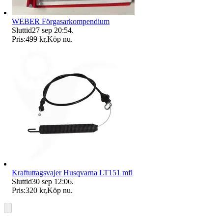
WEBER Förgasarkompendium
Sluttid
27 sep 20:54
.
Pris:
499 kr
,
Köp nu
.
Kraftuttagsvajer Husqvarna LT151 mfl
Sluttid
30 sep 12:06
.
Pris:
320 kr
,
Köp nu
.