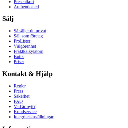
Presentkort
Authenticated
Sälj
Så säljer du privat
Sälj som företag
ProLister
Välgörenhet
Fraktkalkylatorn
Butik
Priser
Kontakt & Hjälp
Regler
Press
Säkerhet
FAQ
Vad är nytt?
Kundservice
Integritetsinställningar