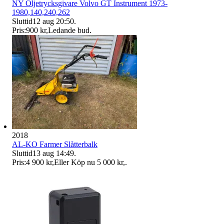
NY Oljetrycksgivare Volvo GT Instrument 1973-
1980,140,240,262
Sluttid
12 aug 20:50
.
Pris:
900 kr
,
Ledande bud
.
2018
AL-KO Farmer Slåtterbalk
Sluttid
13 aug 14:49
.
Pris:
4 900 kr
,
Eller Köp nu
5 000 kr
,
.