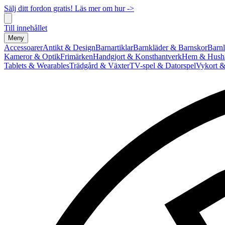
Sälj ditt fordon gratis! Läs mer om hur ->
Till innehållet
Meny
Accessoarer
Antikt & Design
Barnartiklar
Barnkläder & Barnskor
Barnl
Kameror & Optik
Frimärken
Handgjort & Konsthantverk
Hem & Hushå
Tablets & Wearables
Trädgård & Växter
TV-spel & Datorspel
Vykort &