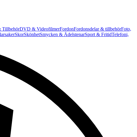
 Tillbehör
DVD & Videofilmer
Fordon
Fordonsdelar & tillbehör
Foto,
arsaker
Skor
Skönhet
Smycken & Ädelstenar
Sport & Fritid
Telefoni,