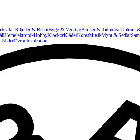
eksaker
Biljetter & Resor
Bygg & Verktyg
Böcker & Tidningar
Datorer &
ll
Hemelektronik
Hobby
Klockor
Kläder
Konst
Musik
Mynt & Sedlar
Saml
 Bilder
Övrigt
Inspiration