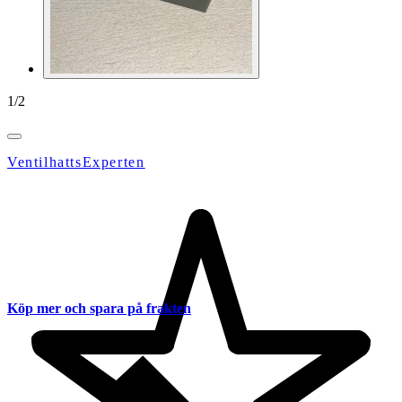
1
/
2
VentilhattsExperten
Köp mer och spara på frakten