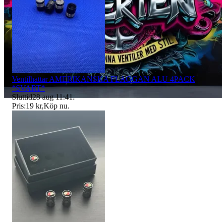
Ventilhattar AMERIKANSKA FLAGGAN ALU 4PACK
*SVART*
Sluttid
28 aug 11:41
.
Pris:
19 kr
,
Köp nu
.