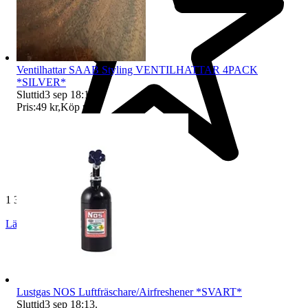
Ventilhattar SAAB Styling VENTILHATTAR 4PACK
*SILVER*
Sluttid
3 sep 18:12
.
Pris:
49 kr
,
Köp nu
.
1 344 omdömen
Läs omdömen
Följ
Lustgas NOS Luftfräschare/Airfreshener *SVART*
Sluttid
3 sep 18:13
.