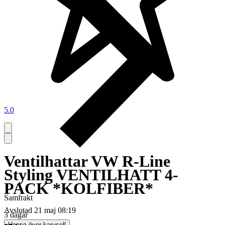
5.0
Ventilhattar VW R-Line
Styling VENTILHATT 4-
PACK *KOLFIBER*
Samfrakt
Avslutad
21 maj 08:19
3 dagar
Hoppa över karusell