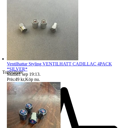
Ventilhattar Styling VENTILHATT CADILLAC 4PACK
*SILVER*
Toppsäljare
Sluttid
1 sep 19:13
.
Pris:
49 kr
,
Köp nu
.