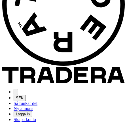
SEK
Så funkar det
Ny annons
Logga in
Skapa konto