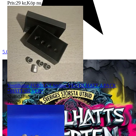
Pris:
29 kr
,
Köp nu
.
5.0
Ventilhattar FORD GT Styling VENTILHATT 4-PACK
*MATT SILVER*
Sluttid
27 aug 21:36
.
Pris:
29 kr
,
Köp nu
.