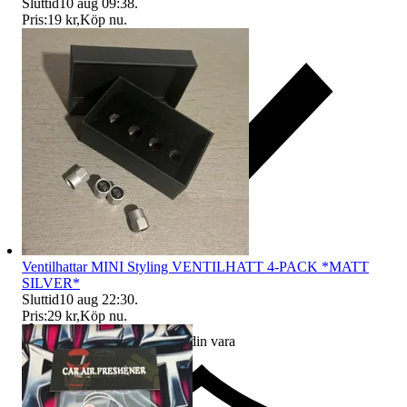
Sluttid
10 aug 09:38
.
Pris:
19 kr
,
Köp nu
.
Ventilhattar MINI Styling VENTILHATT 4-PACK *MATT
SILVER*
Sluttid
10 aug 22:30
.
Pris:
29 kr
,
Köp nu
.
Ersättning om du inte får din vara