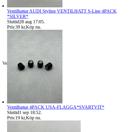
Ventilhattar AUDI Styling VENTILHATT S-Line 4PACK
*SILVER*
Sluttid
28 aug 17:05
.
Pris:
39 kr
,
Köp nu
.
Verifierad
Ventilhattar 4PACK USA-FLAGGA*SVARTVIT*
Sluttid
1 sep 18:52
.
Pris:
19 kr
,
Köp nu
.