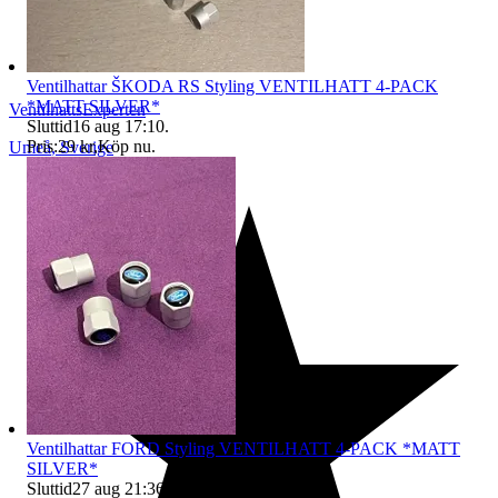
Ventilhattar ŠKODA RS Styling VENTILHATT 4-PACK
*MATT SILVER*
VentilhattsExperten
Sluttid
16 aug 17:10
.
Pris:
29 kr
,
Köp nu
.
Umeå
,
Sverige
Ventilhattar FORD Styling VENTILHATT 4-PACK *MATT
SILVER*
Sluttid
27 aug 21:36
.