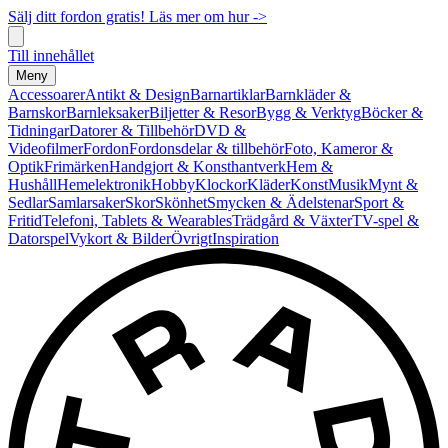
Sälj ditt fordon gratis! Läs mer om hur ->
Till innehållet
Meny
Accessoarer
Antikt & Design
Barnartiklar
Barnkläder &
Barnskor
Barnleksaker
Biljetter & Resor
Bygg & Verktyg
Böcker &
Tidningar
Datorer & Tillbehör
DVD &
Videofilmer
Fordon
Fordonsdelar & tillbehör
Foto, Kameror &
Optik
Frimärken
Handgjort & Konsthantverk
Hem &
Hushåll
Hemelektronik
Hobby
Klockor
Kläder
Konst
Musik
Mynt &
Sedlar
Samlarsaker
Skor
Skönhet
Smycken & Ädelstenar
Sport &
Fritid
Telefoni, Tablets & Wearables
Trädgård & Växter
TV-spel &
Datorspel
Vykort & Bilder
Övrigt
Inspiration