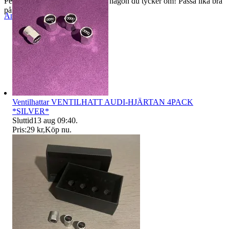
Perfekta gåvan till dig själv eller någon du tycker om! Passa lika bra
på bilen som på hyllan!
Anmäl
Sälj liknande
Ventilhattar VENTILHATT AUDI-HJÄRTAN 4PACK
*SILVER*
Sluttid
13 aug 09:40
.
Pris:
29 kr
,
Köp nu
.