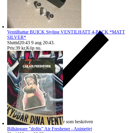
Ventilhattar BUICK Styling VENTILHATT 4-PACK *MATT
SILVER*
Sluttid
20:43
9 aug 20:43
.
Pris:
39 kr
,
Köp nu
.
Ersättning om varan inte är som beskriven
Bilhängare ”doftis” Air Freshener - Animetjej