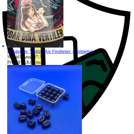
Bilhängare ”doftis” Air Freshener - Animetjej
Sluttid
11 aug 07:30
.
Pris:
19 kr
,
Köp nu
.