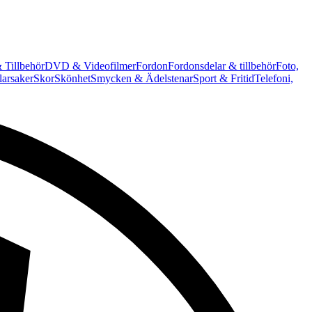
 Tillbehör
DVD & Videofilmer
Fordon
Fordonsdelar & tillbehör
Foto,
arsaker
Skor
Skönhet
Smycken & Ädelstenar
Sport & Fritid
Telefoni,