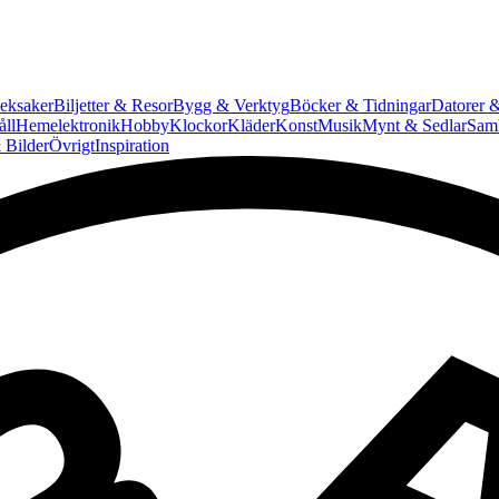
eksaker
Biljetter & Resor
Bygg & Verktyg
Böcker & Tidningar
Datorer &
ll
Hemelektronik
Hobby
Klockor
Kläder
Konst
Musik
Mynt & Sedlar
Saml
 Bilder
Övrigt
Inspiration