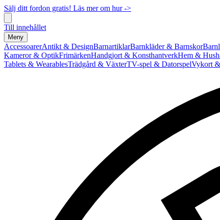
Sälj ditt fordon gratis! Läs mer om hur ->
Till innehållet
Meny
Accessoarer
Antikt & Design
Barnartiklar
Barnkläder & Barnskor
Barnl
Kameror & Optik
Frimärken
Handgjort & Konsthantverk
Hem & Hushå
Tablets & Wearables
Trädgård & Växter
TV-spel & Datorspel
Vykort &