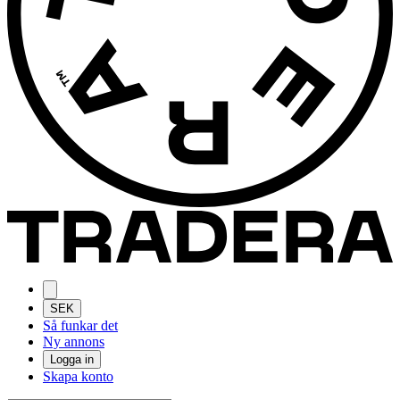
SEK
Så funkar det
Ny annons
Logga in
Skapa konto