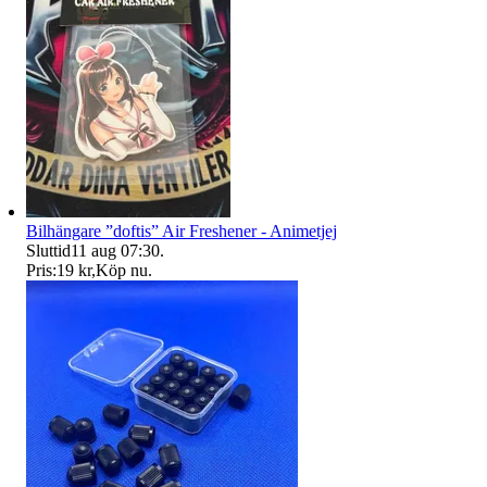
Bilhängare ”doftis” Air Freshener - Animetjej
Sluttid
11 aug 07:30
.
Pris:
19 kr
,
Köp nu
.