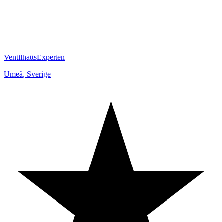
VentilhattsExperten
Umeå
,
Sverige