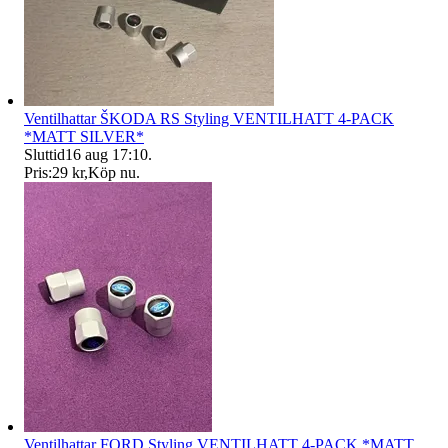
Ventilhattar ŠKODA RS Styling VENTILHATT 4-PACK
*MATT SILVER*
Sluttid
16 aug 17:10
.
Pris:
29 kr
,
Köp nu
.
Ventilhattar FORD Styling VENTILHATT 4-PACK *MATT