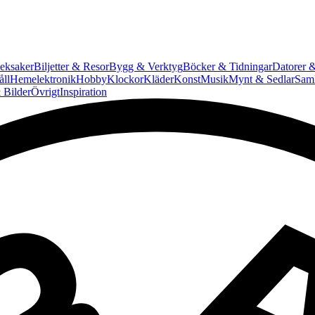
eksaker
Biljetter & Resor
Bygg & Verktyg
Böcker & Tidningar
Datorer &
ll
Hemelektronik
Hobby
Klockor
Kläder
Konst
Musik
Mynt & Sedlar
Saml
 Bilder
Övrigt
Inspiration