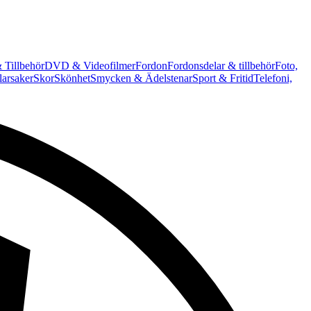
 Tillbehör
DVD & Videofilmer
Fordon
Fordonsdelar & tillbehör
Foto,
arsaker
Skor
Skönhet
Smycken & Ädelstenar
Sport & Fritid
Telefoni,