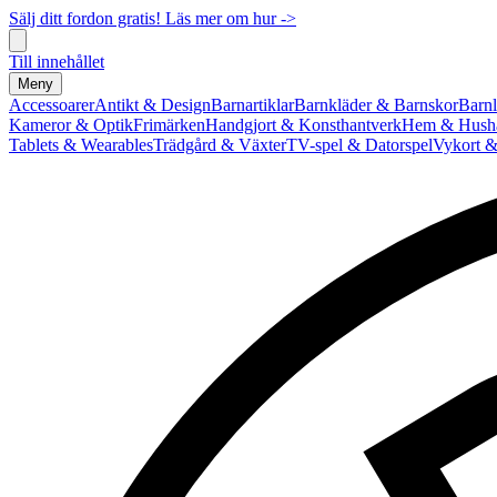
Sälj ditt fordon gratis! Läs mer om hur ->
Till innehållet
Meny
Accessoarer
Antikt & Design
Barnartiklar
Barnkläder & Barnskor
Barnl
Kameror & Optik
Frimärken
Handgjort & Konsthantverk
Hem & Hushå
Tablets & Wearables
Trädgård & Växter
TV-spel & Datorspel
Vykort &