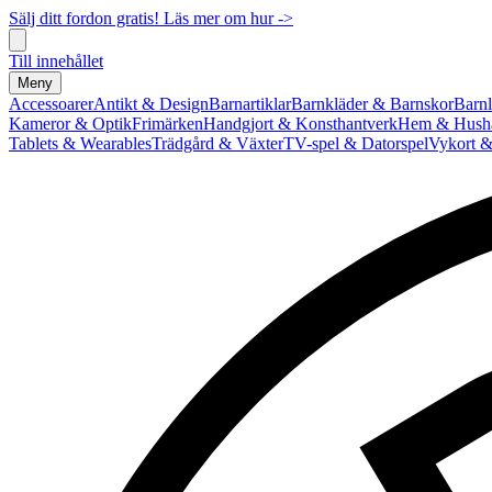
Sälj ditt fordon gratis! Läs mer om hur ->
Till innehållet
Meny
Accessoarer
Antikt & Design
Barnartiklar
Barnkläder & Barnskor
Barnl
Kameror & Optik
Frimärken
Handgjort & Konsthantverk
Hem & Hushå
Tablets & Wearables
Trädgård & Växter
TV-spel & Datorspel
Vykort &