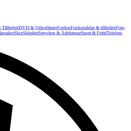
 Tillbehör
DVD & Videofilmer
Fordon
Fordonsdelar & tillbehör
Foto,
arsaker
Skor
Skönhet
Smycken & Ädelstenar
Sport & Fritid
Telefoni,