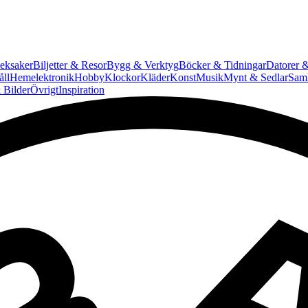
eksaker
Biljetter & Resor
Bygg & Verktyg
Böcker & Tidningar
Datorer &
ll
Hemelektronik
Hobby
Klockor
Kläder
Konst
Musik
Mynt & Sedlar
Saml
 Bilder
Övrigt
Inspiration