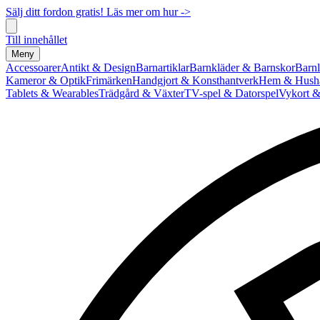
Sälj ditt fordon gratis! Läs mer om hur ->
Till innehållet
Meny
Accessoarer
Antikt & Design
Barnartiklar
Barnkläder & Barnskor
Barnl
Kameror & Optik
Frimärken
Handgjort & Konsthantverk
Hem & Hushå
Tablets & Wearables
Trädgård & Växter
TV-spel & Datorspel
Vykort &