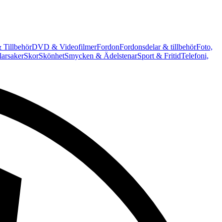
 Tillbehör
DVD & Videofilmer
Fordon
Fordonsdelar & tillbehör
Foto,
arsaker
Skor
Skönhet
Smycken & Ädelstenar
Sport & Fritid
Telefoni,