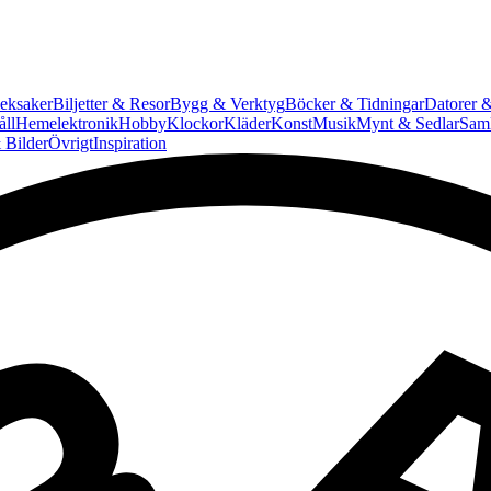
eksaker
Biljetter & Resor
Bygg & Verktyg
Böcker & Tidningar
Datorer &
ll
Hemelektronik
Hobby
Klockor
Kläder
Konst
Musik
Mynt & Sedlar
Saml
 Bilder
Övrigt
Inspiration