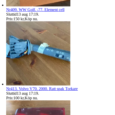
Nr409. WW Golf. -77. Element cell
Sluttid
13 aug 17:19
.
Pris:
150 kr
,
Köp nu
.
Nr413. Volvo V70. 2000. Ratt spak Torkare
Sluttid
13 aug 17:19
.
Pris:
100 kr
,
Köp nu
.