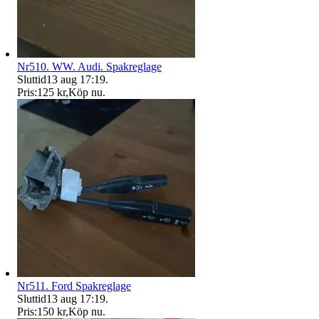
Nr510. WW. Audi. Spakreglage
Sluttid
13 aug 17:19
.
Pris:
125 kr
,
Köp nu
.
Nr511. Ford Spakreglage
Sluttid
13 aug 17:19
.
Pris:
150 kr
,
Köp nu
.