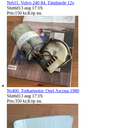
Nr611. Volvo 240 84. Tändspole 12v
Sluttid
13 aug 17:19
.
Pris:
150 kr
,
Köp nu
.
Nr400. Torkarmotor. Opel Ascona 1980
Sluttid
13 aug 17:19
.
Pris:
350 kr
,
Köp nu
.