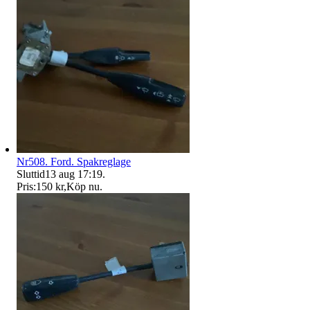
Nr508. Ford. Spakreglage
Sluttid
13 aug 17:19
.
Pris:
150 kr
,
Köp nu
.