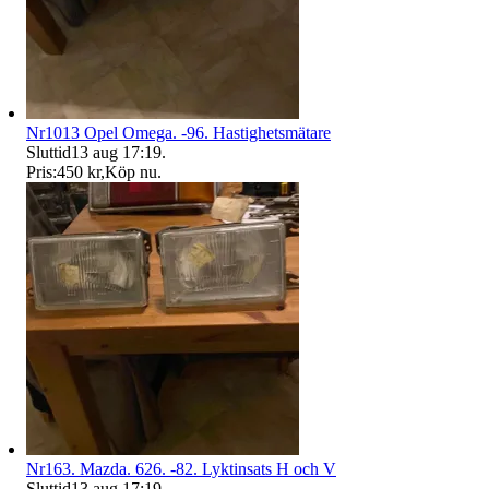
Nr1013 Opel Omega. -96. Hastighetsmätare
Sluttid
13 aug 17:19
.
Pris:
450 kr
,
Köp nu
.
Nr163. Mazda. 626. -82. Lyktinsats H och V
Sluttid
13 aug 17:19
.