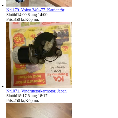
Nr1179. Volvo 340 -77. Kardanrör
Sluttid
14:00
8 aug 14:00
.
Pris:
350 kr
,
Köp nu
.
Nr1071. Vindrutetorkarmotor. Japan
Sluttid
18:17
8 aug 18:17
.
Pris:
250 kr
,
Köp nu
.