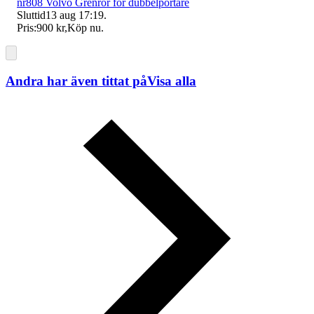
nr808 Volvo Grenrör för dubbelportare
Sluttid
13 aug 17:19
.
Pris:
900 kr
,
Köp nu
.
Andra har även tittat på
Visa alla