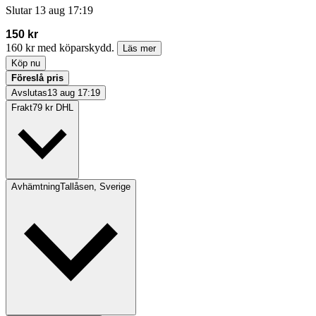
Slutar
13 aug 17:19
150 kr
160 kr med köparskydd.
Läs mer
Köp nu
Föreslå pris
Avslutas
13 aug 17:19
Frakt
79 kr DHL
Avhämtning
Tallåsen, Sverige