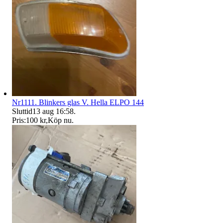
Nr1111. Blinkers glas V. Hella ELPO 144
Sluttid
13 aug 16:58
.
Pris:
100 kr
,
Köp nu
.