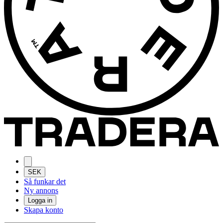
SEK
Så funkar det
Ny annons
Logga in
Skapa konto