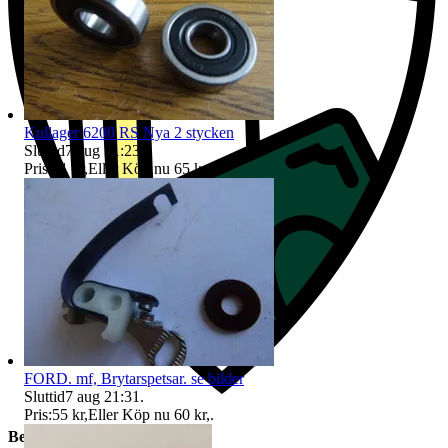
Kullager 6200 RS Nya 2 stycken
Sluttid
7 aug 21:23
.
Pris:
61 kr
,
Eller Köp nu
65 kr
,
.
FORD. mf, Brytarspetsar. se bilder
Sluttid
7 aug 21:31
.
Pris:
55 kr
,
Eller Köp nu
60 kr
,
.
Beskrivning