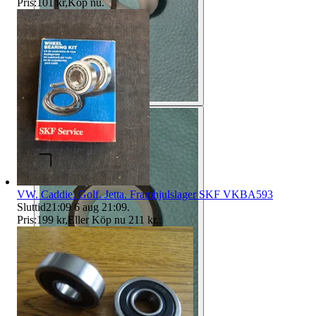
Pris:
101 kr
,
Köp nu
.
VW. Caddie. Golf. Jetta. Framhjulslager SKF VKBA593
Sluttid
21:09
6 aug 21:09
.
Pris:
199 kr
,
Eller Köp nu
211 kr
,
.