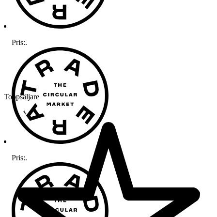
Pris:
.
Toppsäljare
Pris:
.