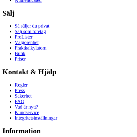
Authenticated
Sälj
Så säljer du privat
Sälj som företag
ProLister
Välgörenhet
Fraktkalkylatorn
Butik
Priser
Kontakt & Hjälp
Regler
Press
Säkerhet
FAQ
Vad är nytt?
Kundservice
Integritetsinställningar
Information