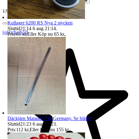
1
/
9
Kullager 6200 RS Nya 2 stycken
Sluttid
21:14
6 aug 21:14
.
jollybob50
Pris:
61 kr
,
Eller Köp nu
65 kr
,
.
Däckjärn Matador 754 Germany. Se bilder
Sluttid
21:23
6 aug 21:23
.
Pris:
112 kr
,
Eller Köp nu
155 kr
,
.