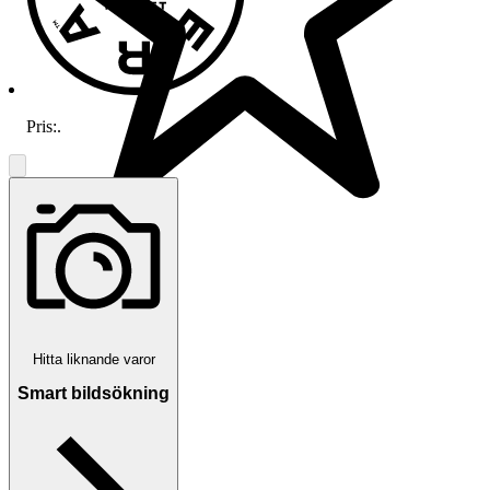
Pris:
.
2 541 omdömen
Läs omdömen
Följ
Hitta liknande varor
Smart bildsökning