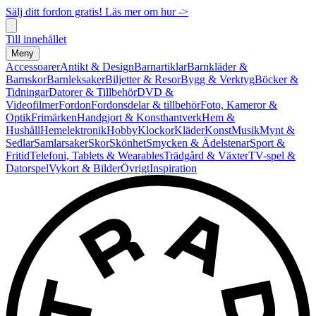
Sälj ditt fordon gratis! Läs mer om hur ->
Till innehållet
Meny
Accessoarer
Antikt & Design
Barnartiklar
Barnkläder &
Barnskor
Barnleksaker
Biljetter & Resor
Bygg & Verktyg
Böcker &
Tidningar
Datorer & Tillbehör
DVD &
Videofilmer
Fordon
Fordonsdelar & tillbehör
Foto, Kameror &
Optik
Frimärken
Handgjort & Konsthantverk
Hem &
Hushåll
Hemelektronik
Hobby
Klockor
Kläder
Konst
Musik
Mynt &
Sedlar
Samlarsaker
Skor
Skönhet
Smycken & Ädelstenar
Sport &
Fritid
Telefoni, Tablets & Wearables
Trädgård & Växter
TV-spel &
Datorspel
Vykort & Bilder
Övrigt
Inspiration