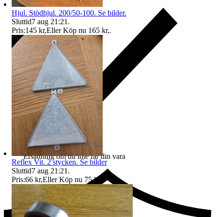
Hjul. Stödhjul. 200/50-100. Se bilder.
Sluttid
7 aug 21:21
.
Pris:
145 kr
,
Eller Köp nu
165 kr
,
.
Ersättning om du inte får din vara
Reflex Vit. 2 stycken. Se bilder
Sluttid
7 aug 21:21
.
Pris:
66 kr
,
Eller Köp nu
75 kr
,
.