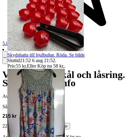
5.0
Skydshatta till hjulbultar. Röda. Se bilde
Sluttid
21:52
6 aug 21:52
.
Pris:
55 kr
,
Eller Köp nu
58 kr
,
.
VOLVO. Kulskål och låsring.
Se bilder och info
Avslutad
3 jul 11:14
Såld för
215 kr
228 kr med köparskydd.
Läs mer
Annonsen är avslutad. Såld med Köp nu.