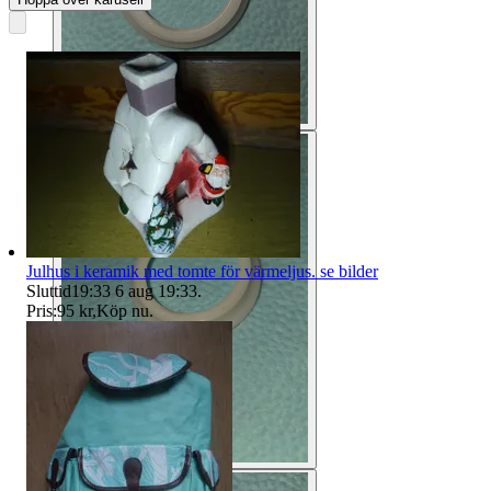
Julhus i keramik med tomte för värmeljus. se bilder
Sluttid
19:33
6 aug 19:33
.
Pris:
95 kr
,
Köp nu
.