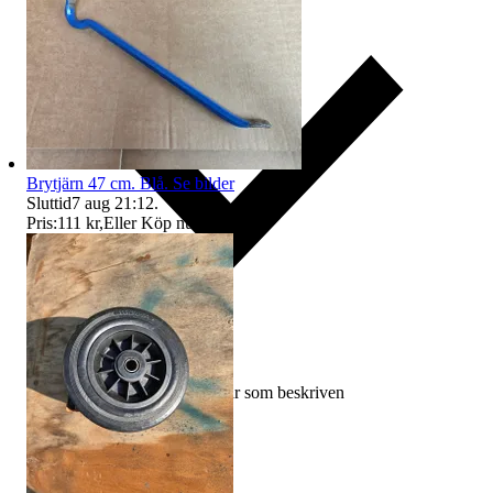
Brytjärn 47 cm. Blå. Se bilder
Sluttid
7 aug 21:12
.
Pris:
111 kr
,
Eller Köp nu
115 kr
,
.
Ersättning om varan inte är som beskriven