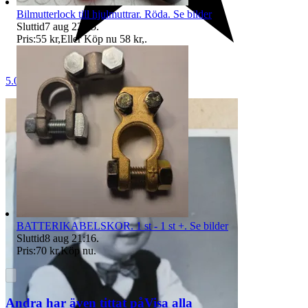
Bilmutterlock till hjulmuttrar. Röda. Se bilder
Sluttid
7 aug 22:05
.
Pris:
55 kr
,
Eller Köp nu
58 kr
,
.
5.0
BATTERIKABELSKOR. 1 st - 1 st +. Se bilder
Sluttid
8 aug 21:16
.
Pris:
70 kr
,
Köp nu
.
Andra har även tittat på
Visa alla