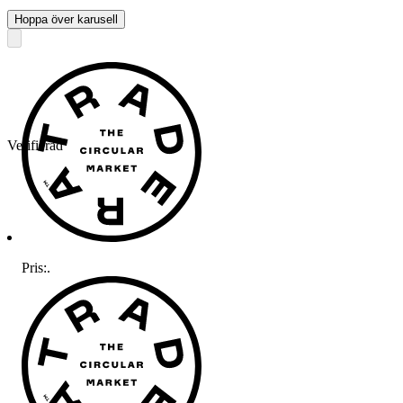
Hoppa över karusell
Verifierad
Pris:
.