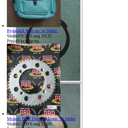
Ryggsäck Köp nu. se bilder.
Sluttid
19:33
6 aug 19:33
.
Pris:
49 kr
,
Köp nu
.
Moped. PBR Drev 49 kugg. Se bilder
Sluttid
21:09
6 aug 21:09
.