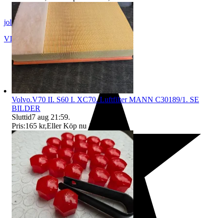
jollybob50
VIKINGSTAD
,
Sverige
Volvo.V70 II. S60 I. XC70. Luftfilter MANN C30189/1. SE
BILDER
Sluttid
7 aug 21:59
.
Pris:
165 kr
,
Eller Köp nu
199 kr
,
.