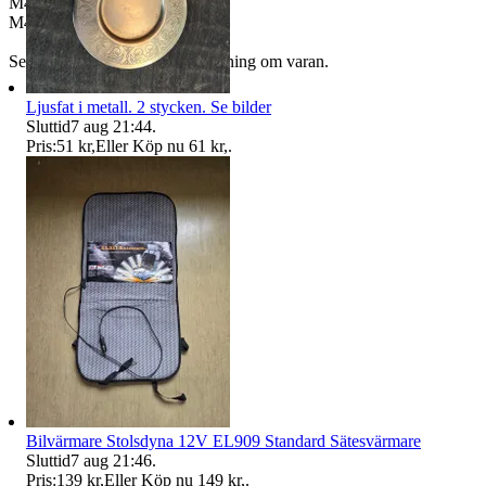
M46 79-94
M47 79-
Se bilder och få en egen uppfattning om varan.
Ljusfat i metall. 2 stycken. Se bilder
Sluttid
7 aug 21:44
.
Pris:
51 kr
,
Eller Köp nu
61 kr
,
.
Bilvärmare Stolsdyna 12V EL909 Standard Sätesvärmare
Sluttid
7 aug 21:46
.
Pris:
139 kr
,
Eller Köp nu
149 kr
,
.