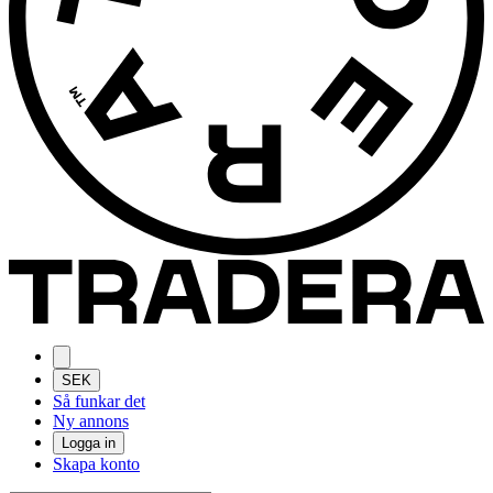
SEK
Så funkar det
Ny annons
Logga in
Skapa konto