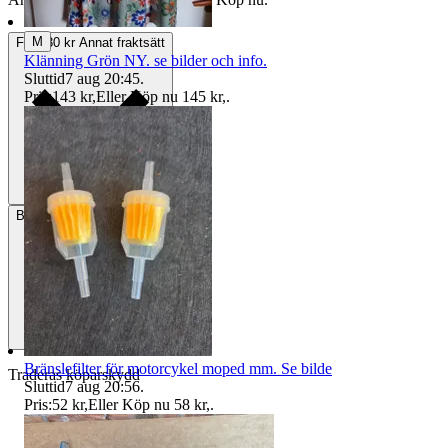
M
Frakt
30 kr Annat fraktsätt
Klänning Grön NY. se bilder och info.
Sluttid
7 aug 20:45
.
Pris:
143 kr
,
Eller Köp nu
145 kr
,
.
Betalning
Via Tradera
Bränslefilter för motorcykel moped mm. Se bilde
Traderas köparskydd
Sluttid
7 aug 20:56
.
Pris:
52 kr
,
Eller Köp nu
58 kr
,
.