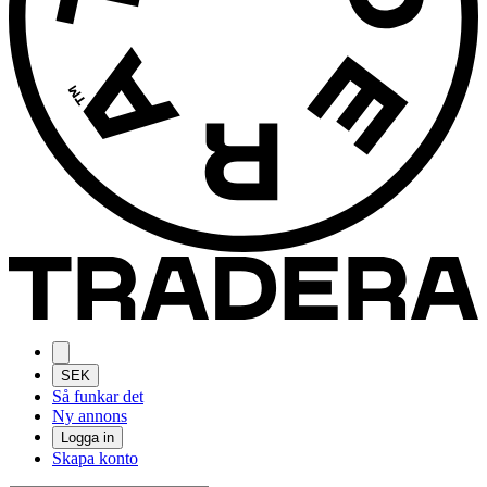
SEK
Så funkar det
Ny annons
Logga in
Skapa konto