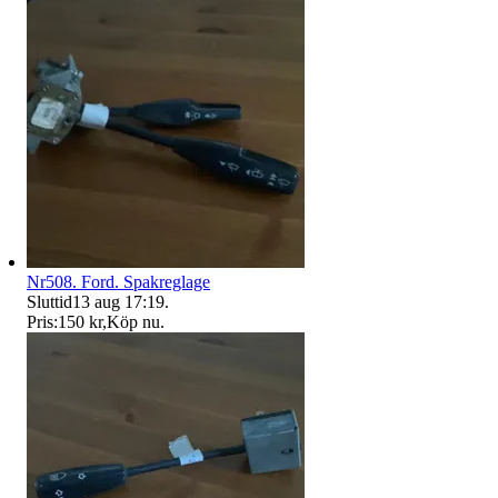
Nr508. Ford. Spakreglage
Sluttid
13 aug 17:19
.
Pris:
150 kr
,
Köp nu
.