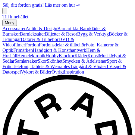
Sälj ditt fordon gratis! Läs mer om hur ->
Till innehållet
Meny
Accessoarer
Antikt & Design
Barnartiklar
Barnkläder &
Barnskor
Barnleksaker
Biljetter & Resor
Bygg & Verktyg
Böcker &
Tidningar
Datorer & Tillbehör
DVD &
Videofilmer
Fordon
Fordonsdelar & tillbehör
Foto, Kameror &
Optik
Frimärken
Handgjort & Konsthantverk
Hem &
Hushåll
Hemelektronik
Hobby
Klockor
Kläder
Konst
Musik
Mynt &
Sedlar
Samlarsaker
Skor
Skönhet
Smycken & Ädelstenar
Sport &
Fritid
Telefoni, Tablets & Wearables
Trädgård & Växter
TV-spel &
Datorspel
Vykort & Bilder
Övrigt
Inspiration