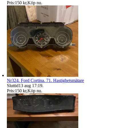
Pris:
150 kr
,
Köp nu
.
Nr324. Ford Cortina. 71. Hastighetsmätare
Sluttid
13 aug 17:19
.
Pris:
150 kr
,
Köp nu
.