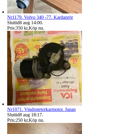
Nr1179. Volvo 340 -77. Kardanrör
Sluttid
8 aug 14:00
.
Pris:
350 kr
,
Köp nu
.
Nr1071. Vindrutetorkarmotor. Japan
Sluttid
8 aug 18:17
.
Pris:
250 kr
,
Köp nu
.