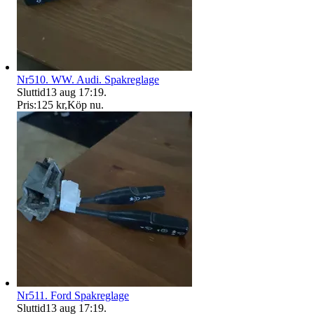
Nr510. WW. Audi. Spakreglage
Sluttid
13 aug 17:19
.
Pris:
125 kr
,
Köp nu
.
Nr511. Ford Spakreglage
Sluttid
13 aug 17:19
.