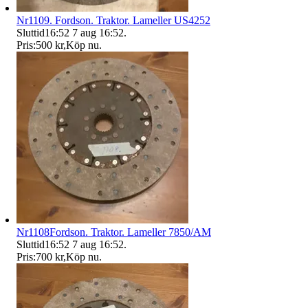
Nr1109. Fordson. Traktor. Lameller US4252
Sluttid
16:52
7 aug 16:52
.
Pris:
500 kr
,
Köp nu
.
Nr1108Fordson. Traktor. Lameller 7850/AM
Sluttid
16:52
7 aug 16:52
.
Pris:
700 kr
,
Köp nu
.