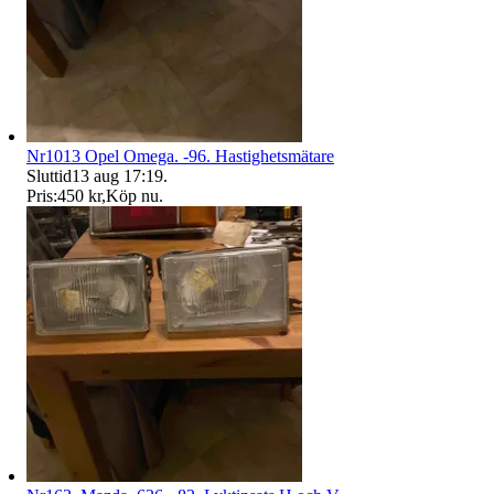
Nr1013 Opel Omega. -96. Hastighetsmätare
Sluttid
13 aug 17:19
.
Pris:
450 kr
,
Köp nu
.