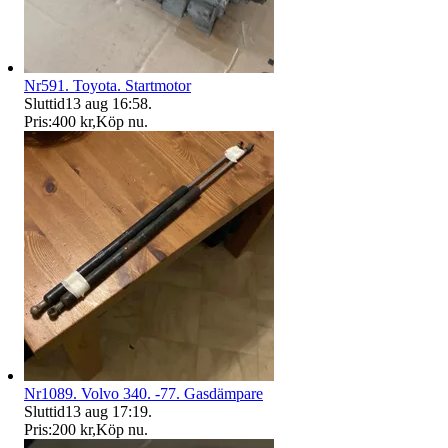
Nr591. Toyota. Startmotor
Sluttid
13 aug 16:58
.
Pris:
400 kr
,
Köp nu
.
Nr1089. Volvo 340. -77. Gasdämpare
Sluttid
13 aug 17:19
.
Pris:
200 kr
,
Köp nu
.