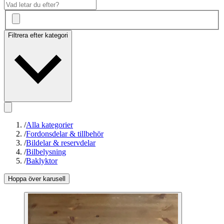
Filtrera efter kategori
/
Alla kategorier
/
Fordonsdelar & tillbehör
/
Bildelar & reservdelar
/
Bilbelysning
/
Baklyktor
Hoppa över karusell