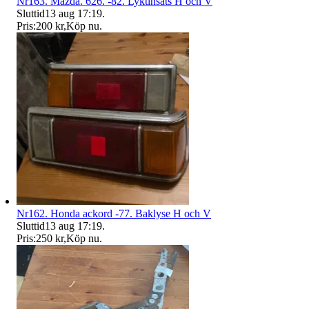
Nr163. Mazda. 626. -82. Lyktinsats H och V
Sluttid
13 aug 17:19
.
Pris:
200 kr
,
Köp nu
.
Nr162. Honda ackord -77. Baklyse H och V
Sluttid
13 aug 17:19
.
Pris:
250 kr
,
Köp nu
.