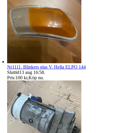
Nr1111. Blinkers glas V. Hella ELPO 144
Sluttid
13 aug 16:58
.
Pris:
100 kr
,
Köp nu
.