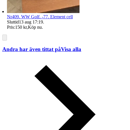
Nr409. WW Golf. -77. Element cell
Sluttid
13 aug 17:19
.
Pris:
150 kr
,
Köp nu
.
Andra har även tittat på
Visa alla