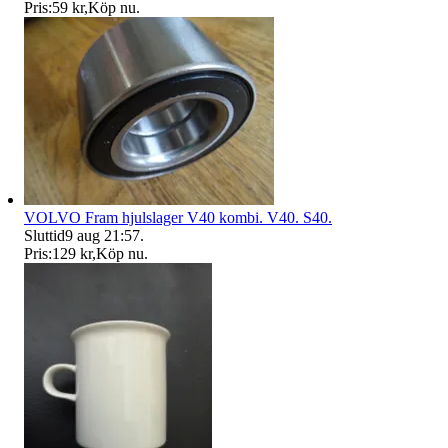
Pris:
59 kr
,
Köp nu
.
VOLVO Fram hjulslager V40 kombi. V40. S40.
Sluttid
9 aug 21:57
.
Pris:
129 kr
,
Köp nu
.