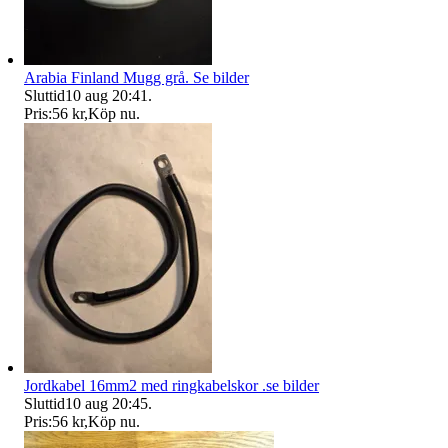
Arabia Finland Mugg grå. Se bilder
Sluttid
10 aug 20:41
.
Pris:
56 kr
,
Köp nu
.
Jordkabel 16mm2 med ringkabelskor .se bilder
Sluttid
10 aug 20:45
.
Pris:
56 kr
,
Köp nu
.