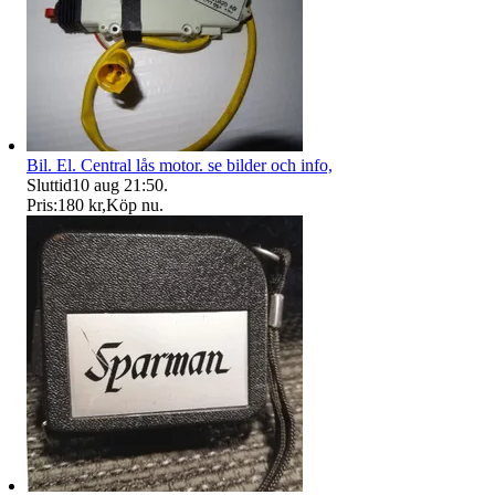
Bil. El. Central lås motor. se bilder och info,
Sluttid
10 aug 21:50
.
Pris:
180 kr
,
Köp nu
.