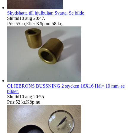
Skydshatta till hjulbultar. Svarta. Se bilde
Sluttid
10 aug 20:47
.
Pris:
55 kr
,
Eller Köp nu
58 kr
,
.
OLJEBRONS BUSSNING 2 stycken 16X16 Hål= 10 mm. se
bilder.
Sluttid
10 aug 20:55
.
Pris:
52 kr
,
Köp nu
.