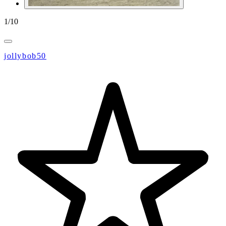
1
/
10
jollybob50