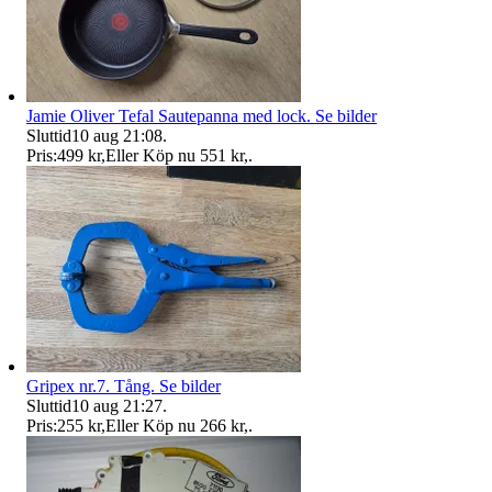
Jamie Oliver Tefal Sautepanna med lock. Se bilder
Sluttid
10 aug 21:08
.
Pris:
499 kr
,
Eller Köp nu
551 kr
,
.
Gripex nr.7. Tång. Se bilder
Sluttid
10 aug 21:27
.
Pris:
255 kr
,
Eller Köp nu
266 kr
,
.