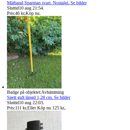
Mätband Sparman svart. Nostalgi. Se bilder
Sluttid
10 aug 21:54
.
Pris:
46 kr
,
Köp nu
.
Badge på objektet:
Avhämtning
Spett gult längd 1,28 cm. Se bilder
Sluttid
10 aug 22:03
.
Pris:
111 kr
,
Eller Köp nu
125 kr
,
.