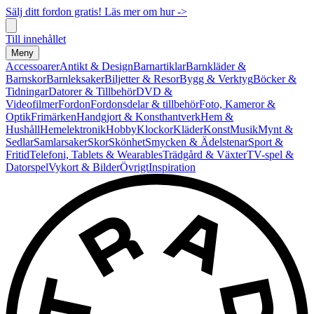
Sälj ditt fordon gratis! Läs mer om hur ->
Till innehållet
Meny
Accessoarer
Antikt & Design
Barnartiklar
Barnkläder &
Barnskor
Barnleksaker
Biljetter & Resor
Bygg & Verktyg
Böcker &
Tidningar
Datorer & Tillbehör
DVD &
Videofilmer
Fordon
Fordonsdelar & tillbehör
Foto, Kameror &
Optik
Frimärken
Handgjort & Konsthantverk
Hem &
Hushåll
Hemelektronik
Hobby
Klockor
Kläder
Konst
Musik
Mynt &
Sedlar
Samlarsaker
Skor
Skönhet
Smycken & Ädelstenar
Sport &
Fritid
Telefoni, Tablets & Wearables
Trädgård & Växter
TV-spel &
Datorspel
Vykort & Bilder
Övrigt
Inspiration