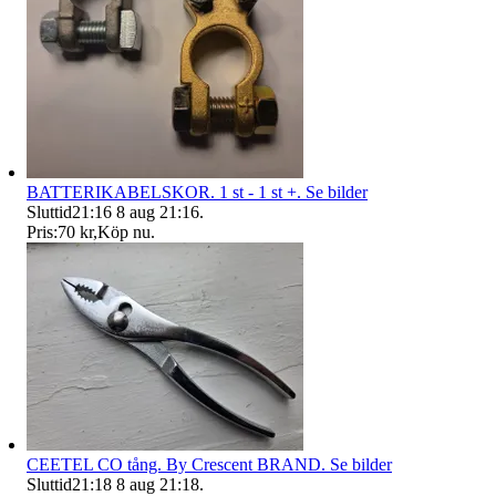
BATTERIKABELSKOR. 1 st - 1 st +. Se bilder
Sluttid
21:16
8 aug 21:16
.
Pris:
70 kr
,
Köp nu
.
CEETEL CO tång. By Crescent BRAND. Se bilder
Sluttid
21:18
8 aug 21:18
.