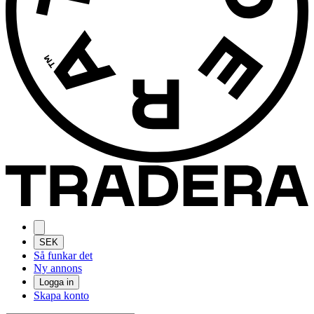
SEK
Så funkar det
Ny annons
Logga in
Skapa konto