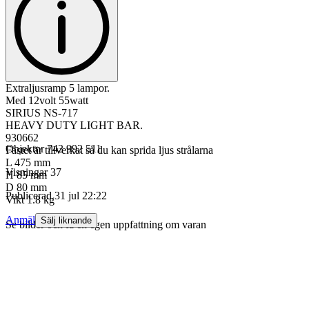
Extraljusramp 5 lampor.
Med 12volt 55watt
SIRIUS NS-717
HEAVY DUTY LIGHT BAR.
930662
Objektnr
742 992 511
Fästet är tillverkat så du kan sprida ljus strålarna
L 475 mm
Visningar
37
H 85 mm
D 80 mm
Publicerad
31 jul 22:22
Vikt 1.8 kg
Anmäl
Sälj liknande
Se bilder och få en egen uppfattning om varan