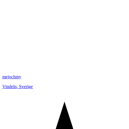
mejochmy
Vindeln
,
Sverige