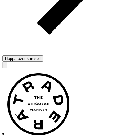
Hoppa över karusell