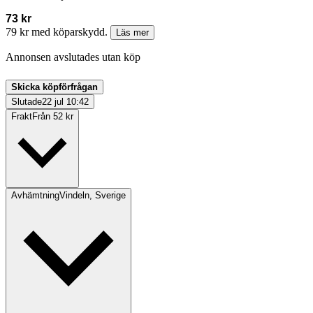
73 kr
79 kr med köparskydd.
Läs mer
Annonsen avslutades utan köp
Skicka köpförfrågan
Slutade
22 jul 10:42
Frakt
Från 52 kr
Avhämtning
Vindeln, Sverige