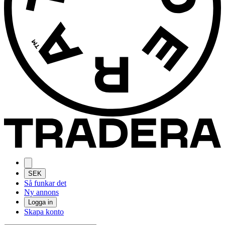
SEK
Så funkar det
Ny annons
Logga in
Skapa konto