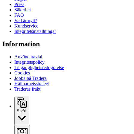
Press
Säkerhet
FAQ
Vad är nytt?
Kundservice
Integritetsinställningar
Information
Användaravtal
Integritetspolicy
Tillgänglighetsredogörelse
Cookies
Jobba på Tradera
Hållbarhetsstrategi
Traderas frakt
Språk