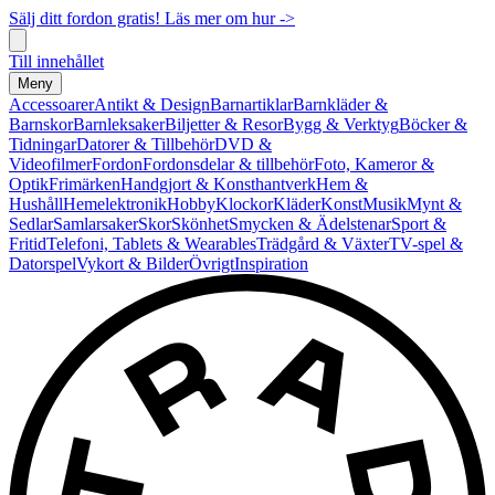
Sälj ditt fordon gratis! Läs mer om hur ->
Till innehållet
Meny
Accessoarer
Antikt & Design
Barnartiklar
Barnkläder &
Barnskor
Barnleksaker
Biljetter & Resor
Bygg & Verktyg
Böcker &
Tidningar
Datorer & Tillbehör
DVD &
Videofilmer
Fordon
Fordonsdelar & tillbehör
Foto, Kameror &
Optik
Frimärken
Handgjort & Konsthantverk
Hem &
Hushåll
Hemelektronik
Hobby
Klockor
Kläder
Konst
Musik
Mynt &
Sedlar
Samlarsaker
Skor
Skönhet
Smycken & Ädelstenar
Sport &
Fritid
Telefoni, Tablets & Wearables
Trädgård & Växter
TV-spel &
Datorspel
Vykort & Bilder
Övrigt
Inspiration