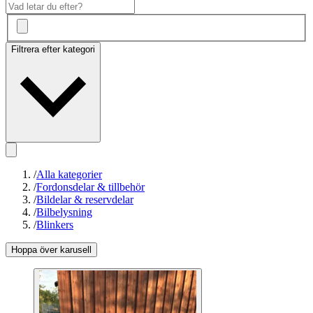
Filtrera efter kategori
/
Alla kategorier
/
Fordonsdelar & tillbehör
/
Bildelar & reservdelar
/
Bilbelysning
/
Blinkers
Hoppa över karusell