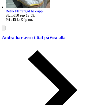
Retro Flerfärgad haklapp
Sluttid
10 sep 13:59
.
Pris:
45 kr
,
Köp nu
.
Andra har även tittat på
Visa alla