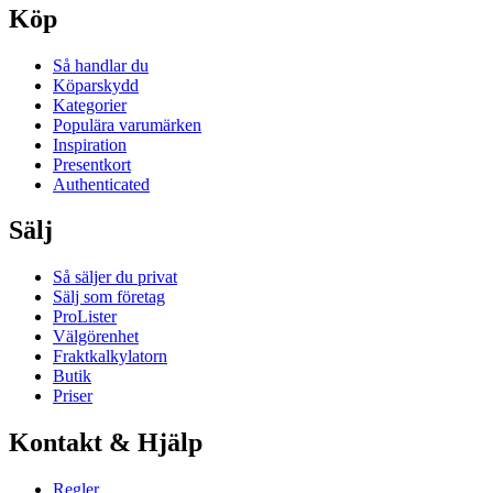
Köp
Så handlar du
Köparskydd
Kategorier
Populära varumärken
Inspiration
Presentkort
Authenticated
Sälj
Så säljer du privat
Sälj som företag
ProLister
Välgörenhet
Fraktkalkylatorn
Butik
Priser
Kontakt & Hjälp
Regler