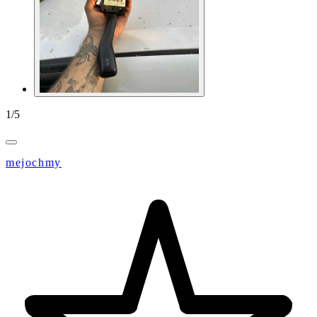
1
/
5
mejochmy