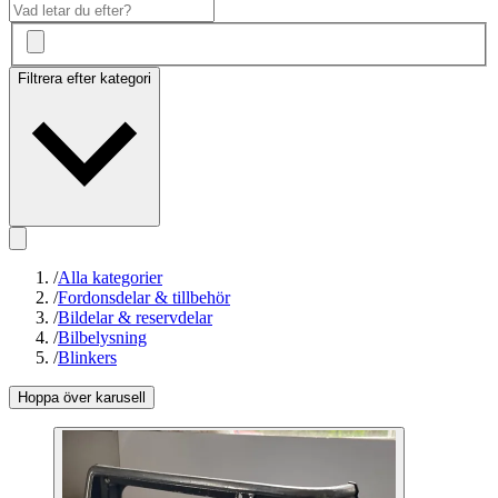
Filtrera efter kategori
/
Alla kategorier
/
Fordonsdelar & tillbehör
/
Bildelar & reservdelar
/
Bilbelysning
/
Blinkers
Hoppa över karusell