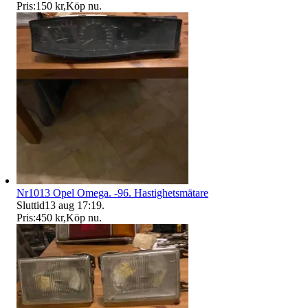
Pris:
150 kr
,
Köp nu
.
Nr1013 Opel Omega. -96. Hastighetsmätare
Sluttid
13 aug 17:19
.
Pris:
450 kr
,
Köp nu
.