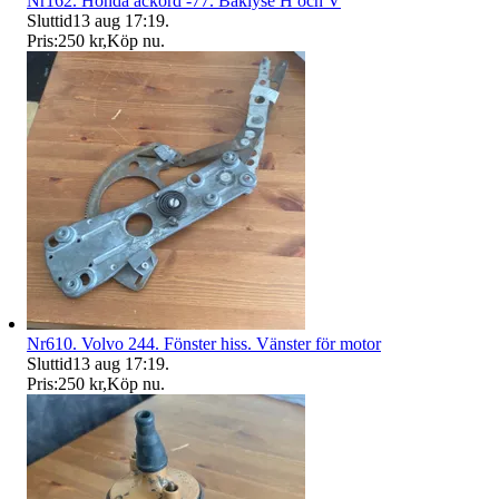
Nr162. Honda ackord -77. Baklyse H och V
Sluttid
13 aug 17:19
.
Pris:
250 kr
,
Köp nu
.
Nr610. Volvo 244. Fönster hiss. Vänster för motor
Sluttid
13 aug 17:19
.
Pris:
250 kr
,
Köp nu
.