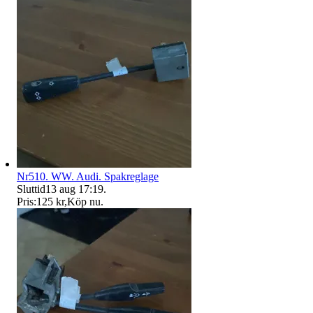
Nr510. WW. Audi. Spakreglage
Sluttid
13 aug 17:19
.
Pris:
125 kr
,
Köp nu
.