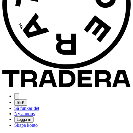
SEK
Så funkar det
Ny annons
Logga in
Skapa konto