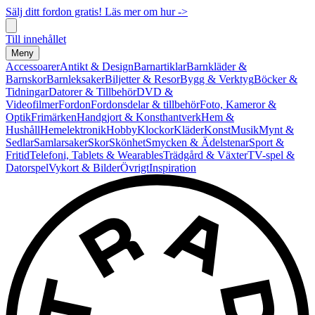
Sälj ditt fordon gratis! Läs mer om hur ->
Till innehållet
Meny
Accessoarer
Antikt & Design
Barnartiklar
Barnkläder &
Barnskor
Barnleksaker
Biljetter & Resor
Bygg & Verktyg
Böcker &
Tidningar
Datorer & Tillbehör
DVD &
Videofilmer
Fordon
Fordonsdelar & tillbehör
Foto, Kameror &
Optik
Frimärken
Handgjort & Konsthantverk
Hem &
Hushåll
Hemelektronik
Hobby
Klockor
Kläder
Konst
Musik
Mynt &
Sedlar
Samlarsaker
Skor
Skönhet
Smycken & Ädelstenar
Sport &
Fritid
Telefoni, Tablets & Wearables
Trädgård & Växter
TV-spel &
Datorspel
Vykort & Bilder
Övrigt
Inspiration