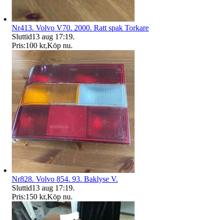
Nr413. Volvo V70. 2000. Ratt spak Torkare
Sluttid
13 aug 17:19
.
Pris:
100 kr
,
Köp nu
.
Nr828. Volvo 854. 93. Baklyse V.
Sluttid
13 aug 17:19
.
Pris:
150 kr
,
Köp nu
.