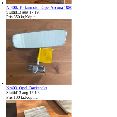
Nr400. Torkarmotor. Opel Ascona 1980
Sluttid
13 aug 17:19
.
Pris:
350 kr
,
Köp nu
.
Nr403. Opel. Backspelet
Sluttid
13 aug 17:19
.
Pris:
100 kr
,
Köp nu
.