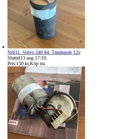
Nr611. Volvo 240 84. Tändspole 12v
Sluttid
13 aug 17:19
.
Pris:
150 kr
,
Köp nu
.