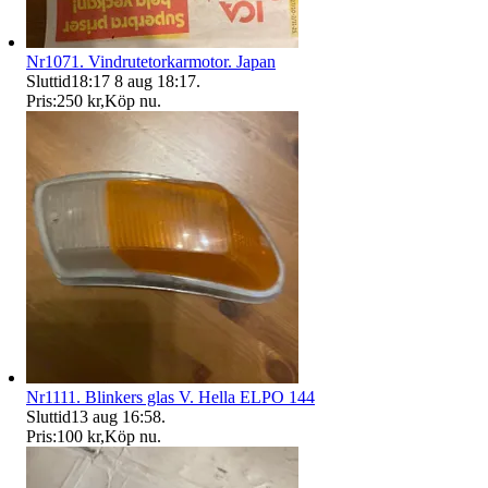
Nr1071. Vindrutetorkarmotor. Japan
Sluttid
18:17
8 aug 18:17
.
Pris:
250 kr
,
Köp nu
.
Nr1111. Blinkers glas V. Hella ELPO 144
Sluttid
13 aug 16:58
.
Pris:
100 kr
,
Köp nu
.