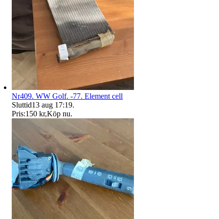
Nr409. WW Golf. -77. Element cell
Sluttid
13 aug 17:19
.
Pris:
150 kr
,
Köp nu
.