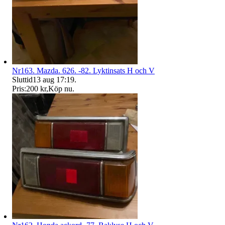
Nr163. Mazda. 626. -82. Lyktinsats H och V
Sluttid
13 aug 17:19
.
Pris:
200 kr
,
Köp nu
.