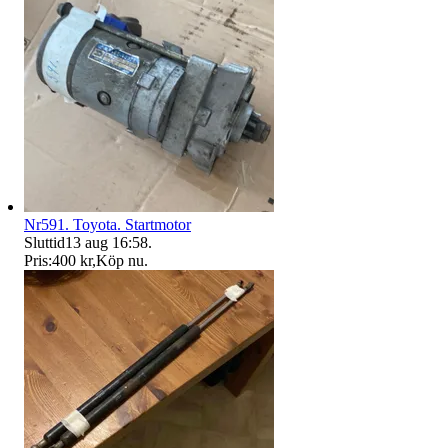
Nr591. Toyota. Startmotor
Sluttid
13 aug 16:58
.
Pris:
400 kr
,
Köp nu
.