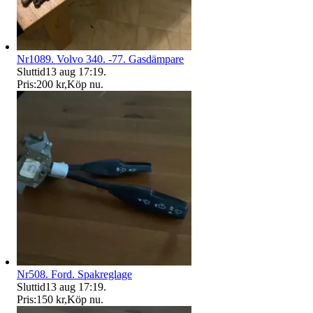
Nr1089. Volvo 340. -77. Gasdämpare
Sluttid
13 aug 17:19
.
Pris:
200 kr
,
Köp nu
.
Nr508. Ford. Spakreglage
Sluttid
13 aug 17:19
.
Pris:
150 kr
,
Köp nu
.