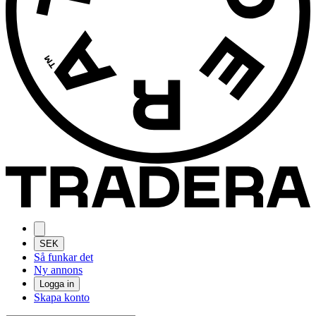
SEK
Så funkar det
Ny annons
Logga in
Skapa konto