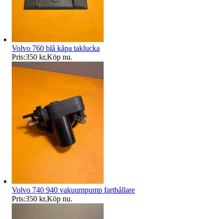
Volvo 760 blå kåpa taklucka
Pris:
350 kr
,
Köp nu
.
Volvo 740 940 vakuumpump farthållare
Pris:
350 kr
,
Köp nu
.