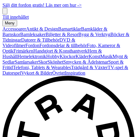
Sälj ditt fordon gratis! Läs mer om hur ->
Till innehållet
Meny
Accessoarer
Antikt & Design
Barnartiklar
Barnkläder &
Barnskor
Barnleksaker
Biljetter & Resor
Bygg & Verktyg
Böcker &
Tidningar
Datorer & Tillbehör
DVD &
Videofilmer
Fordon
Fordonsdelar & tillbehör
Foto, Kameror &
Optik
Frimärken
Handgjort & Konsthantverk
Hem &
Hushåll
Hemelektronik
Hobby
Klockor
Kläder
Konst
Musik
Mynt &
Sedlar
Samlarsaker
Skor
Skönhet
Smycken & Ädelstenar
Sport &
Fritid
Telefoni, Tablets & Wearables
Trädgård & Växter
TV-spel &
Datorspel
Vykort & Bilder
Övrigt
Inspiration