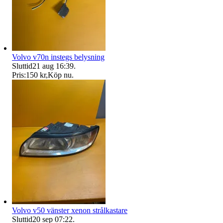
Volvo v70n instegs belysning
Sluttid
21 aug 16:39
.
Pris:
150 kr
,
Köp nu
.
Volvo v50 vänster xenon strålkastare
Sluttid
20 sep 07:22
.