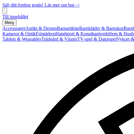
Sälj ditt fordon gratis! Läs mer om hur ->
Till innehållet
Meny
Accessoarer
Antikt & Design
Barnartiklar
Barnkläder & Barnskor
Barnl
Kameror & Optik
Frimärken
Handgjort & Konsthantverk
Hem & Hushå
Tablets & Wearables
Trädgård & Växter
TV-spel & Datorspel
Vykort &