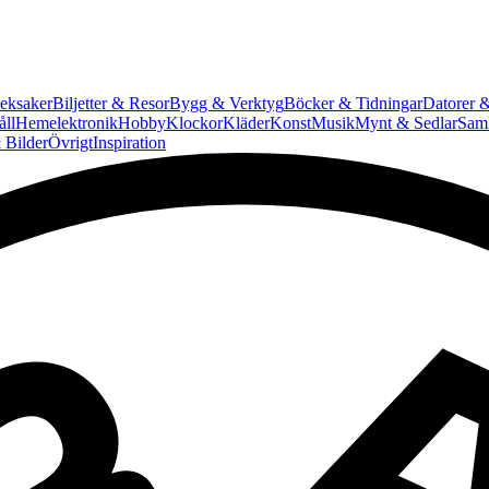
eksaker
Biljetter & Resor
Bygg & Verktyg
Böcker & Tidningar
Datorer &
ll
Hemelektronik
Hobby
Klockor
Kläder
Konst
Musik
Mynt & Sedlar
Saml
 Bilder
Övrigt
Inspiration