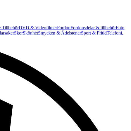
 Tillbehör
DVD & Videofilmer
Fordon
Fordonsdelar & tillbehör
Foto,
arsaker
Skor
Skönhet
Smycken & Ädelstenar
Sport & Fritid
Telefoni,