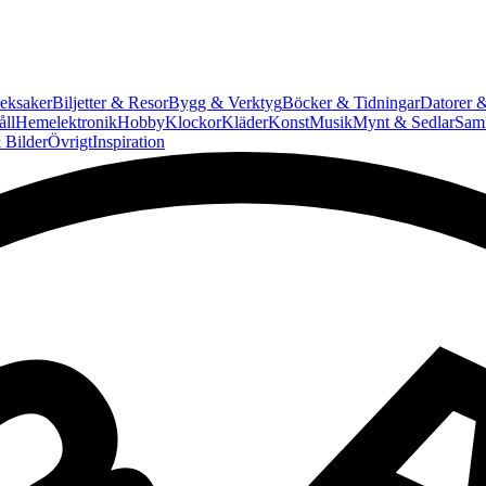
eksaker
Biljetter & Resor
Bygg & Verktyg
Böcker & Tidningar
Datorer &
ll
Hemelektronik
Hobby
Klockor
Kläder
Konst
Musik
Mynt & Sedlar
Saml
 Bilder
Övrigt
Inspiration