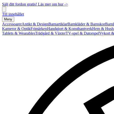
Sälj ditt fordon gratis! Läs mer om hur ->
Till innehållet
Meny
Accessoarer
Antikt & Design
Barnartiklar
Barnkläder & Barnskor
Barnl
Kameror & Optik
Frimärken
Handgjort & Konsthantverk
Hem & Hushå
Tablets & Wearables
Trädgård & Växter
TV-spel & Datorspel
Vykort &