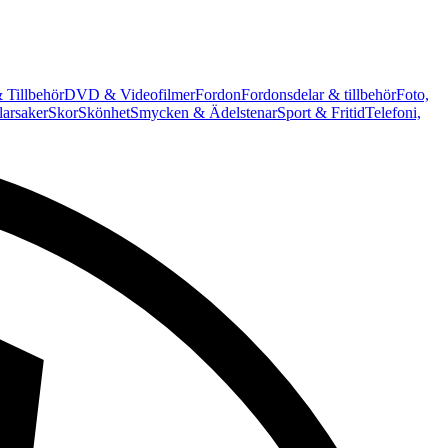
 Tillbehör
DVD & Videofilmer
Fordon
Fordonsdelar & tillbehör
Foto,
arsaker
Skor
Skönhet
Smycken & Ädelstenar
Sport & Fritid
Telefoni,