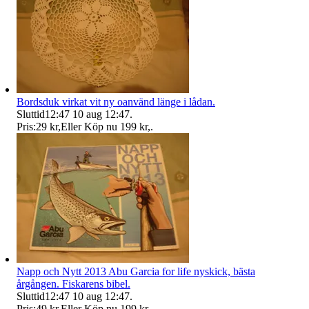
Bordsduk virkat vit ny oanvänd länge i lådan.
Sluttid
12:47
10 aug 12:47
.
Pris:
29 kr
,
Eller Köp nu
199 kr
,
.
Napp och Nytt 2013 Abu Garcia for life nyskick, bästa
årgången. Fiskarens bibel.
Sluttid
12:47
10 aug 12:47
.
Pris:
49 kr
,
Eller Köp nu
199 kr
,
.