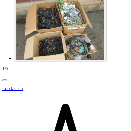
1
/
5
markku a