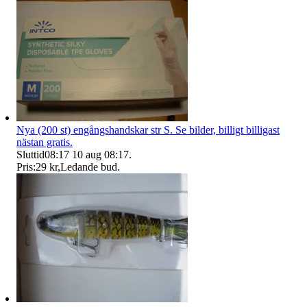
Nya (200 st) engångshandskar str S. Se bilder, billigt billigast
nästan gratis.
Sluttid
08:17
10 aug 08:17
.
Pris:
29 kr
,
Ledande bud
.