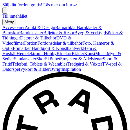
Sälj ditt fordon gratis! Läs mer om hur ->
Till innehållet
Meny
Accessoarer
Antikt & Design
Barnartiklar
Barnkläder &
Barnskor
Barnleksaker
Biljetter & Resor
Bygg & Verktyg
Böcker &
Tidningar
Datorer & Tillbehör
DVD &
Videofilmer
Fordon
Fordonsdelar & tillbehör
Foto, Kameror &
Optik
Frimärken
Handgjort & Konsthantverk
Hem &
Hushåll
Hemelektronik
Hobby
Klockor
Kläder
Konst
Musik
Mynt &
Sedlar
Samlarsaker
Skor
Skönhet
Smycken & Ädelstenar
Sport &
Fritid
Telefoni, Tablets & Wearables
Trädgård & Växter
TV-spel &
Datorspel
Vykort & Bilder
Övrigt
Inspiration