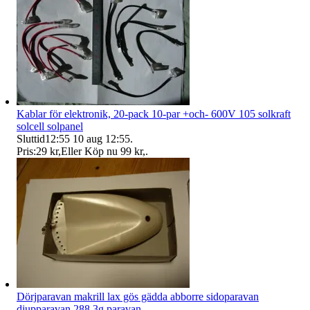
Kablar för elektronik, 20-pack 10-par +och- 600V 105 solkraft
solcell solpanel
Sluttid
12:55
10 aug 12:55
.
Pris:
29 kr
,
Eller Köp nu
99 kr
,
.
Dörjparavan makrill lax gös gädda abborre sidoparavan
djupparavan 288.3g paravan