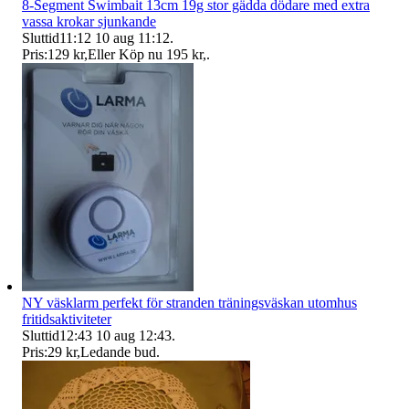
8-Segment Swimbait 13cm 19g stor gädda dödare med extra
vassa krokar sjunkande
Sluttid
11:12
10 aug 11:12
.
Pris:
129 kr
,
Eller Köp nu
195 kr
,
.
NY väsklarm perfekt för stranden träningsväskan utomhus
fritidsaktiviteter
Sluttid
12:43
10 aug 12:43
.
Pris:
29 kr
,
Ledande bud
.