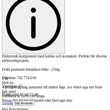
Elektronik komponent med kablar och kontakter. Perfekt för diverse
elektronikprojekt.
Frakt postnord frimärken 66kr <250g.
Objektnr
742 774 016
1 st
Helt ny.
Visningar
47
4-polig koppling autoretur till mitten läge. (ex elstol upp ner fram
bak mm)
Publicerad
30 jul 15:48
Kablarna är ca 65 cm långa.
Passar fint till båt bil husbil eller husvagn mm
Anmäl
Sälj liknande
Har flera hemma.