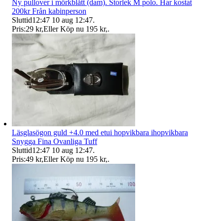
Ny pullover i mörkblått (dam). Storlek M polo. Har kostat
200kr Från kabinperson
Sluttid
12:47
10 aug 12:47
.
Pris:
29 kr
,
Eller Köp nu
195 kr
,
.
Läsglasögon guld +4.0 med etui hopvikbara ihopvikbara
Snygga Fina Ovanliga Tuff
Sluttid
12:47
10 aug 12:47
.
Pris:
49 kr
,
Eller Köp nu
195 kr
,
.