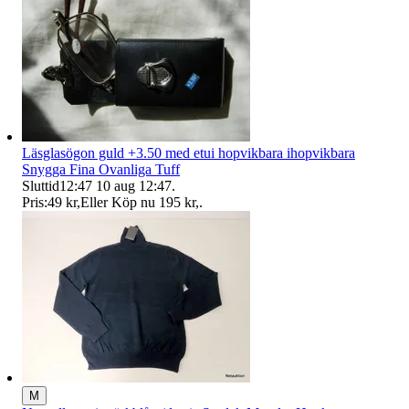
Läsglasögon guld +3.50 med etui hopvikbara ihopvikbara
Snygga Fina Ovanliga Tuff
Sluttid
12:47
10 aug 12:47
.
Pris:
49 kr
,
Eller Köp nu
195 kr
,
.
M