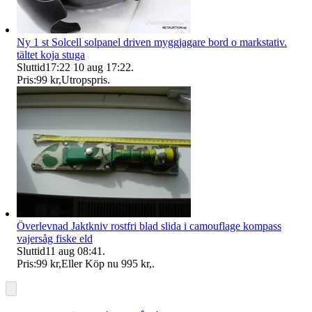
Ny 1 st Solcell solpanel driven myggjagare bord o markstativ.
tältet koja stuga
Sluttid
17:22
10 aug 17:22
.
Pris:
99 kr
,
Utropspris
.
Överlevnad Jaktkniv rostfri blad slida i camouflage kompass
vajersåg fiske eld
Sluttid
11 aug 08:41
.
Pris:
99 kr
,
Eller Köp nu
995 kr
,
.