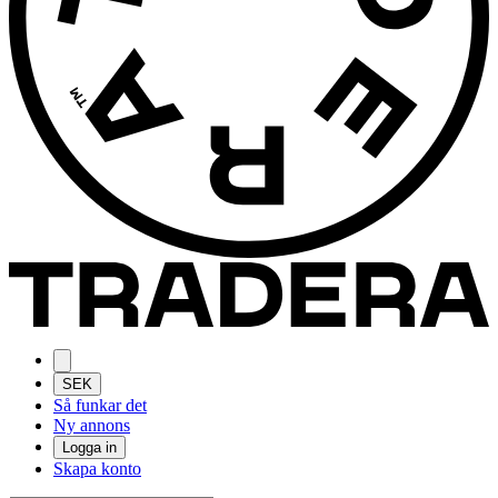
SEK
Så funkar det
Ny annons
Logga in
Skapa konto