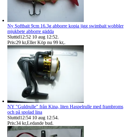
Ny Softbait 9cm 16.3g abborre kopia jigg swimbait wobbler
mjukbete abborre gädda
Sluttid
12:52
10 aug 12:52
.
Pris:
29 kr
,
Eller Köp nu
99 kr
,
.
NY "Guldrulle" från Kina, liten Haspelrulle med frambroms
och på spolad lina
Sluttid
12:54
10 aug 12:54
.
Pris:
34 kr
,
Ledande bud
.