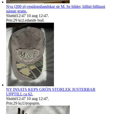
Nya (200 st) engångshandskar str M. Se bilder, billigt billigast
nästan gratis.
Sluttid
12:47
10 aug 12:47
.
Pris:
29 kr
,
Ledande bud
.
NY INSATS KEPS GRÖN STORLEK JUSTERBAR
UPPTILL ca 62.
Sluttid
12:47
10 aug 12:47
.
Pris:
29 kr
,
Utropspris
.