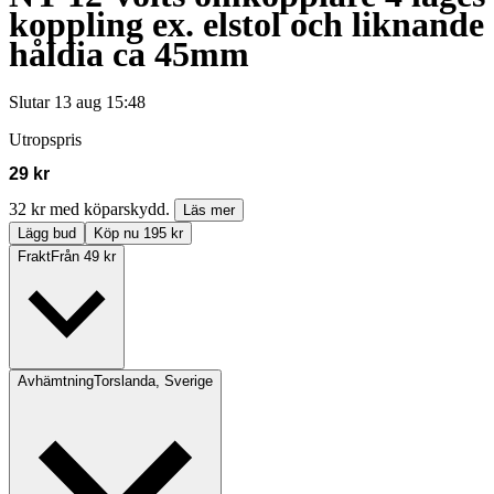
koppling ex. elstol och liknande
håldia ca 45mm
Slutar
13 aug 15:48
Utropspris
29 kr
32 kr med köparskydd.
Läs mer
Lägg bud
Köp nu 195 kr
Frakt
Från 49 kr
Avhämtning
Torslanda, Sverige