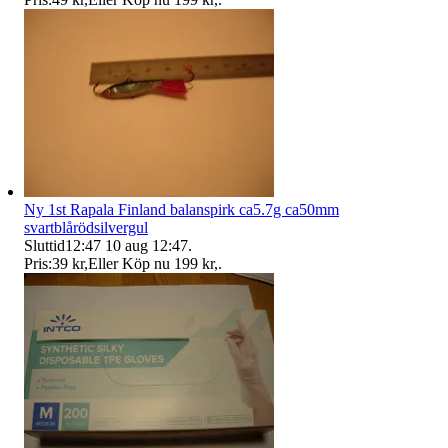
Ny 1st Rapala Finland balanspirk ca5.7g ca50mm
svartblårödsilvergul
Sluttid
12:47
10 aug 12:47
.
Pris:
39 kr
,
Eller Köp nu
199 kr
,
.