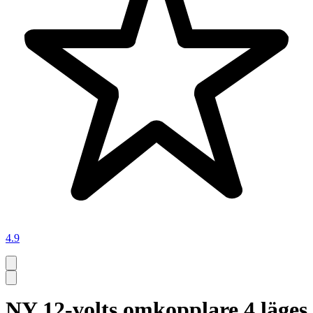
4.9
NY 12-volts omkopplare 4 läges