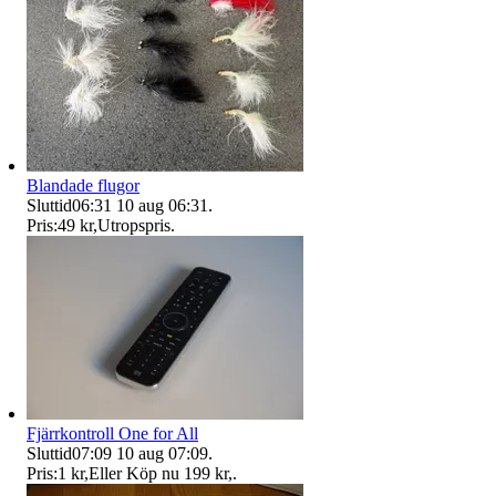
Blandade flugor
Sluttid
06:31
10 aug 06:31
.
Pris:
49 kr
,
Utropspris
.
Fjärrkontroll One for All
Sluttid
07:09
10 aug 07:09
.
Pris:
1 kr
,
Eller Köp nu
199 kr
,
.