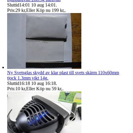
Sluttid
14:01
10 aug 14:01
.
Pris:
29 kr
,
Eller Köp nu
199 kr
,
.
Ny Svetsglas skydd av klar plast till svets skärm 110x60mm
tjock 1.3mm vikt 14g.
Sluttid
16:18
10 aug 16:18
.
Pris:
10 kr
,
Eller Köp nu
59 kr
,
.