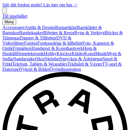
Sälj ditt fordon gratis! Läs mer om hur ->
Till innehållet
Meny
Accessoarer
Antikt & Design
Barnartiklar
Barnkläder &
Barnskor
Barnleksaker
Biljetter & Resor
Bygg & Verktyg
Böcker &
Tidningar
Datorer & Tillbehör
DVD &
Videofilmer
Fordon
Fordonsdelar & tillbehör
Foto, Kameror &
Optik
Frimärken
Handgjort & Konsthantverk
Hem &
Hushåll
Hemelektronik
Hobby
Klockor
Kläder
Konst
Musik
Mynt &
Sedlar
Samlarsaker
Skor
Skönhet
Smycken & Ädelstenar
Sport &
Fritid
Telefoni, Tablets & Wearables
Trädgård & Växter
TV-spel &
Datorspel
Vykort & Bilder
Övrigt
Inspiration