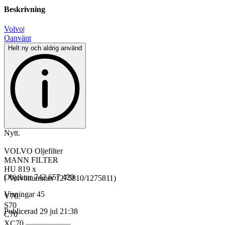
Beskrivning
Volvo
|
Oanvänt
Helt ny och aldrig använd
Nytt.
VOLVO Oljefilter
MANN FILTER
HU 819 x
Objektnr
742 657 420
( Volvonummer 1275810/1275811)
Visningar
45
V70.
S70
Publicerad
29 jul 21:38
C70
XC70