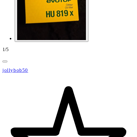
1
/
5
jollybob50