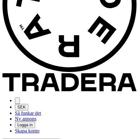
SEK
Så funkar det
Ny annons
Logga in
Skapa konto