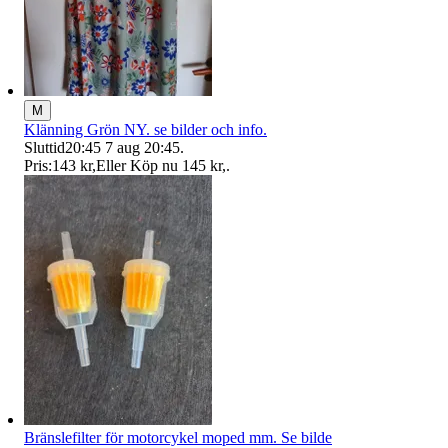
M
Klänning Grön NY. se bilder och info.
Sluttid
20:45
7 aug 20:45
.
Pris:
143 kr
,
Eller Köp nu
145 kr
,
.
Bränslefilter för motorcykel moped mm. Se bilde