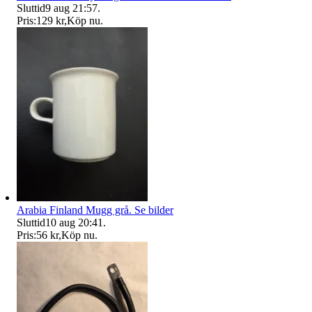
Sluttid
9 aug 21:57
.
Pris:
129 kr
,
Köp nu
.
Arabia Finland Mugg grå. Se bilder
Sluttid
10 aug 20:41
.
Pris:
56 kr
,
Köp nu
.