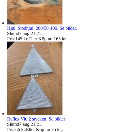
Hjul. Stödhjul. 200/50-100. Se bilder.
Sluttid
7 aug 21:21
.
Pris:
145 kr
,
Eller Köp nu
165 kr
,
.
Reflex Vit. 2 stycken. Se bilder
Sluttid
7 aug 21:21
.
Pris:
66 kr
,
Eller Köp nu
75 kr
,
.