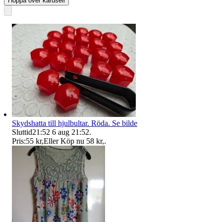
Hoppa över karusell
Skydshatta till hjulbultar. Röda. Se bilde
Sluttid
21:52
6 aug 21:52
.
Pris:
55 kr
,
Eller Köp nu
58 kr
,
.