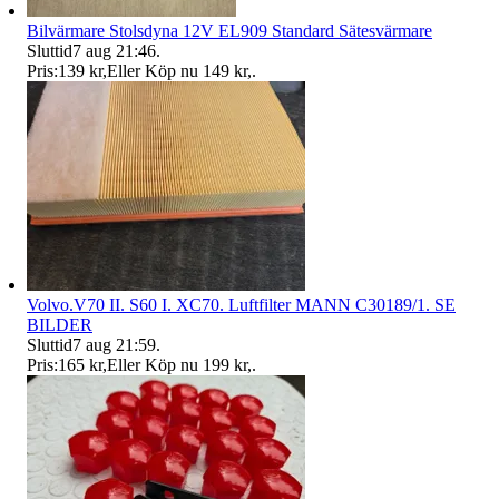
Bilvärmare Stolsdyna 12V EL909 Standard Sätesvärmare
Sluttid
7 aug 21:46
.
Pris:
139 kr
,
Eller Köp nu
149 kr
,
.
Volvo.V70 II. S60 I. XC70. Luftfilter MANN C30189/1. SE
BILDER
Sluttid
7 aug 21:59
.
Pris:
165 kr
,
Eller Köp nu
199 kr
,
.