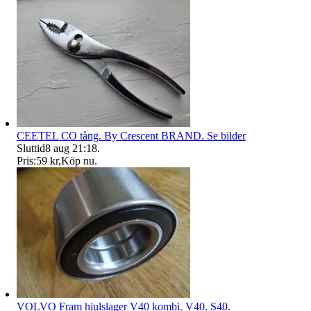
CEETEL CO tång. By Crescent BRAND. Se bilder
Sluttid
8 aug 21:18
.
Pris:
59 kr
,
Köp nu
.
VOLVO Fram hjulslager V40 kombi. V40. S40.