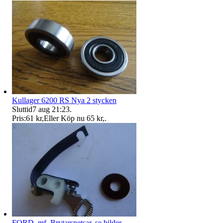
Kullager 6200 RS Nya 2 stycken
Sluttid
7 aug 21:23
.
Pris:
61 kr
,
Eller Köp nu
65 kr
,
.
FORD. mf, Brytarspetsar. se bilder